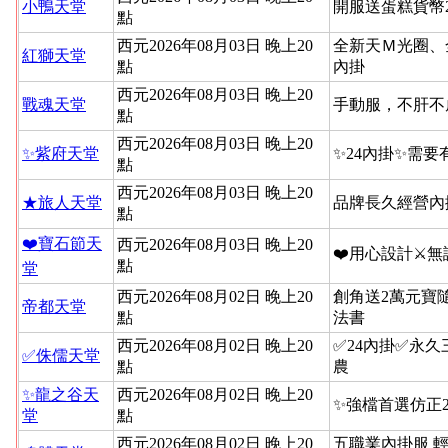
小鴨天堂
開服送蛋糕貨幣
點
西元2026年08月03日 晚上20
全新天Ｍ光圈、
紅獅天堂
點
內掛
西元2026年08月03日 晚上20
戰魂天堂
手動服，不肝不
點
西元2026年08月03日 晚上20
✨紫府天堂
✨24內掛✨需要
點
西元2026年08月03日 晚上20
★旅人天堂
品牌長久經營內
點
❤️寶石節天
西元2026年08月03日 晚上20
❤️用心設計⚔
點
堂
西元2026年08月02日 晚上20
創角送2萬元寶
帝都天堂
點
法書
西元2026年08月02日 晚上20
✅24內掛✅永
✅侏儒天堂
點
農
✨龍之谷天
西元2026年08月02日 晚上20
✨強檔首選仿正2
堂
點
西元2026年08月02日 晚上20
五職業內掛服 