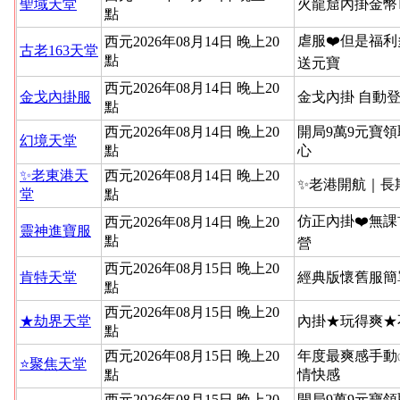
聖域天堂
火龍窟內掛金幣
點
虐服❤️但是福利
西元2026年08月14日 晚上20
古老163天堂
點
送元寶
西元2026年08月14日 晚上20
金戈內掛服
金戈內掛 自動
點
西元2026年08月14日 晚上20
開局9萬9元寶領
幻境天堂
點
心
✨老東港天
西元2026年08月14日 晚上20
✨老港開航｜長
堂
點
仿正內掛❤️無課
西元2026年08月14日 晚上20
靈神進寶服
點
營
西元2026年08月15日 晚上20
肯特天堂
經典版懷舊服簡
點
西元2026年08月15日 晚上20
★劫界天堂
內掛★玩得爽★
點
西元2026年08月15日 晚上20
年度最爽感手動
⭐聚焦天堂
點
情快感
西元2026年08月15日 晚上20
開局9萬9元寶領