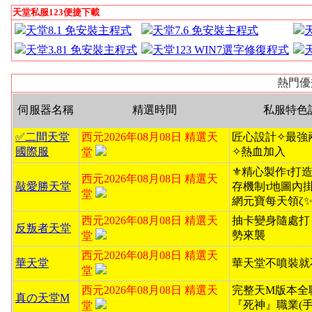
天堂私服123便捷下載
天堂8.1 免安裝主程式
天堂7.6 免安裝主程式
天堂3.81 免安裝主程式
天堂123 WIN7選字修復程式
熱門優
伺服器名稱
精選時間
私服特色
✅二間天堂
西元2026年08月08日 精選天
匠心設計✧最強
國際服
✧熱血加入
堂
⚜️精心製作τ打造無
西元2026年08月08日 精選天
敲愛勝天堂
存機制τ地圖內掛ζ
堂
網元寶每天領ζ
西元2026年08月08日 精選天
抽卡變身隨處打
反叛者天堂
勢來襲
堂
西元2026年08月08日 精選天
華天堂
華天堂不噴裝就
堂
西元2026年08月08日 精選天
完整天M版本全
真の天堂M
『死神』職業(手
堂