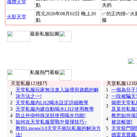
魂體天堂
點
夫的
西元2026年08月02日 晚上20
✅仿正內掛✅火
火影天堂
點
服
最新私服貼圖
私服熱門看板
天堂私服123技巧
天堂私服123
天堂私服玩家無法進入論壇與遊戲的解
1
一個為兒子
1
決方法之一!
2
一段被騙天
2
天堂私服內LH2喝水設定詳細教學
揭密天堂私
3
3
天堂私服內建自動喝水LHZ使用教學
及某些私服
4
防止外掛特殊況狀使用喝水功能!
教您如何保
4
5
如何在天堂私服盟戰中發揮技巧~
被盜帳號!
教你Lineage3.0天堂不能玩私服的解決方
5
天堂龍門開
6
法!
德雷克寶藏