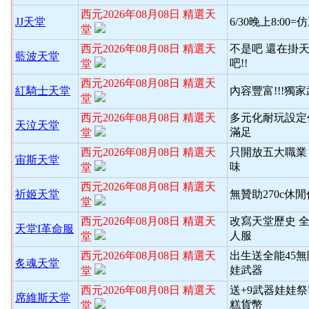
西元2026年08月08日 精選天
JJ天堂
6/30晚上8:00
堂
西元2026年08月08日 精選天
不是吧 還在掛天
藍波天堂
吧!!
堂
西元2026年08月08日 精選天
紅騎士天堂
內容豐富!!!獨
堂
西元2026年08月08日 精選天
多元化耐玩設定
天泣天堂
滿足
堂
西元2026年08月08日 精選天
只開放五大職業
宙斯天堂
味
堂
西元2026年08月08日 精選天
祈姬天堂
無贊助270c休
堂
西元2026年08月08日 精選天
改寫天堂歷史 
天堂I革命服
人服
堂
西元2026年08月08日 精選天
出生送全能45
炙魂天堂
娃武器
堂
西元2026年08月08日 精選天
送+9武器娃娃
席維斯天堂
糕貨幣
堂