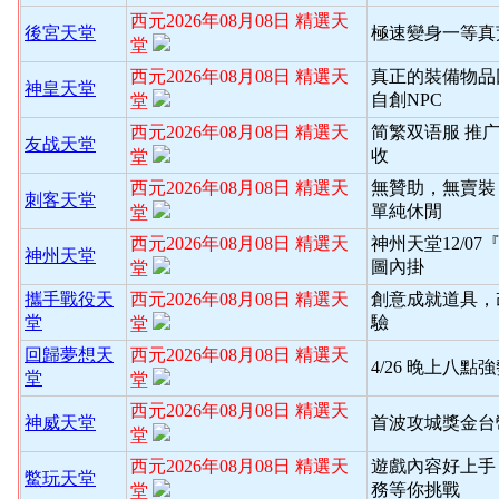
西元2026年08月08日 精選天
後宮天堂
極速變身一等真
堂
西元2026年08月08日 精選天
真正的裝備物品
神皇天堂
自創NPC
堂
西元2026年08月08日 精選天
简繁双语服 推
友战天堂
收
堂
西元2026年08月08日 精選天
無贊助，無賣裝
刺客天堂
單純休閒
堂
西元2026年08月08日 精選天
神州天堂12/0
神州天堂
圖內掛
堂
攜手戰役天
西元2026年08月08日 精選天
創意成就道具，
堂
驗
堂
回歸夢想天
西元2026年08月08日 精選天
4/26 晚上八
堂
堂
西元2026年08月08日 精選天
神威天堂
首波攻城獎金台
堂
西元2026年08月08日 精選天
遊戲內容好上手
鱉玩天堂
務等你挑戰
堂