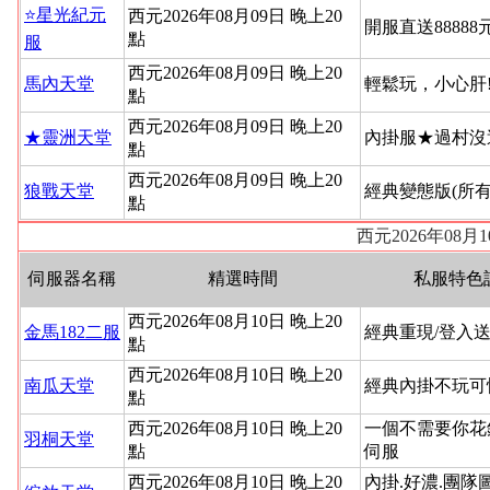
⭐星光紀元
西元2026年08月09日 晚上20
開服直送88888
點
服
西元2026年08月09日 晚上20
馬內天堂
輕鬆玩，小心肝
點
西元2026年08月09日 晚上20
★靈洲天堂
內掛服★過村沒
點
西元2026年08月09日 晚上20
狼戰天堂
經典變態版(所
點
西元2026年08
伺服器名稱
精選時間
私服特色
西元2026年08月10日 晚上20
金馬182二服
經典重現/登入送
點
西元2026年08月10日 晚上20
南瓜天堂
經典內掛不玩可
點
西元2026年08月10日 晚上20
一個不需要你花
羽桐天堂
點
伺服
西元2026年08月10日 晚上20
內掛.好濃.團隊