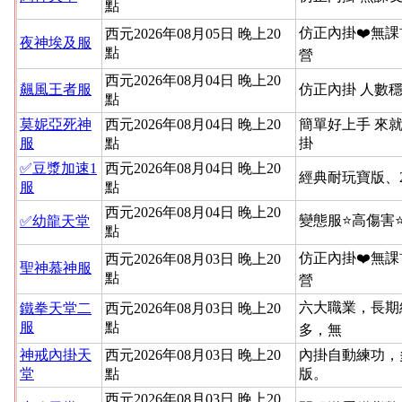
點
仿正內掛❤️無課
西元2026年08月05日 晚上20
夜神埃及服
點
營
西元2026年08月04日 晚上20
飆風王者服
仿正內掛 人數穩
點
莫妮亞死神
西元2026年08月04日 晚上20
簡單好上手 來就
服
點
掛
✅豆漿加速1
西元2026年08月04日 晚上20
經典耐玩寶版、
服
點
西元2026年08月04日 晚上20
變態服⭐高傷害
✅幼龍天堂
點
仿正內掛❤️無課
西元2026年08月03日 晚上20
聖神慕神服
點
營
六大職業，長期
鐵拳天堂二
西元2026年08月03日 晚上20
服
點
多，無
神戒內掛天
西元2026年08月03日 晚上20
內掛自動練功，
堂
點
版。
西元2026年08月03日 晚上20