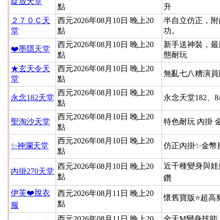
綻放天堂
點
升
２７０Ｃ天
西元2026年08月10日 晚上20
半自立仿正，附
堂
點
功。
西元2026年08月10日 晚上20
新手送神裝，最
❤️墨隱天堂
點
態耐玩
★玄天令天
西元2026年08月10日 晚上20
無亂七八糟演員
堂
點
西元2026年08月10日 晚上20
永念182天堂
永念天堂182、8
點
西元2026年08月10日 晚上20
聖淘沙天堂
特色耐玩 內掛 
點
西元2026年08月10日 晚上20
✨神瀾天堂
仿正內掛✨金幣
點
近千種變身與娃
西元2026年08月10日 晚上20
內掛270天堂
點
鑽
伊芙❤️脫衣
西元2026年08月11日 晚上20
懷舊寶版⭐超高
點
服
西元2026年08月11日 晚上20
全天M變身技能