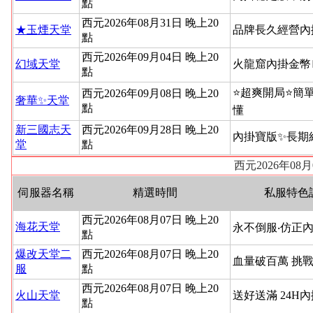
點
西元2026年08月31日 晚上20
★玉煙天堂
品牌長久經營內
點
西元2026年09月04日 晚上20
幻域天堂
火龍窟內掛金幣
點
⭐超爽開局⭐簡
西元2026年09月08日 晚上20
奢華✨天堂
點
懂
新三國志天
西元2026年09月28日 晚上20
內掛寶版✨長期
堂
點
西元2026年08
伺服器名稱
精選時間
私服特色
西元2026年08月07日 晚上20
海花天堂
永不倒服‧仿正內
點
爆改天堂二
西元2026年08月07日 晚上20
血量破百萬 挑
服
點
西元2026年08月07日 晚上20
火山天堂
送好送滿 24H
點