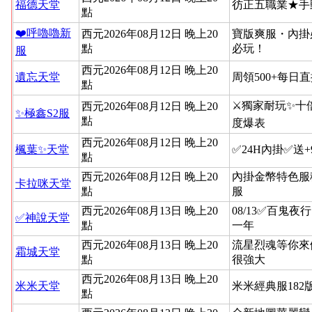
福德天堂
彷正五職業★手
點
❤️呼嚕嚕新
西元2026年08月12日 晚上20
寶版爽服・內掛
點
必玩！
服
西元2026年08月12日 晚上20
遺忘天堂
周領500+每日
點
⚔️獨家耐玩✨十
西元2026年08月12日 晚上20
✨極鑫S2服
點
度爆表
西元2026年08月12日 晚上20
楓葉✨天堂
✅24H內掛✅送
點
西元2026年08月12日 晚上20
內掛金幣特色服
卡拉咪天堂
點
服
西元2026年08月13日 晚上20
08/13✅百鬼夜
✅神說天堂
點
一年
西元2026年08月13日 晚上20
流星烈魂等你來
霜城天堂
點
很強大
西元2026年08月13日 晚上20
米米天堂
米米經典服182
點