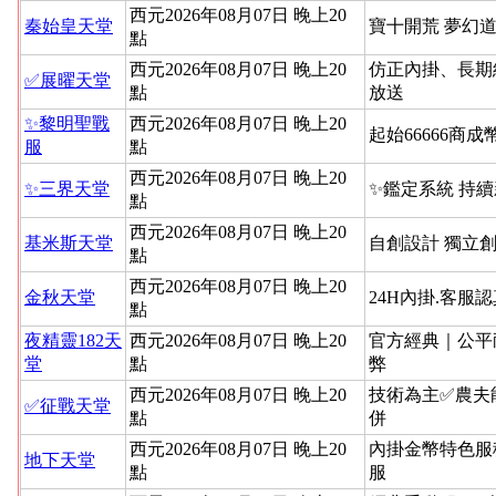
西元2026年08月07日 晚上20
秦始皇天堂
寶十開荒 夢幻道
點
西元2026年08月07日 晚上20
仿正內掛、長期
✅展曜天堂
點
放送
✨黎明聖戰
西元2026年08月07日 晚上20
起始66666商成
服
點
西元2026年08月07日 晚上20
✨三界天堂
✨鑑定系統 持
點
西元2026年08月07日 晚上20
基米斯天堂
自創設計 獨立
點
西元2026年08月07日 晚上20
金秋天堂
24H內掛.客服
點
夜精靈182天
西元2026年08月07日 晚上20
官方經典｜公平
堂
點
弊
西元2026年08月07日 晚上20
技術為主✅農夫
✅征戰天堂
點
併
西元2026年08月07日 晚上20
內掛金幣特色服
地下天堂
點
服