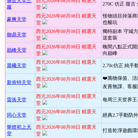
盛世天堂三
西元2026年08月08日 精選天
270C 仿正 復古
服
堂
西元2026年08月08日 精選天
怪物頭目掉落商
豪爽天堂
也暢玩
堂
西元2026年08月08日 精選天
獨特副本 守城
御鼎天堂
送套裝
堂
西元2026年08月08日 精選天
晚間八點正式開
巔峰天堂
向巔峰
堂
西元2026年08月08日 精選天
晨曦天堂
2.70c仿正 純手
堂
❤️萬物保值、
西元2026年08月08日 精選天
新肯特天堂
堂
友善無課、客服
西元2026年08月08日 精選天
雷洛天堂
每周三天世界王
堂
西元2026年08月08日 精選天
同心天堂
經典2.7手動防
堂
華燈初上天
西元2026年08月08日 精選天
打造乾淨遊戲環境
堂
堂