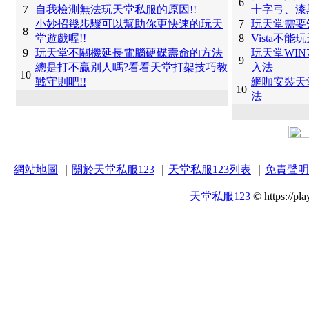
6
7
自我檢測無法玩天堂私服的原因!!
十字弓、漆
小妙招幾步驟可以幫助你更快速的玩天
7
玩天堂需要
8
堂遊戲喔!!
8
Vista不
9
玩天堂不關機延長電腦硬碟壽命的方法
玩天堂WI
9
總是打不贏別人嗎?看看天堂打架技巧教
入法
10
戰守則吧!!
網咖安裝天
10
法
網站地圖
｜
關於天堂私服123
｜
天堂私服123列表
｜
免責聲明
天堂私服123
© https://pla