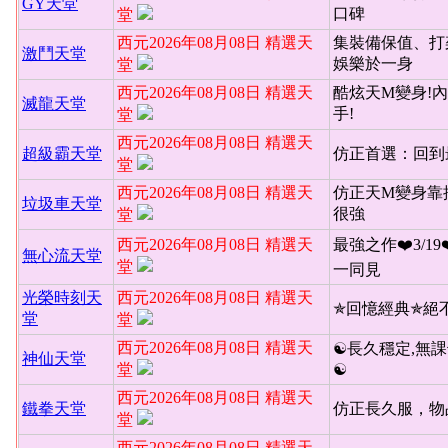
GY天堂
口碑
堂
西元2026年08月08日 精選天
集裝備保值、打
激鬥天堂
娛樂於一身
堂
西元2026年08月08日 精選天
酷炫天M變身!內
滅龍天堂
手!
堂
西元2026年08月08日 精選天
超級霸天堂
仿正首選：回到
堂
西元2026年08月08日 精選天
仿正天M變身靠
垃圾車天堂
很強
堂
西元2026年08月08日 精選天
最強之作❤️3/19
無心流天堂
堂
一同見
光榮時刻天
西元2026年08月08日 精選天
✯回憶經典✯絕
堂
堂
西元2026年08月08日 精選天
☯長久穩定,無課
神仙天堂
堂
☯
西元2026年08月08日 精選天
鐵拳天堂
仿正長久服，物
堂
西元2026年08月08日 精選天