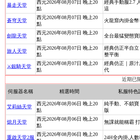
西元2026年08月07日 晚上20
經典手動服2.7 
暴走天堂
點
這
西元2026年08月07日 晚上20
蒼穹天堂
火龍窟內掛金幣
點
西元2026年08月07日 晚上20
劍龍天堂
全台最猛變態寶
點
西元2026年08月07日 晚上20
經典仿正半自立
旅人天堂
點
整平衡
西元2026年08月07日 晚上20
經典仿正｜原汁
⚔️銀騎天堂
點
代
近期已開
伺服器名稱
精選時間
私服特色
西元2026年08月06日 晚上20
純手動、不鎖寶
艾莉絲天堂
點
版
西元2026年08月06日 晚上20
熄月天堂
無課就能稱霸 
點
西元2026年08月06日 晚上20
重啟天堂2服
24H全內掛,人