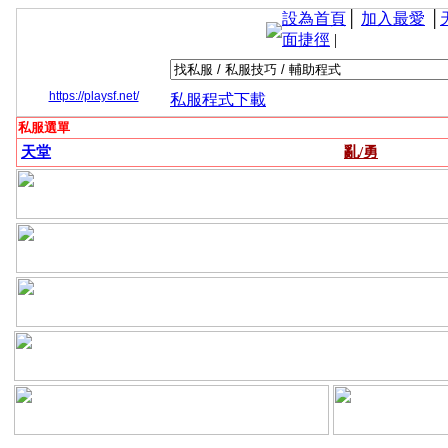
設為首頁
│
加入最愛
│
面捷徑
|
https://playsf.net/
私服程式下載
私服選單
天堂
亂/勇