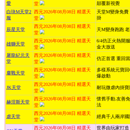
愛
顛覆新視覺
堂
白玦M天堂2
西元2026年08月08日 精選天
天堂M變身免費
服
掛
堂
西元2026年08月08日 精選天
辰星天堂
天M變身跑跑 
堂
西元2026年08月08日 精選天
6/4仿正火熱開服
雄獅天堂
金大放送
堂
屠龍紀元天
西元2026年08月08日 精選天
仿正首選 重回
堂
堂
西元2026年08月08日 精選天
多樣系統元寶回
鏖戰天堂
爆啟動
堂
西元2026年08月08日 精選天
JK天堂
耐玩微虐內掛寶
堂
西元2026年08月08日 精選天
懷舊手動.友善
赫涅斯天堂
法
堂
西元2026年08月08日 精選天
虐天堂
經典千人兩岸國
堂
西元2026年08月08日 精選天
世界由玩家打造