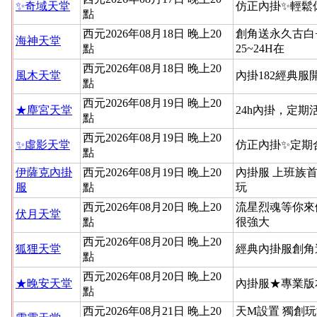
✨奇域天堂
仿正內掛✨輕鬆
點
西元2026年08月18日 晚上20
創角送永久古白
海神天堂
點
25~24H在
西元2026年08月18日 晚上20
風木天堂
內掛182經典
點
西元2026年08月19日 晚上20
★塵宮天堂
24h內掛，定
點
西元2026年08月19日 晚上20
✨虛影天堂
仿正內掛✨定期
點
伊薩克內掛
西元2026年08月19日 晚上20
內掛服 上班族
服
點
玩
西元2026年08月20日 晚上20
流星烈魂等你來
伏月天堂
點
很強大
西元2026年08月20日 晚上20
狐狸天堂
經典內掛服創角
點
西元2026年08月20日 晚上20
★晚安天堂
內掛服★專業版
點
西元2026年08月21日 晚上20
天M設置 獨創玩法