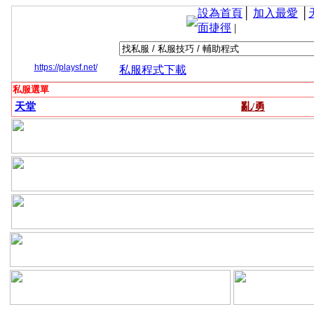
設為首頁
│
加入最愛
│
面捷徑
|
https://playsf.net/
私服程式下載
私服選單
天堂
亂/勇