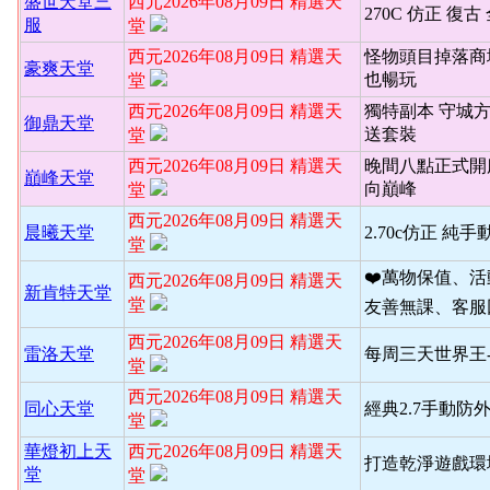
盛世天堂三
西元2026年08月09日 精選天
270C 仿正 復古
服
堂
西元2026年08月09日 精選天
怪物頭目掉落商
豪爽天堂
也暢玩
堂
西元2026年08月09日 精選天
獨特副本 守城
御鼎天堂
送套裝
堂
西元2026年08月09日 精選天
晚間八點正式開
巔峰天堂
向巔峰
堂
西元2026年08月09日 精選天
晨曦天堂
2.70c仿正 純手
堂
❤️萬物保值、
西元2026年08月09日 精選天
新肯特天堂
堂
友善無課、客服
西元2026年08月09日 精選天
雷洛天堂
每周三天世界王
堂
西元2026年08月09日 精選天
同心天堂
經典2.7手動防
堂
華燈初上天
西元2026年08月09日 精選天
打造乾淨遊戲環境
堂
堂