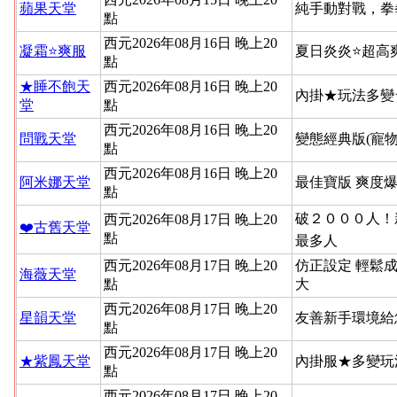
蘋果天堂
純手動對戰，拳
點
西元2026年08月16日 晚上20
凝霜⭐爽服
夏日炎炎⭐超高
點
★睡不飽天
西元2026年08月16日 晚上20
內掛★玩法多變
堂
點
西元2026年08月16日 晚上20
問戰天堂
變態經典版(寵物
點
西元2026年08月16日 晚上20
阿米娜天堂
最佳寶版 爽度
點
破２０００人！新
西元2026年08月17日 晚上20
❤️古舊天堂
點
最多人
西元2026年08月17日 晚上20
仿正設定 輕鬆
海薇天堂
點
大
西元2026年08月17日 晚上20
星韻天堂
友善新手環境給
點
西元2026年08月17日 晚上20
★紫鳳天堂
內掛服★多變玩
點
西元2026年08月17日 晚上20