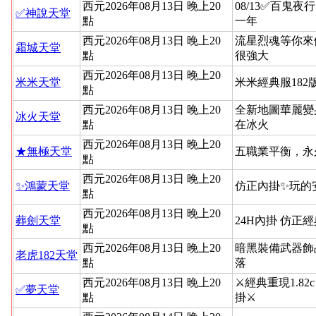
西元2026年08月13日 晚上20
08/13✅百鬼夜
✅神說天堂
點
一年
西元2026年08月13日 晚上20
流星烈魂等你來
霜城天堂
點
很強大
西元2026年08月13日 晚上20
米米天堂
米米經典服182
點
西元2026年08月13日 晚上20
全新地圖華麗變
冰火天堂
點
在冰火
西元2026年08月13日 晚上20
★無極天堂
五職業平衡，永
點
西元2026年08月13日 晚上20
✨鴻蒙天堂
仿正內掛✨玩的
點
西元2026年08月13日 晚上20
葬劍天堂
24H內掛 仿正
點
西元2026年08月13日 晚上20
暗黑裝備武器飾
老虎182天堂
點
落
西元2026年08月13日 晚上20
⚔️經典重現1.82
✅夢天堂
點
掛⚔️