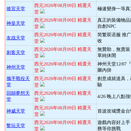
西元2026年08月09日 精選天
後宮天堂
極速變身一等真
堂
西元2026年08月09日 精選天
真正的裝備物品
神皇天堂
自創NPC
堂
西元2026年08月09日 精選天
简繁双语服 推
友战天堂
收
堂
西元2026年08月09日 精選天
無贊助，無賣裝
刺客天堂
單純休閒
堂
西元2026年08月09日 精選天
神州天堂12/0
神州天堂
圖內掛
堂
攜手戰役天
西元2026年08月09日 精選天
創意成就道具，
堂
驗
堂
回歸夢想天
西元2026年08月09日 精選天
4/26 晚上八
堂
堂
西元2026年08月09日 精選天
神威天堂
首波攻城獎金台
堂
西元2026年08月09日 精選天
遊戲內容好上手
鱉玩天堂
務等你挑戰
堂