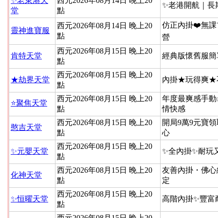
✨老東港天
西元2026年08月14日 晚上20
✨老港開航｜長
堂
點
仿正內掛❤️無課
西元2026年08月14日 晚上20
靈神進寶服
點
營
西元2026年08月15日 晚上20
肯特天堂
經典版懷舊服簡
點
西元2026年08月15日 晚上20
★劫界天堂
內掛★玩得爽★
點
西元2026年08月15日 晚上20
年度最爽感手動
⭐聚焦天堂
點
情快感
西元2026年08月15日 晚上20
開局9萬9元寶領
憨吉天堂
點
心
西元2026年08月15日 晚上20
✨元嬰天堂
✨全內掛✨耐玩
點
西元2026年08月15日 晚上20
友善內掛・佛心
化神天堂
點
定
西元2026年08月15日 晚上20
✨恒曜天堂
高階內掛✨豐富
點
西元2026年08月15日 晚上20