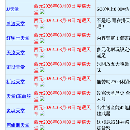
西元2026年08月09日 精選天
JJ天堂
6/30晚上8:00
堂
西元2026年08月09日 精選天
不是吧 還在掛天
藍波天堂
吧!!
堂
西元2026年08月09日 精選天
紅騎士天堂
內容豐富!!!獨
堂
西元2026年08月09日 精選天
多元化耐玩設定
天泣天堂
滿足
堂
西元2026年08月09日 精選天
只開放五大職業
宙斯天堂
味
堂
西元2026年08月09日 精選天
祈姬天堂
無贊助270c休
堂
西元2026年08月09日 精選天
改寫天堂歷史 
天堂I革命服
人服
堂
西元2026年08月09日 精選天
出生送全能45
炙魂天堂
娃武器
堂
西元2026年08月09日 精選天
送+9武器娃娃
席維斯天堂
糕貨幣
堂