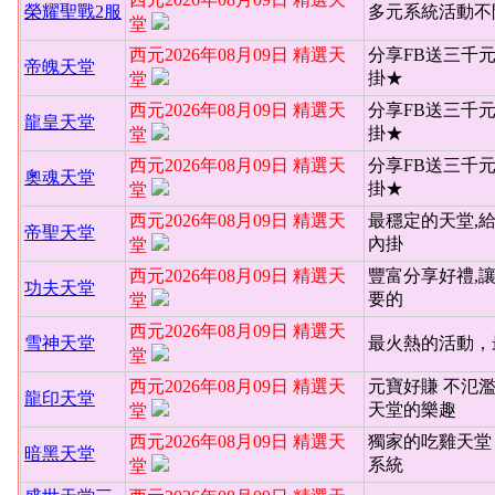
榮耀聖戰2服
多元系統活動不
堂
西元2026年08月09日 精選天
分享FB送三千
帝魄天堂
掛★
堂
西元2026年08月09日 精選天
分享FB送三千
龍皇天堂
掛★
堂
西元2026年08月09日 精選天
分享FB送三千
奧魂天堂
掛★
堂
西元2026年08月09日 精選天
最穩定的天堂,
帝聖天堂
內掛
堂
西元2026年08月09日 精選天
豐富分享好禮,
功夫天堂
要的
堂
西元2026年08月09日 精選天
雪神天堂
最火熱的活動，
堂
西元2026年08月09日 精選天
元寶好賺 不氾
龍印天堂
天堂的樂趣
堂
西元2026年08月09日 精選天
獨家的吃雞天堂 
暗黑天堂
系統
堂