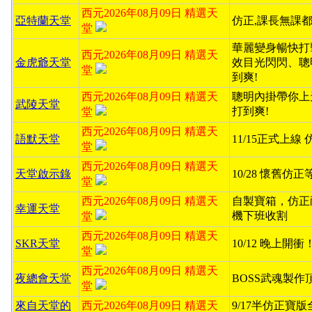
西元2026年08月09日 精選天
亞特蘭天堂
仿正,課長無課都
堂
華麗變身暢快打
西元2026年08月09日 精選天
金虎爺天堂
效目光閃閃、聰
堂
到爽!
西元2026年08月09日 精選天
聰明內掛帶你上
武陵天堂
打到爽!
堂
西元2026年08月09日 精選天
語默天堂
11/15正式上線
堂
西元2026年08月09日 精選天
天堂啟示錄
10/28 懷舊仿
堂
西元2026年08月09日 精選天
自製寶箱，仿正
幸運天堂
機下班收割
堂
西元2026年08月09日 精選天
SKR天堂
10/12 晚上開
堂
西元2026年08月09日 精選天
夜總會天堂
BOSS武魂製作
堂
來自天堂的
西元2026年08月09日 精選天
9/17半仿正寶