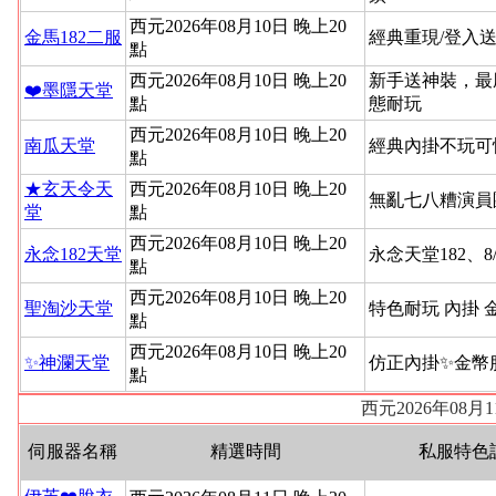
西元2026年08月10日 晚上20
金馬182二服
經典重現/登入送
點
西元2026年08月10日 晚上20
新手送神裝，最
❤️墨隱天堂
點
態耐玩
西元2026年08月10日 晚上20
南瓜天堂
經典內掛不玩可
點
★玄天令天
西元2026年08月10日 晚上20
無亂七八糟演員
堂
點
西元2026年08月10日 晚上20
永念182天堂
永念天堂182、8
點
西元2026年08月10日 晚上20
聖淘沙天堂
特色耐玩 內掛 
點
西元2026年08月10日 晚上20
✨神瀾天堂
仿正內掛✨金幣
點
西元2026年08
伺服器名稱
精選時間
私服特色