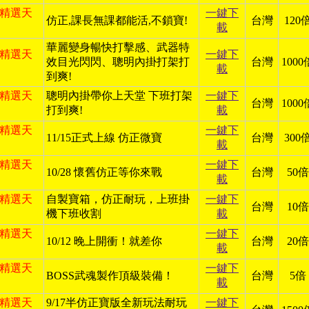
日 精選天
一鍵下
仿正,課長無課都能活,不鎖寶!
台灣
120
載
華麗變身暢快打擊感、武器特
日 精選天
一鍵下
效目光閃閃、聰明內掛打架打
台灣
1000
載
到爽!
日 精選天
聰明內掛帶你上天堂 下班打架
一鍵下
台灣
1000
打到爽!
載
日 精選天
一鍵下
11/15正式上線 仿正微寶
台灣
300
載
日 精選天
一鍵下
10/28 懷舊仿正等你來戰
台灣
50倍
載
日 精選天
自製寶箱，仿正耐玩，上班掛
一鍵下
台灣
10倍
機下班收割
載
日 精選天
一鍵下
10/12 晚上開衝！就差你
台灣
20倍
載
日 精選天
一鍵下
BOSS武魂製作頂級裝備！
台灣
5倍
載
日 精選天
9/17半仿正寶版全新玩法耐玩
一鍵下