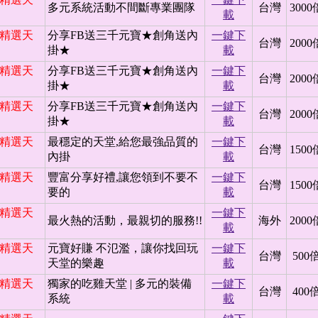
多元系統活動不間斷專業團隊
台灣
3000
載
日 精選天
分享FB送三千元寶★創角送內
一鍵下
台灣
2000
掛★
載
日 精選天
分享FB送三千元寶★創角送內
一鍵下
台灣
2000
掛★
載
日 精選天
分享FB送三千元寶★創角送內
一鍵下
台灣
2000
掛★
載
日 精選天
最穩定的天堂,給您最強品質的
一鍵下
台灣
1500
內掛
載
日 精選天
豐富分享好禮,讓您領到不要不
一鍵下
台灣
1500
要的
載
日 精選天
一鍵下
最火熱的活動，最親切的服務!!
海外
2000
載
日 精選天
元寶好賺 不氾濫，讓你找回玩
一鍵下
台灣
500
天堂的樂趣
載
日 精選天
獨家的吃雞天堂 | 多元的裝備
一鍵下
台灣
400
系統
載