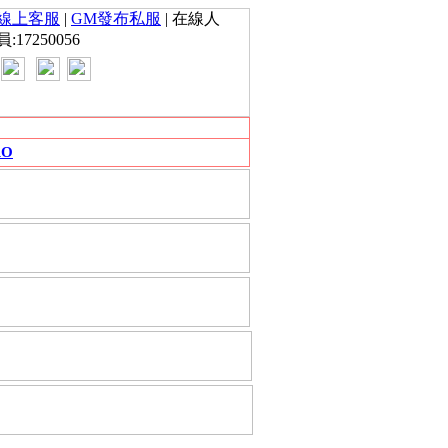
線上客服
|
GM發布私服
| 在線人
員:17250056
RO