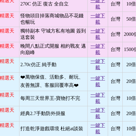
日 精選天
一鍵下
270C 仿正 復古 全自立
台灣
10倍
載
日 精選天
怪物頭目掉落商城物品不花錢
一鍵下
台灣
50倍
也暢玩
載
日 精選天
獨特副本 守城方私有地圖 簽到
一鍵下
台灣
2000
送套裝
載
日 精選天
晚間八點正式開服 相約戰友 邁
一鍵下
台灣
1500
向巔峰
載
日 精選天
一鍵下
2.70c仿正 純手動
台灣
20倍
載
❤️萬物保值、活動多、耐玩、
日 精選天
一鍵下
台灣
20倍
載
友善無課、客服回覆率高❤️
日 精選天
一鍵下
每周三天世界王-寶物打不完
台灣
10倍
載
日 精選天
一鍵下
經典2.7手動防外掛服
台灣
20倍
載
日 精選天
一鍵下
打造乾淨遊戲環境 杜絕at談裝
台灣
10倍
載