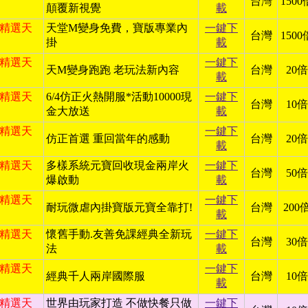
台灣
1500
顛覆新視覺
載
日 精選天
天堂M變身免費，寶版專業內
一鍵下
台灣
1500
掛
載
日 精選天
一鍵下
天M變身跑跑 老玩法新內容
台灣
20倍
載
日 精選天
6/4仿正火熱開服*活動10000現
一鍵下
台灣
10倍
金大放送
載
日 精選天
一鍵下
仿正首選 重回當年的感動
台灣
20倍
載
日 精選天
多樣系統元寶回收現金兩岸火
一鍵下
台灣
50倍
爆啟動
載
日 精選天
一鍵下
耐玩微虐內掛寶版元寶全靠打!
台灣
200
載
日 精選天
懷舊手動.友善免課經典全新玩
一鍵下
台灣
30倍
法
載
日 精選天
一鍵下
經典千人兩岸國際服
台灣
10倍
載
日 精選天
世界由玩家打造 不做快餐只做
一鍵下