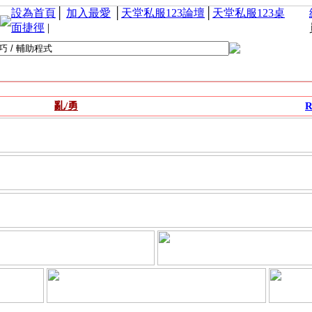
設為首頁
│
加入最愛
│
天堂私服123論壇
│
天堂私服123桌
面捷徑
|
亂/勇