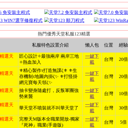
.6 免安裝主程式
天堂7.2 免安裝主程式
天堂7.0 免安
23 WIN7選字修復程式
天堂123 順刀程式
天堂123 Win
熱門優秀天堂私服123精選
私服特色設置介紹
懶人包
位置
經驗
日 精選天
匠心設計✧最強兩岸 兩岸三地
一鍵下
台灣
20倍
✧熱血加入
載
⚜️精心製作τ打造無課ζ⚜️ ⚜️生
日 精選天
一鍵下
存機制τ地圖內掛ζ✨ ⚜️打怪掛
台灣
20倍
載
網元寶每天領ζ✨
日 精選天
抽卡變身隨處打，反叛軍團強
一鍵下
台灣
10倍
勢來襲
載
日 精選天
一鍵下
華天堂不噴裝就不叫華天堂了
台灣
30倍
載
日 精選天
完整天M版本全職業開放-獨家
一鍵下
台灣
5倍
『死神』職業(手遊版)
載