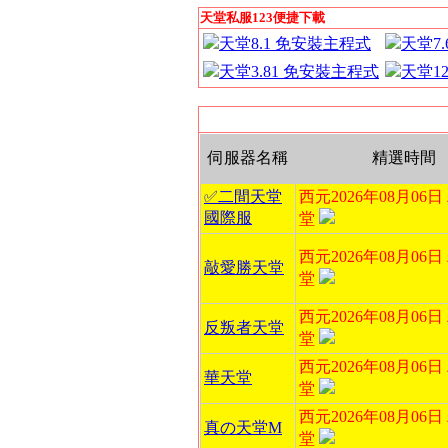
天堂私服123便捷下載
天堂8.1 免安裝主程式
天堂7
天堂3.81 免安裝主程式
天堂1
伺服器名稱
精選時間
✅二間天堂
西元2026年08月06
國際服
堂
西元2026年08月06
敲愛勝天堂
堂
西元2026年08月06
反叛者天堂
堂
西元2026年08月06
華天堂
堂
西元2026年08月06
真の天堂M
堂