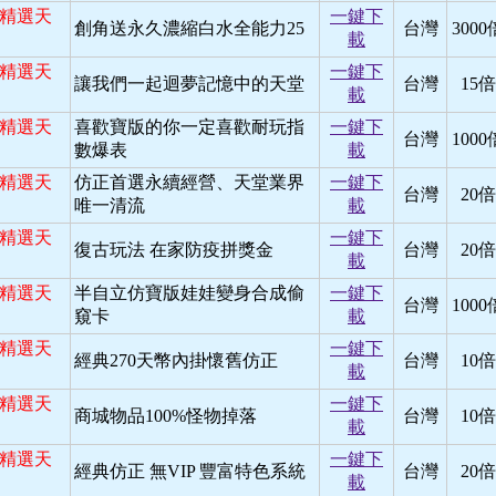
日 精選天
一鍵下
創角送永久濃縮白水全能力25
台灣
3000
載
日 精選天
一鍵下
讓我們一起迴夢記憶中的天堂
台灣
15倍
載
日 精選天
喜歡寶版的你一定喜歡耐玩指
一鍵下
台灣
1000
數爆表
載
日 精選天
仿正首選永續經營、天堂業界
一鍵下
台灣
20倍
唯一清流
載
日 精選天
一鍵下
復古玩法 在家防疫拼獎金
台灣
20倍
載
日 精選天
半自立仿寶版娃娃變身合成偷
一鍵下
台灣
1000
窺卡
載
日 精選天
一鍵下
經典270天幣內掛懷舊仿正
台灣
10倍
載
日 精選天
一鍵下
商城物品100%怪物掉落
台灣
10倍
載
日 精選天
一鍵下
經典仿正 無VIP 豐富特色系統
台灣
20倍
載