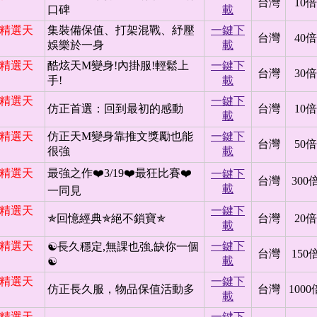
台灣
10倍
口碑
載
日 精選天
集裝備保值、打架混戰、紓壓
一鍵下
台灣
40倍
娛樂於一身
載
日 精選天
酷炫天M變身!內掛服!輕鬆上
一鍵下
台灣
30倍
手!
載
日 精選天
一鍵下
仿正首選：回到最初的感動
台灣
10倍
載
日 精選天
仿正天M變身靠推文獎勵也能
一鍵下
台灣
50倍
很強
載
日 精選天
最強之作❤️3/19❤️最狂比賽❤️
一鍵下
台灣
300
載
一同見
日 精選天
一鍵下
✯回憶經典✯絕不鎖寶✯
台灣
20倍
載
日 精選天
一鍵下
☯長久穩定,無課也強,缺你一個
台灣
150
載
☯
日 精選天
一鍵下
仿正長久服，物品保值活動多
台灣
1000
載
日 精選天
一鍵下