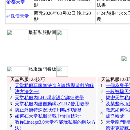
帝都天堂
點
法書
西元2026年08月02日 晚上20
✅24內掛✅永
✅侏儒天堂
點
農
最新私服貼圖
私服熱門看板
天堂私服123技巧
天堂私服123
天堂私服玩家無法進入論壇與遊戲的解
1
一個為兒子
1
決方法之一!
2
一段被騙天
2
天堂私服內LH2喝水設定詳細教學
揭密天堂私
3
3
天堂私服內建自動喝水LHZ使用教學
及某些私服
4
防止外掛特殊況狀使用喝水功能!
教您如何保
4
5
如何在天堂私服盟戰中發揮技巧~
被盜帳號!
教你Lineage3.0天堂不能玩私服的解決方
5
天堂龍門開
6
法!
德雷克寶藏