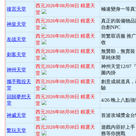
西元2026年08月08日 精選天
後宮天堂
極速變身一等真
堂
西元2026年08月08日 精選天
真正的裝備物品
神皇天堂
自創NPC
堂
西元2026年08月08日 精選天
简繁双语服 推
友战天堂
收
堂
西元2026年08月08日 精選天
無贊助，無賣裝
刺客天堂
單純休閒
堂
西元2026年08月08日 精選天
神州天堂12/0
神州天堂
圖內掛
堂
攜手戰役天
西元2026年08月08日 精選天
創意成就道具，
堂
驗
堂
回歸夢想天
西元2026年08月08日 精選天
4/26 晚上八
堂
堂
西元2026年08月08日 精選天
神威天堂
首波攻城獎金台
堂
西元2026年08月08日 精選天
遊戲內容好上手
鱉玩天堂
務等你挑戰
堂