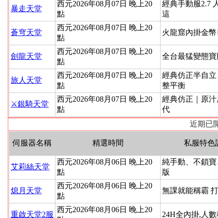
西元2026年08月07日 晚上20
經典手動服2.7 
暴走天堂
點
這
西元2026年08月07日 晚上20
蒼穹天堂
火龍窟內掛金幣
點
西元2026年08月07日 晚上20
劍龍天堂
全台最猛變態寶
點
西元2026年08月07日 晚上20
經典仿正半自立
旅人天堂
點
整平衡
西元2026年08月07日 晚上20
經典仿正｜原汁
⚔️銀騎天堂
點
代
近期已開
伺服器名稱
精選時間
私服特色
西元2026年08月06日 晚上20
純手動、不鎖寶
艾莉絲天堂
點
版
西元2026年08月06日 晚上20
熄月天堂
無課就能稱霸 
點
西元2026年08月06日 晚上20
重啟天堂2服
24H全內掛,人