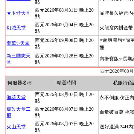
點
西元2026年08月31日 晚上20
★玉煙天堂
品牌長久經營內
點
西元2026年09月04日 晚上20
幻域天堂
火龍窟內掛金幣
點
⭐超爽開局⭐簡
西元2026年09月08日 晚上20
奢華✨天堂
點
懂
新三國志天
西元2026年09月28日 晚上20
內掛寶版✨長期
堂
點
西元2026年08
伺服器名稱
精選時間
私服特色
西元2026年08月07日 晚上20
海花天堂
永不倒服‧仿正內
點
爆改天堂二
西元2026年08月07日 晚上20
血量破百萬 挑
服
點
西元2026年08月07日 晚上20
火山天堂
送好送滿 24H
點