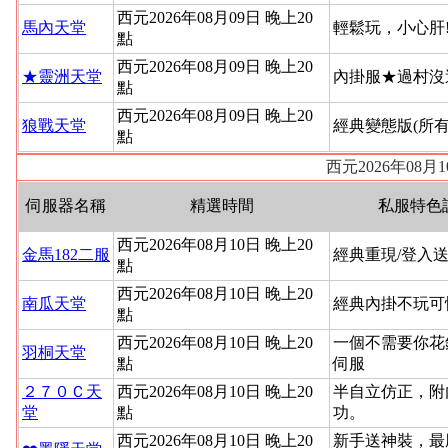
西元2026年08月09日 晚上20
馬內天堂
輕鬆玩，小心肝
點
西元2026年08月09日 晚上20
★靈洲天堂
內掛服★過村沒
點
西元2026年08月09日 晚上20
狼戰天堂
經典變態版(所
點
西元2026年08
伺服器名稱
精選時間
私服特色
西元2026年08月10日 晚上20
金馬182二服
經典重現/登入送
點
西元2026年08月10日 晚上20
南瓜天堂
經典內掛不玩可
點
西元2026年08月10日 晚上20
一個不需要你花
羽桐天堂
點
伺服
２７０Ｃ天
西元2026年08月10日 晚上20
半自立仿正，附
堂
點
功。
西元2026年08月10日 晚上20
新手送神裝，最