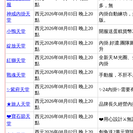
服
點
多，無
神戒內掛天
西元2026年08月03日 晚上20
內掛自動練功，
堂
點
版。
西元2026年08月03日 晚上20
小鴨天堂
開服送蛋糕貨幣
點
西元2026年08月03日 晚上20
內掛.好濃.團隊
綻放天堂
點
升
西元2026年08月03日 晚上20
全新天Ｍ光圈、
紅獅天堂
點
內掛
西元2026年08月03日 晚上20
戰魂天堂
手動服，不肝不
點
西元2026年08月03日 晚上20
✨紫府天堂
✨24內掛✨需要
點
西元2026年08月03日 晚上20
★旅人天堂
品牌長久經營內
點
❤️寶石節天
西元2026年08月03日 晚上20
❤️用心設計⚔
點
堂
西元2026年08月02日 晚上20
創角送2萬元寶