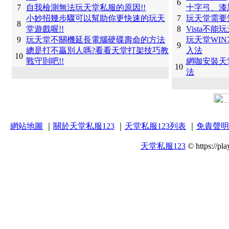
6
7
自我檢測無法玩天堂私服的原因!!
十字弓、漆
小妙招幾步驟可以幫助你更快速的玩天
7
玩天堂需要
8
堂遊戲喔!!
8
Vista不
9
玩天堂不關機延長電腦硬碟壽命的方法
玩天堂WI
9
總是打不贏別人嗎?看看天堂打架技巧教
入法
10
戰守則吧!!
網咖安裝天
10
法
網站地圖
｜
關於天堂私服123
｜
天堂私服123列表
｜
免責聲明
天堂私服123
© https://pla