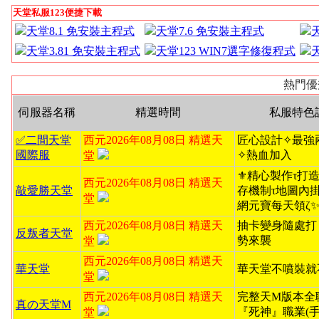
天堂私服123便捷下載
天堂8.1 免安裝主程式
天堂7.6 免安裝主程式
天堂3.81 免安裝主程式
天堂123 WIN7選字修復程式
熱門優
伺服器名稱
精選時間
私服特色
✅二間天堂
西元2026年08月08日 精選天
匠心設計✧最強
國際服
✧熱血加入
堂
⚜️精心製作τ打造無
西元2026年08月08日 精選天
敲愛勝天堂
存機制τ地圖內掛ζ
堂
網元寶每天領ζ
西元2026年08月08日 精選天
抽卡變身隨處打
反叛者天堂
勢來襲
堂
西元2026年08月08日 精選天
華天堂
華天堂不噴裝就
堂
西元2026年08月08日 精選天
完整天M版本全
真の天堂M
『死神』職業(手
堂