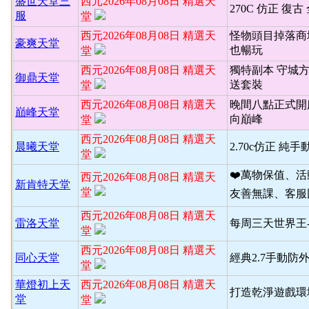
盛世天堂三
西元2026年08月08日 精選天
270C 仿正 復古
服
堂
西元2026年08月08日 精選天
怪物頭目掉落商
豪爽天堂
也暢玩
堂
西元2026年08月08日 精選天
獨特副本 守城
御鼎天堂
送套裝
堂
西元2026年08月08日 精選天
晚間八點正式開
巔峰天堂
向巔峰
堂
西元2026年08月08日 精選天
晨曦天堂
2.70c仿正 純手
堂
❤️萬物保值、
西元2026年08月08日 精選天
新肯特天堂
堂
友善無課、客服
西元2026年08月08日 精選天
雷洛天堂
每周三天世界王
堂
西元2026年08月08日 精選天
同心天堂
經典2.7手動防
堂
華燈初上天
西元2026年08月08日 精選天
打造乾淨遊戲環境
堂
堂