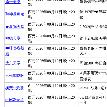
飆高傷害⭐變態
勇士天堂
點
仿正內掛❤️無課
西元2026年08月11日 晚上20
聖神霸勇服
點
營
西元2026年08月12日 晚上20
★夏眠天堂
2.70內掛 品牌
點
西元2026年08月12日 晚上20
福德天堂
彷正五職業★手
點
❤️呼嚕嚕新
西元2026年08月12日 晚上20
寶版爽服・內掛
點
必玩！
服
西元2026年08月12日 晚上20
遺忘天堂
周領500+每日
點
⚔️獨家耐玩✨十
西元2026年08月12日 晚上20
✨極鑫S2服
點
度爆表
西元2026年08月12日 晚上20
楓葉✨天堂
✅24H內掛✅送
點
西元2026年08月13日 晚上20
08/13✅百鬼夜
✅神說天堂
點
一年