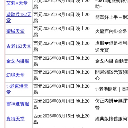
西元2026年08月14日 晚上20
=0814開服衝
艾莉⭐天堂
點
助=
遊騎兵182天
西元2026年08月14日 晚上20
簡單好上手～耐
堂
點
西元2026年08月14日 晚上20
聖域天堂
火龍窟內掛金幣
點
虐服❤️但是福利
西元2026年08月14日 晚上20
古老163天堂
點
送元寶
西元2026年08月14日 晚上20
金戈內掛服
金戈內掛 自動
點
西元2026年08月14日 晚上20
開局9萬9元寶領
幻境天堂
點
心
✨老東港天
西元2026年08月14日 晚上20
✨老港開航｜長
堂
點
仿正內掛❤️無課
西元2026年08月14日 晚上20
靈神進寶服
點
營
西元2026年08月15日 晚上20
肯特天堂
經典版懷舊服簡
點