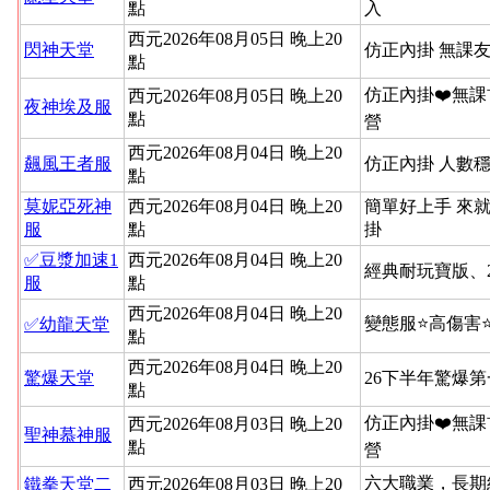
點
入
西元2026年08月05日 晚上20
閃神天堂
仿正內掛 無課友
點
仿正內掛❤️無課
西元2026年08月05日 晚上20
夜神埃及服
點
營
西元2026年08月04日 晚上20
飆風王者服
仿正內掛 人數穩
點
莫妮亞死神
西元2026年08月04日 晚上20
簡單好上手 來就
服
點
掛
✅豆漿加速1
西元2026年08月04日 晚上20
經典耐玩寶版、
服
點
西元2026年08月04日 晚上20
變態服⭐高傷害
✅幼龍天堂
點
西元2026年08月04日 晚上20
驚爆天堂
26下半年驚爆
點
仿正內掛❤️無課
西元2026年08月03日 晚上20
聖神慕神服
點
營
六大職業，長期
鐵拳天堂二
西元2026年08月03日 晚上20