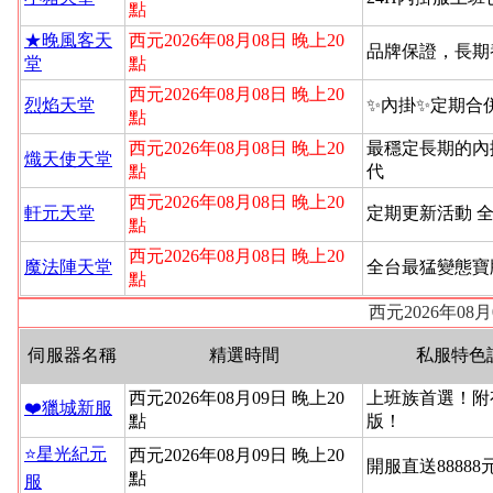
點
★晚風客天
西元2026年08月08日 晚上20
品牌保證，長期
堂
點
西元2026年08月08日 晚上20
烈焰天堂
✨內掛✨定期合
點
西元2026年08月08日 晚上20
最穩定長期的內
熾天使天堂
點
代
西元2026年08月08日 晚上20
軒元天堂
定期更新活動 
點
西元2026年08月08日 晚上20
魔法陣天堂
全台最猛變態寶
點
西元2026年08
伺服器名稱
精選時間
私服特色
西元2026年08月09日 晚上20
上班族首選！附
❤️獵城新服
點
版！
⭐星光紀元
西元2026年08月09日 晚上20
開服直送88888
點
服