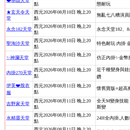
❤️墨隱天堂
點
態耐玩
★玄天令天
西元2026年08月10日 晚上20
無亂七八糟演員
堂
點
西元2026年08月10日 晚上20
永念182天堂
永念天堂182、8
點
西元2026年08月10日 晚上20
聖淘沙天堂
特色耐玩 內掛 
點
西元2026年08月10日 晚上20
✨神瀾天堂
仿正內掛✨金幣
點
近千種變身與娃
西元2026年08月10日 晚上20
內掛270天堂
點
鑽
伊芙❤️脫衣
西元2026年08月11日 晚上20
懷舊寶版⭐超高
點
服
西元2026年08月11日 晚上20
全天M變身技能
吉野家天堂
點
斯變
西元2026年08月11日 晚上20
水精靈天堂
24H全內掛,人
點
西元2026年08月11日 晚上20