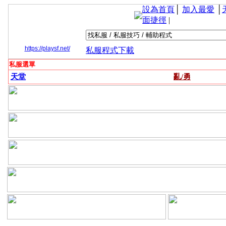
設為首頁
│
加入最愛
│
面捷徑
|
https://playsf.net/
私服程式下載
私服選單
天堂
亂/勇