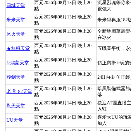
西元2026年08月13日 晚上20
流星烈魂等你來
霜城天堂
點
很強大
西元2026年08月13日 晚上20
米米天堂
米米經典服182
點
西元2026年08月13日 晚上20
全新地圖華麗變
冰火天堂
點
在冰火
西元2026年08月13日 晚上20
★無極天堂
五職業平衡，永
點
西元2026年08月13日 晚上20
✨鴻蒙天堂
仿正內掛✨玩的
點
西元2026年08月13日 晚上20
葬劍天堂
24H內掛 仿正
點
西元2026年08月13日 晚上20
暗黑裝備武器飾
老虎182天堂
點
落
西元2026年08月14日 晚上20
歡迎AT團直播
胤天天堂
點
入駐
西元2026年08月14日 晚上20
喜愛大UU的玩
UU天堂
點
加入