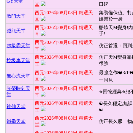
GY天堂
口碑
堂
西元2026年08月08日 精選天
集裝備保值、打
激鬥天堂
娛樂於一身
堂
西元2026年08月08日 精選天
酷炫天M變身!內
滅龍天堂
手!
堂
西元2026年08月08日 精選天
超級霸天堂
仿正首選：回到
堂
西元2026年08月08日 精選天
仿正天M變身靠
垃圾車天堂
很強
堂
西元2026年08月08日 精選天
最強之作❤️3/19
無心流天堂
堂
一同見
光榮時刻天
西元2026年08月08日 精選天
✯回憶經典✯絕
堂
堂
西元2026年08月08日 精選天
☯長久穩定,無課
神仙天堂
堂
☯
西元2026年08月08日 精選天
鐵拳天堂
仿正長久服，物
堂
西元2026年08月08日 精選天