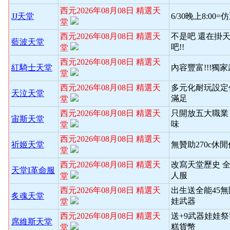
西元2026年08月08日 精選天
JJ天堂
6/30晚上8:00
堂
西元2026年08月08日 精選天
不是吧 還在掛天
藍波天堂
吧!!
堂
西元2026年08月08日 精選天
紅騎士天堂
內容豐富!!!獨
堂
西元2026年08月08日 精選天
多元化耐玩設定
天泣天堂
滿足
堂
西元2026年08月08日 精選天
只開放五大職業
宙斯天堂
味
堂
西元2026年08月08日 精選天
祈姬天堂
無贊助270c休
堂
西元2026年08月08日 精選天
改寫天堂歷史 
天堂I革命服
人服
堂
西元2026年08月08日 精選天
出生送全能45
炙魂天堂
娃武器
堂
西元2026年08月08日 精選天
送+9武器娃娃
席維斯天堂
糕貨幣
堂