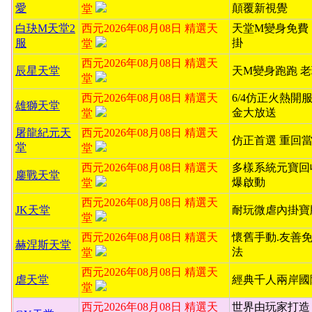
愛
顛覆新視覺
堂
白玦M天堂2
西元2026年08月08日 精選天
天堂M變身免費
服
掛
堂
西元2026年08月08日 精選天
辰星天堂
天M變身跑跑 
堂
西元2026年08月08日 精選天
6/4仿正火熱開服
雄獅天堂
金大放送
堂
屠龍紀元天
西元2026年08月08日 精選天
仿正首選 重回
堂
堂
西元2026年08月08日 精選天
多樣系統元寶回
鏖戰天堂
爆啟動
堂
西元2026年08月08日 精選天
JK天堂
耐玩微虐內掛寶
堂
西元2026年08月08日 精選天
懷舊手動.友善
赫涅斯天堂
法
堂
西元2026年08月08日 精選天
虐天堂
經典千人兩岸國
堂
西元2026年08月08日 精選天
世界由玩家打造