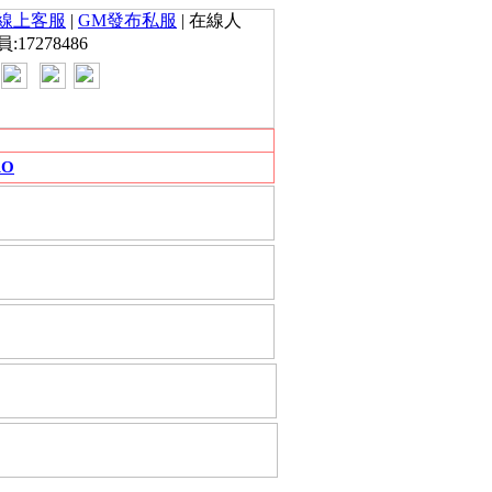
線上客服
|
GM發布私服
| 在線人
員:17278486
RO