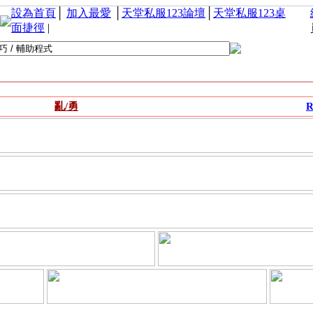
設為首頁
│
加入最愛
│
天堂私服123論壇
│
天堂私服123桌
面捷徑
|
亂/勇