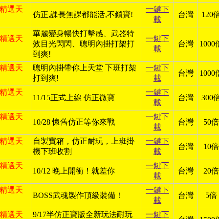
日 精選天
一鍵下
仿正,課長無課都能活,不鎖寶!
台灣
120
載
華麗變身暢快打擊感、武器特
日 精選天
一鍵下
效目光閃閃、聰明內掛打架打
台灣
1000
載
到爽!
日 精選天
聰明內掛帶你上天堂 下班打架
一鍵下
台灣
1000
打到爽!
載
日 精選天
一鍵下
11/15正式上線 仿正微寶
台灣
300
載
日 精選天
一鍵下
10/28 懷舊仿正等你來戰
台灣
50倍
載
日 精選天
自製寶箱，仿正耐玩，上班掛
一鍵下
台灣
10倍
機下班收割
載
日 精選天
一鍵下
10/12 晚上開衝！就差你
台灣
20倍
載
日 精選天
一鍵下
BOSS武魂製作頂級裝備！
台灣
5倍
載
日 精選天
9/17半仿正寶版全新玩法耐玩
一鍵下