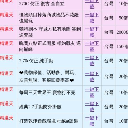
日 精選天
一鍵下
270C 仿正 復古 全自立
台灣
10倍
載
日 精選天
怪物頭目掉落商城物品不花錢
一鍵下
台灣
50倍
也暢玩
載
日 精選天
獨特副本 守城方私有地圖 簽到
一鍵下
台灣
2000
送套裝
載
日 精選天
晚間八點正式開服 相約戰友 邁
一鍵下
台灣
1500
向巔峰
載
日 精選天
一鍵下
2.70c仿正 純手動
台灣
20倍
載
❤️萬物保值、活動多、耐玩、
日 精選天
一鍵下
台灣
20倍
載
友善無課、客服回覆率高❤️
日 精選天
一鍵下
每周三天世界王-寶物打不完
台灣
10倍
載
日 精選天
一鍵下
經典2.7手動防外掛服
台灣
20倍
載
日 精選天
一鍵下
打造乾淨遊戲環境 杜絕at談裝
台灣
10倍
載