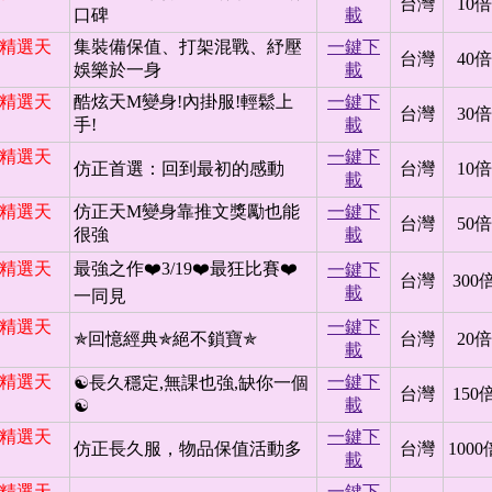
台灣
10倍
口碑
載
日 精選天
集裝備保值、打架混戰、紓壓
一鍵下
台灣
40倍
娛樂於一身
載
日 精選天
酷炫天M變身!內掛服!輕鬆上
一鍵下
台灣
30倍
手!
載
日 精選天
一鍵下
仿正首選：回到最初的感動
台灣
10倍
載
日 精選天
仿正天M變身靠推文獎勵也能
一鍵下
台灣
50倍
很強
載
日 精選天
最強之作❤️3/19❤️最狂比賽❤️
一鍵下
台灣
300
載
一同見
日 精選天
一鍵下
✯回憶經典✯絕不鎖寶✯
台灣
20倍
載
日 精選天
一鍵下
☯長久穩定,無課也強,缺你一個
台灣
150
載
☯
日 精選天
一鍵下
仿正長久服，物品保值活動多
台灣
1000
載
日 精選天
一鍵下