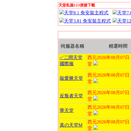
天堂私服123便捷下載
天堂8.1 免安裝主程式
天堂7
天堂3.81 免安裝主程式
天堂1
伺服器名稱
精選時間
✅二間天堂
西元2026年08月07
國際服
堂
西元2026年08月07
敲愛勝天堂
堂
西元2026年08月07
反叛者天堂
堂
西元2026年08月07
華天堂
堂
西元2026年08月07
真の天堂M
堂