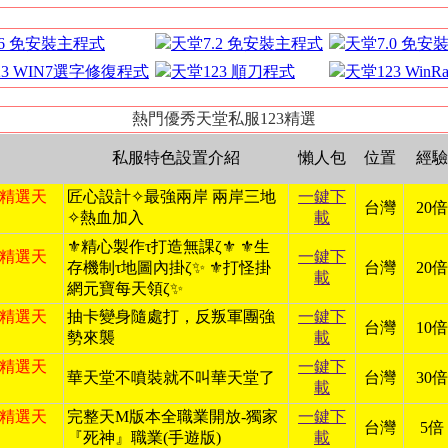
.6 免安裝主程式
天堂7.2 免安裝主程式
天堂7.0 免安
23 WIN7選字修復程式
天堂123 順刀程式
天堂123 Win
熱門優秀天堂私服123精選
私服特色設置介紹
懶人包
位置
經驗
日 精選天
匠心設計✧最強兩岸 兩岸三地
一鍵下
台灣
20倍
✧熱血加入
載
⚜️精心製作τ打造無課ζ⚜️ ⚜️生
日 精選天
一鍵下
存機制τ地圖內掛ζ✨ ⚜️打怪掛
台灣
20倍
載
網元寶每天領ζ✨
日 精選天
抽卡變身隨處打，反叛軍團強
一鍵下
台灣
10倍
勢來襲
載
日 精選天
一鍵下
華天堂不噴裝就不叫華天堂了
台灣
30倍
載
日 精選天
完整天M版本全職業開放-獨家
一鍵下
台灣
5倍
『死神』職業(手遊版)
載