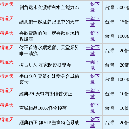
日 精選天
一鍵下
創角送永久濃縮白水全能力25
台灣
3000
載
日 精選天
一鍵下
讓我們一起迴夢記憶中的天堂
台灣
15倍
載
日 精選天
喜歡寶版的你一定喜歡耐玩指
一鍵下
台灣
1000
數爆表
載
日 精選天
仿正首選永續經營、天堂業界
一鍵下
台灣
20倍
唯一清流
載
日 精選天
一鍵下
復古玩法 在家防疫拼獎金
台灣
20倍
載
日 精選天
半自立仿寶版娃娃變身合成偷
一鍵下
台灣
1000
窺卡
載
日 精選天
一鍵下
經典270天幣內掛懷舊仿正
台灣
10倍
載
日 精選天
一鍵下
商城物品100%怪物掉落
台灣
10倍
載
日 精選天
一鍵下
經典仿正 無VIP 豐富特色系統
台灣
20倍
載