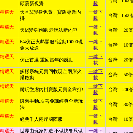
台灣
1500
顛覆新視覺
載
日 精選天
天堂M變身免費，寶版專業內
一鍵下
台灣
1500
掛
載
日 精選天
一鍵下
天M變身跑跑 老玩法新內容
台灣
20倍
載
日 精選天
6/4仿正火熱開服*活動10000現
一鍵下
台灣
10倍
金大放送
載
日 精選天
一鍵下
仿正首選 重回當年的感動
台灣
20倍
載
日 精選天
多樣系統元寶回收現金兩岸火
一鍵下
台灣
50倍
爆啟動
載
日 精選天
一鍵下
耐玩微虐內掛寶版元寶全靠打!
台灣
200
載
日 精選天
懷舊手動.友善免課經典全新玩
一鍵下
台灣
30倍
法
載
日 精選天
一鍵下
經典千人兩岸國際服
台灣
10倍
載
日 精選天
世界由玩家打造 不做快餐只做
一鍵下