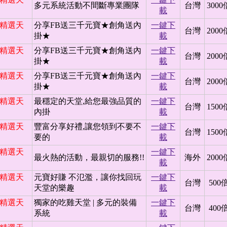
多元系統活動不間斷專業團隊
台灣
3000
載
日 精選天
分享FB送三千元寶★創角送內
一鍵下
台灣
2000
掛★
載
日 精選天
分享FB送三千元寶★創角送內
一鍵下
台灣
2000
掛★
載
日 精選天
分享FB送三千元寶★創角送內
一鍵下
台灣
2000
掛★
載
日 精選天
最穩定的天堂,給您最強品質的
一鍵下
台灣
1500
內掛
載
日 精選天
豐富分享好禮,讓您領到不要不
一鍵下
台灣
1500
要的
載
日 精選天
一鍵下
最火熱的活動，最親切的服務!!
海外
2000
載
日 精選天
元寶好賺 不氾濫，讓你找回玩
一鍵下
台灣
500
天堂的樂趣
載
日 精選天
獨家的吃雞天堂 | 多元的裝備
一鍵下
台灣
400
系統
載