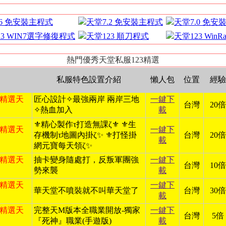
.6 免安裝主程式
天堂7.2 免安裝主程式
天堂7.0 免安
23 WIN7選字修復程式
天堂123 順刀程式
天堂123 Win
熱門優秀天堂私服123精選
私服特色設置介紹
懶人包
位置
經驗
日 精選天
匠心設計✧最強兩岸 兩岸三地
一鍵下
台灣
20倍
✧熱血加入
載
⚜️精心製作τ打造無課ζ⚜️ ⚜️生
日 精選天
一鍵下
存機制τ地圖內掛ζ✨ ⚜️打怪掛
台灣
20倍
載
網元寶每天領ζ✨
日 精選天
抽卡變身隨處打，反叛軍團強
一鍵下
台灣
10倍
勢來襲
載
日 精選天
一鍵下
華天堂不噴裝就不叫華天堂了
台灣
30倍
載
日 精選天
完整天M版本全職業開放-獨家
一鍵下
台灣
5倍
『死神』職業(手遊版)
載