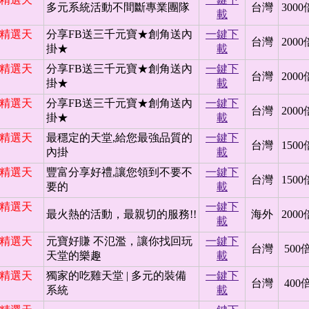
多元系統活動不間斷專業團隊
台灣
3000
載
日 精選天
分享FB送三千元寶★創角送內
一鍵下
台灣
2000
掛★
載
日 精選天
分享FB送三千元寶★創角送內
一鍵下
台灣
2000
掛★
載
日 精選天
分享FB送三千元寶★創角送內
一鍵下
台灣
2000
掛★
載
日 精選天
最穩定的天堂,給您最強品質的
一鍵下
台灣
1500
內掛
載
日 精選天
豐富分享好禮,讓您領到不要不
一鍵下
台灣
1500
要的
載
日 精選天
一鍵下
最火熱的活動，最親切的服務!!
海外
2000
載
日 精選天
元寶好賺 不氾濫，讓你找回玩
一鍵下
台灣
500
天堂的樂趣
載
日 精選天
獨家的吃雞天堂 | 多元的裝備
一鍵下
台灣
400
系統
載