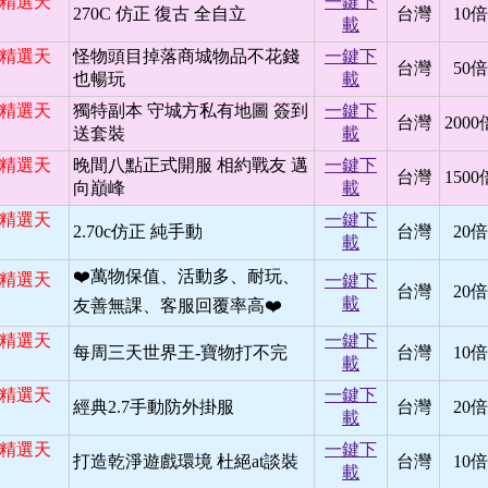
日 精選天
一鍵下
270C 仿正 復古 全自立
台灣
10倍
載
日 精選天
怪物頭目掉落商城物品不花錢
一鍵下
台灣
50倍
也暢玩
載
日 精選天
獨特副本 守城方私有地圖 簽到
一鍵下
台灣
2000
送套裝
載
日 精選天
晚間八點正式開服 相約戰友 邁
一鍵下
台灣
1500
向巔峰
載
日 精選天
一鍵下
2.70c仿正 純手動
台灣
20倍
載
❤️萬物保值、活動多、耐玩、
日 精選天
一鍵下
台灣
20倍
載
友善無課、客服回覆率高❤️
日 精選天
一鍵下
每周三天世界王-寶物打不完
台灣
10倍
載
日 精選天
一鍵下
經典2.7手動防外掛服
台灣
20倍
載
日 精選天
一鍵下
打造乾淨遊戲環境 杜絕at談裝
台灣
10倍
載