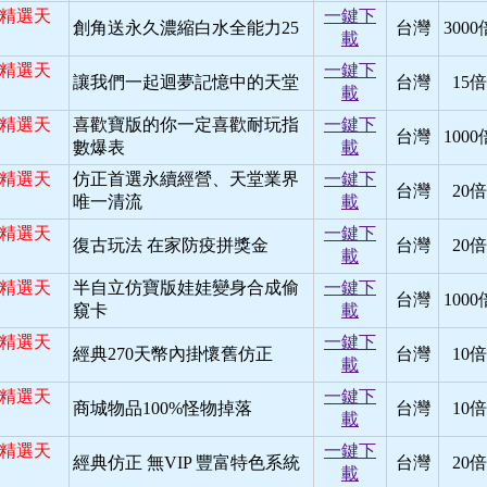
日 精選天
一鍵下
創角送永久濃縮白水全能力25
台灣
3000
載
日 精選天
一鍵下
讓我們一起迴夢記憶中的天堂
台灣
15倍
載
日 精選天
喜歡寶版的你一定喜歡耐玩指
一鍵下
台灣
1000
數爆表
載
日 精選天
仿正首選永續經營、天堂業界
一鍵下
台灣
20倍
唯一清流
載
日 精選天
一鍵下
復古玩法 在家防疫拼獎金
台灣
20倍
載
日 精選天
半自立仿寶版娃娃變身合成偷
一鍵下
台灣
1000
窺卡
載
日 精選天
一鍵下
經典270天幣內掛懷舊仿正
台灣
10倍
載
日 精選天
一鍵下
商城物品100%怪物掉落
台灣
10倍
載
日 精選天
一鍵下
經典仿正 無VIP 豐富特色系統
台灣
20倍
載