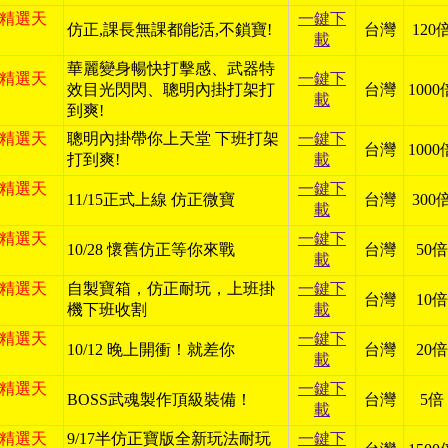
日 精選天
一鍵下
仿正,課長無課都能活,不鎖寶!
台灣
120
載
華麗變身暢快打擊感、武器特
日 精選天
一鍵下
效目光閃閃、聰明內掛打架打
台灣
1000
載
到爽!
日 精選天
聰明內掛帶你上天堂 下班打架
一鍵下
台灣
1000
打到爽!
載
日 精選天
一鍵下
11/15正式上線 仿正微寶
台灣
300
載
日 精選天
一鍵下
10/28 懷舊仿正等你來戰
台灣
50倍
載
日 精選天
自製寶箱，仿正耐玩，上班掛
一鍵下
台灣
10倍
機下班收割
載
日 精選天
一鍵下
10/12 晚上開衝！就差你
台灣
20倍
載
日 精選天
一鍵下
BOSS武魂製作頂級裝備！
台灣
5倍
載
日 精選天
9/17半仿正寶版全新玩法耐玩
一鍵下