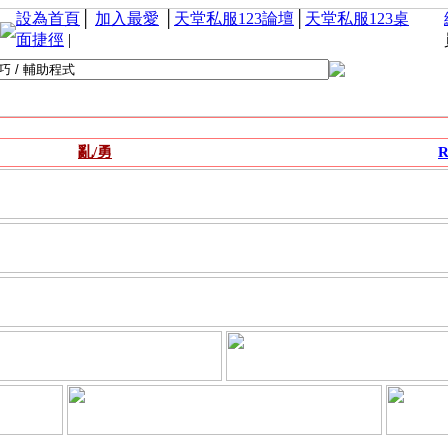
設為首頁
│
加入最愛
│
天堂私服123論壇
│
天堂私服123桌
面捷徑
|
亂/勇