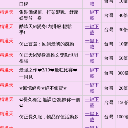
台灣
10倍
口碑
載
日 精選天
集裝備保值、打架混戰、紓壓
一鍵下
台灣
40倍
娛樂於一身
載
日 精選天
酷炫天M變身!內掛服!輕鬆上
一鍵下
台灣
30倍
手!
載
日 精選天
一鍵下
仿正首選：回到最初的感動
台灣
10倍
載
日 精選天
仿正天M變身靠推文獎勵也能
一鍵下
台灣
50倍
很強
載
日 精選天
最強之作❤️3/19❤️最狂比賽❤️
一鍵下
台灣
300
載
一同見
日 精選天
一鍵下
✯回憶經典✯絕不鎖寶✯
台灣
20倍
載
日 精選天
一鍵下
☯長久穩定,無課也強,缺你一個
台灣
150
載
☯
日 精選天
一鍵下
仿正長久服，物品保值活動多
台灣
1000
載
日 精選天
一鍵下