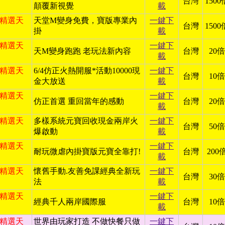
台灣
1500
顛覆新視覺
載
日 精選天
天堂M變身免費，寶版專業內
一鍵下
台灣
1500
掛
載
日 精選天
一鍵下
天M變身跑跑 老玩法新內容
台灣
20倍
載
日 精選天
6/4仿正火熱開服*活動10000現
一鍵下
台灣
10倍
金大放送
載
日 精選天
一鍵下
仿正首選 重回當年的感動
台灣
20倍
載
日 精選天
多樣系統元寶回收現金兩岸火
一鍵下
台灣
50倍
爆啟動
載
日 精選天
一鍵下
耐玩微虐內掛寶版元寶全靠打!
台灣
200
載
日 精選天
懷舊手動.友善免課經典全新玩
一鍵下
台灣
30倍
法
載
日 精選天
一鍵下
經典千人兩岸國際服
台灣
10倍
載
日 精選天
世界由玩家打造 不做快餐只做
一鍵下