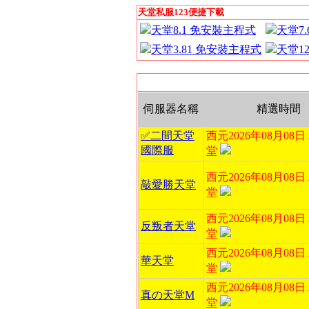
天堂私服123便捷下載
天堂8.1 免安裝主程式
天堂7
天堂3.81 免安裝主程式
天堂1
伺服器名稱
精選時間
✅二間天堂
西元2026年08月08
國際服
堂
西元2026年08月08
敲愛勝天堂
堂
西元2026年08月08
反叛者天堂
堂
西元2026年08月08
華天堂
堂
西元2026年08月08
真の天堂M
堂