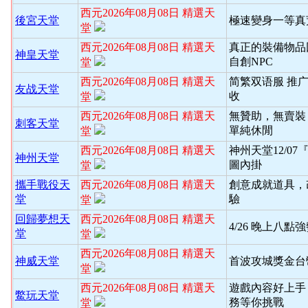
西元2026年08月08日 精選天
後宮天堂
極速變身一等真
堂
西元2026年08月08日 精選天
真正的裝備物品
神皇天堂
自創NPC
堂
西元2026年08月08日 精選天
简繁双语服 推
友战天堂
收
堂
西元2026年08月08日 精選天
無贊助，無賣裝
刺客天堂
單純休閒
堂
西元2026年08月08日 精選天
神州天堂12/0
神州天堂
圖內掛
堂
攜手戰役天
西元2026年08月08日 精選天
創意成就道具，
堂
驗
堂
回歸夢想天
西元2026年08月08日 精選天
4/26 晚上八
堂
堂
西元2026年08月08日 精選天
神威天堂
首波攻城獎金台
堂
西元2026年08月08日 精選天
遊戲內容好上手
鱉玩天堂
務等你挑戰
堂