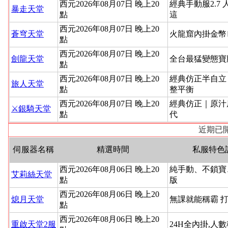
西元2026年08月07日 晚上20
經典手動服2.7 
暴走天堂
點
這
西元2026年08月07日 晚上20
蒼穹天堂
火龍窟內掛金幣
點
西元2026年08月07日 晚上20
劍龍天堂
全台最猛變態寶
點
西元2026年08月07日 晚上20
經典仿正半自立
旅人天堂
點
整平衡
西元2026年08月07日 晚上20
經典仿正｜原汁
⚔️銀騎天堂
點
代
近期已開
伺服器名稱
精選時間
私服特色
西元2026年08月06日 晚上20
純手動、不鎖寶
艾莉絲天堂
點
版
西元2026年08月06日 晚上20
熄月天堂
無課就能稱霸 
點
西元2026年08月06日 晚上20
重啟天堂2服
24H全內掛,人