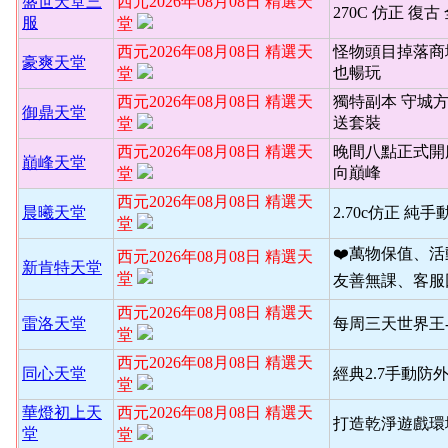
盛世天堂三
西元2026年08月08日 精選天
270C 仿正 復古
服
堂
西元2026年08月08日 精選天
怪物頭目掉落商
豪爽天堂
也暢玩
堂
西元2026年08月08日 精選天
獨特副本 守城
御鼎天堂
送套裝
堂
西元2026年08月08日 精選天
晚間八點正式開
巔峰天堂
向巔峰
堂
西元2026年08月08日 精選天
晨曦天堂
2.70c仿正 純手
堂
❤️萬物保值、
西元2026年08月08日 精選天
新肯特天堂
堂
友善無課、客服
西元2026年08月08日 精選天
雷洛天堂
每周三天世界王
堂
西元2026年08月08日 精選天
同心天堂
經典2.7手動防
堂
華燈初上天
西元2026年08月08日 精選天
打造乾淨遊戲環境
堂
堂