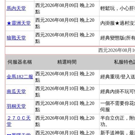
西元2026年08月09日 晚上20
馬內天堂
輕鬆玩，小心肝
點
西元2026年08月09日 晚上20
★靈洲天堂
內掛服★過村沒
點
西元2026年08月09日 晚上20
狼戰天堂
經典變態版(所
點
西元2026年08
伺服器名稱
精選時間
私服特色
西元2026年08月10日 晚上20
金馬182二服
經典重現/登入送
點
西元2026年08月10日 晚上20
南瓜天堂
經典內掛不玩可
點
西元2026年08月10日 晚上20
一個不需要你花
羽桐天堂
點
伺服
２７０Ｃ天
西元2026年08月10日 晚上20
半自立仿正，附
堂
點
功。
西元2026年08月10日 晚上20
新手送神裝，最