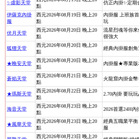
✨虛影天堂
仿正內掛✨定期
點
伊薩克內掛
西元2026年08月19日 晚上20
內掛服 上班族
服
點
玩
西元2026年08月20日 晚上20
流星烈魂等你來
伏月天堂
點
很強大
西元2026年08月20日 晚上20
狐狸天堂
經典內掛服創角
點
西元2026年08月20日 晚上20
★晚安天堂
內掛服★專業版
點
西元2026年08月21日 晚上20
蒼焰天堂
火龍窟內掛金幣
點
西元2026年08月22日 晚上20
★瑪斯天堂
2.70內掛 要玩
點
西元2026年08月23日 晚上20
海音天堂
2026首選24H
點
西元2026年08月23日 晚上20
經典五職業平衡
★風華天堂
點
服
西元2026年08月23日 晚上20