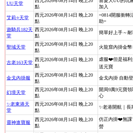
西元2026年08月14日 晚上20
喜愛大UU的玩
UU天堂
點
加入
西元2026年08月14日 晚上20
=0814開服衝
艾莉⭐天堂
點
助=
遊騎兵182天
西元2026年08月14日 晚上20
簡單好上手～耐
堂
點
西元2026年08月14日 晚上20
聖域天堂
火龍窟內掛金幣
點
虐服❤️但是福利
西元2026年08月14日 晚上20
古老163天堂
點
送元寶
西元2026年08月14日 晚上20
金戈內掛服
金戈內掛 自動
點
西元2026年08月14日 晚上20
開局9萬9元寶領
幻境天堂
點
心
✨老東港天
西元2026年08月14日 晚上20
✨老港開航｜長
堂
點
仿正內掛❤️無課
西元2026年08月14日 晚上20
靈神進寶服
點
營