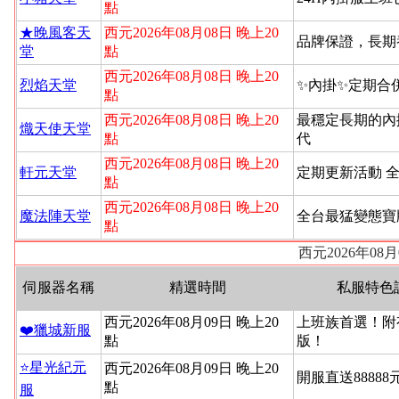
點
★晚風客天
西元2026年08月08日 晚上20
品牌保證，長期
堂
點
西元2026年08月08日 晚上20
烈焰天堂
✨內掛✨定期合
點
西元2026年08月08日 晚上20
最穩定長期的內
熾天使天堂
點
代
西元2026年08月08日 晚上20
軒元天堂
定期更新活動 
點
西元2026年08月08日 晚上20
魔法陣天堂
全台最猛變態寶
點
西元2026年08
伺服器名稱
精選時間
私服特色
西元2026年08月09日 晚上20
上班族首選！附
❤️獵城新服
點
版！
⭐星光紀元
西元2026年08月09日 晚上20
開服直送88888
點
服