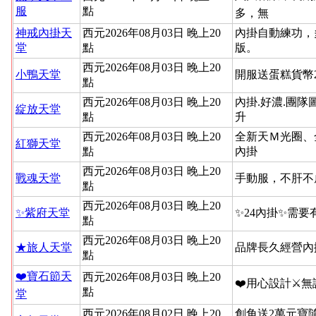
服
點
多，無
神戒內掛天
西元2026年08月03日 晚上20
內掛自動練功，
堂
點
版。
西元2026年08月03日 晚上20
小鴨天堂
開服送蛋糕貨幣
點
西元2026年08月03日 晚上20
內掛.好濃.團隊
綻放天堂
點
升
西元2026年08月03日 晚上20
全新天Ｍ光圈、
紅獅天堂
點
內掛
西元2026年08月03日 晚上20
戰魂天堂
手動服，不肝不
點
西元2026年08月03日 晚上20
✨紫府天堂
✨24內掛✨需要
點
西元2026年08月03日 晚上20
★旅人天堂
品牌長久經營內
點
❤️寶石節天
西元2026年08月03日 晚上20
❤️用心設計⚔
點
堂
西元2026年08月02日 晚上20
創角送2萬元寶