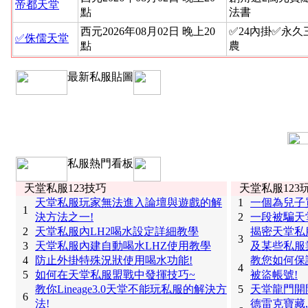
帝都天堂
點
法書
西元2026年08月02日 晚上20
✅24內掛✅永
✅侏儒天堂
點
農
最新私服貼圖
私服熱門看板
天堂私服123技巧
天堂私服123
天堂私服玩家無法進入論壇與遊戲的解
1
一個為兒子
1
決方法之一!
2
一段被騙天
2
天堂私服內LH2喝水設定詳細教學
揭密天堂私
3
3
天堂私服內建自動喝水LHZ使用教學
及某些私服
4
防止外掛特殊況狀使用喝水功能!
教您如何保
4
5
如何在天堂私服盟戰中發揮技巧~
被盜帳號!
教你Lineage3.0天堂不能玩私服的解決方
5
天堂龍門開
6
法!
德雷克寶藏