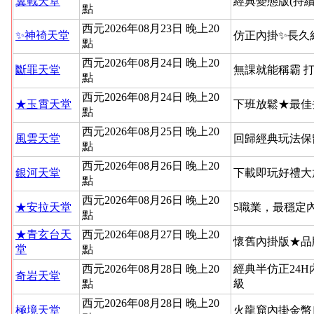
翼戰天堂
經典變態版(持續
點
西元2026年08月23日 晚上20
✨神䄎天堂
仿正內掛✨長久
點
西元2026年08月24日 晚上20
斷罪天堂
無課就能稱霸 
點
西元2026年08月24日 晚上20
★玉霄天堂
下班放鬆★最佳
點
西元2026年08月25日 晚上20
風雲天堂
回歸經典玩法保
點
西元2026年08月26日 晚上20
銀河天堂
下載即玩好禮大
點
西元2026年08月26日 晚上20
★安拉天堂
5職業，最穩定
點
★青玄台天
西元2026年08月27日 晚上20
懷舊內掛版★品
堂
點
西元2026年08月28日 晚上20
經典半仿正24
奇岩天堂
點
級
西元2026年08月28日 晚上20
極境天堂
火龍窟內掛金幣