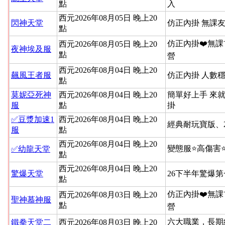
點
入
西元2026年08月05日 晚上20
閃神天堂
仿正內掛 無課友
點
仿正內掛❤️無課
西元2026年08月05日 晚上20
夜神埃及服
點
營
西元2026年08月04日 晚上20
飆風王者服
仿正內掛 人數穩
點
莫妮亞死神
西元2026年08月04日 晚上20
簡單好上手 來就
服
點
掛
✅豆漿加速1
西元2026年08月04日 晚上20
經典耐玩寶版、
服
點
西元2026年08月04日 晚上20
變態服⭐高傷害
✅幼龍天堂
點
西元2026年08月04日 晚上20
驚爆天堂
26下半年驚爆
點
仿正內掛❤️無課
西元2026年08月03日 晚上20
聖神慕神服
點
營
六大職業，長期
鐵拳天堂二
西元2026年08月03日 晚上20