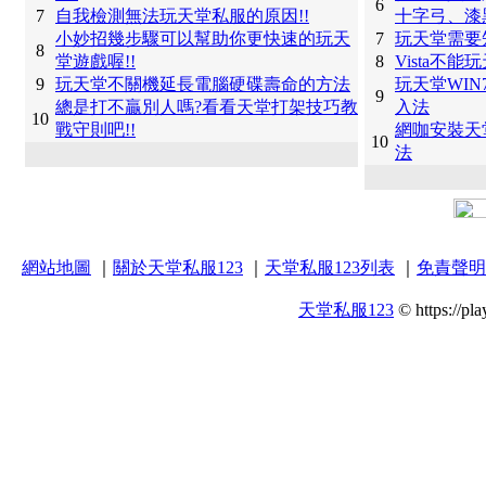
6
7
自我檢測無法玩天堂私服的原因!!
十字弓、漆
小妙招幾步驟可以幫助你更快速的玩天
7
玩天堂需要
8
堂遊戲喔!!
8
Vista不
9
玩天堂不關機延長電腦硬碟壽命的方法
玩天堂WI
9
總是打不贏別人嗎?看看天堂打架技巧教
入法
10
戰守則吧!!
網咖安裝天
10
法
網站地圖
｜
關於天堂私服123
｜
天堂私服123列表
｜
免責聲明
天堂私服123
© https://pla