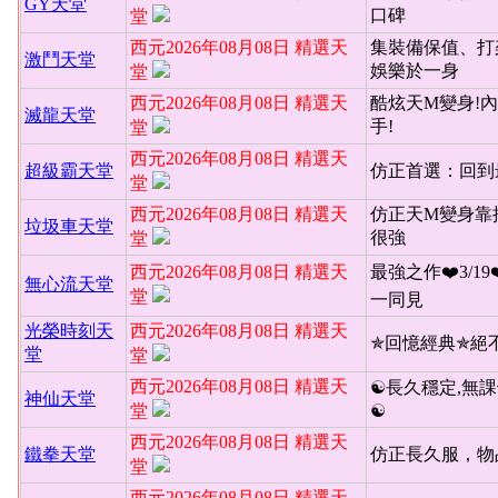
GY天堂
口碑
堂
西元2026年08月08日 精選天
集裝備保值、打
激鬥天堂
娛樂於一身
堂
西元2026年08月08日 精選天
酷炫天M變身!內
滅龍天堂
手!
堂
西元2026年08月08日 精選天
超級霸天堂
仿正首選：回到
堂
西元2026年08月08日 精選天
仿正天M變身靠
垃圾車天堂
很強
堂
西元2026年08月08日 精選天
最強之作❤️3/19
無心流天堂
堂
一同見
光榮時刻天
西元2026年08月08日 精選天
✯回憶經典✯絕
堂
堂
西元2026年08月08日 精選天
☯長久穩定,無課
神仙天堂
堂
☯
西元2026年08月08日 精選天
鐵拳天堂
仿正長久服，物
堂
西元2026年08月08日 精選天