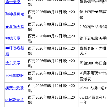
飆高傷害⭐變態
勇士天堂
點
仿正內掛❤️無課
西元2026年08月11日 晚上20
聖神霸勇服
點
營
西元2026年08月12日 晚上20
★夏眠天堂
2.70內掛 品牌
點
西元2026年08月12日 晚上20
福德天堂
彷正五職業★手
點
❤️呼嚕嚕新
西元2026年08月12日 晚上20
寶版爽服・內掛
點
必玩！
服
西元2026年08月12日 晚上20
遺忘天堂
周領500+每日
點
⚔️獨家耐玩✨十
西元2026年08月12日 晚上20
✨極鑫S2服
點
度爆表
西元2026年08月12日 晚上20
楓葉✨天堂
✅24H內掛✅送
點
西元2026年08月13日 晚上20
08/13✅百鬼夜
✅神說天堂
點
一年