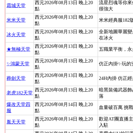
西元2026年08月13日 晚上20
流星烈魂等你來
霜城天堂
點
很強大
西元2026年08月13日 晚上20
米米天堂
米米經典服182
點
西元2026年08月13日 晚上20
全新地圖華麗變
冰火天堂
點
在冰火
西元2026年08月13日 晚上20
★無極天堂
五職業平衡，永
點
西元2026年08月13日 晚上20
✨鴻蒙天堂
仿正內掛✨玩的
點
西元2026年08月13日 晚上20
葬劍天堂
24H內掛 仿正
點
西元2026年08月13日 晚上20
暗黑裝備武器飾
老虎182天堂
點
落
爆改天堂四
西元2026年08月14日 晚上20
血量破百萬 挑
服
點
西元2026年08月14日 晚上20
歡迎AT團直播
胤天天堂
點
入駐