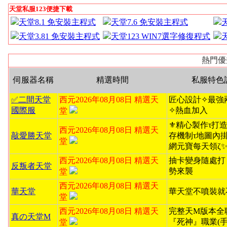
天堂私服123便捷下載
天堂8.1 免安裝主程式
天堂7.6 免安裝主程式
天堂3.81 免安裝主程式
天堂123 WIN7選字修復程式
熱門優
伺服器名稱
精選時間
私服特色
✅二間天堂
西元2026年08月08日 精選天
匠心設計✧最強
國際服
✧熱血加入
堂
⚜️精心製作τ打造無
西元2026年08月08日 精選天
敲愛勝天堂
存機制τ地圖內掛ζ
堂
網元寶每天領ζ
西元2026年08月08日 精選天
抽卡變身隨處打
反叛者天堂
勢來襲
堂
西元2026年08月08日 精選天
華天堂
華天堂不噴裝就
堂
西元2026年08月08日 精選天
完整天M版本全
真の天堂M
『死神』職業(手
堂