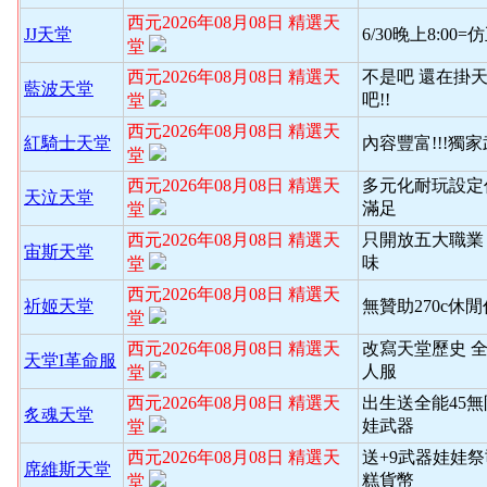
西元2026年08月08日 精選天
JJ天堂
6/30晚上8:00
堂
西元2026年08月08日 精選天
不是吧 還在掛天
藍波天堂
吧!!
堂
西元2026年08月08日 精選天
紅騎士天堂
內容豐富!!!獨
堂
西元2026年08月08日 精選天
多元化耐玩設定
天泣天堂
滿足
堂
西元2026年08月08日 精選天
只開放五大職業
宙斯天堂
味
堂
西元2026年08月08日 精選天
祈姬天堂
無贊助270c休
堂
西元2026年08月08日 精選天
改寫天堂歷史 
天堂I革命服
人服
堂
西元2026年08月08日 精選天
出生送全能45
炙魂天堂
娃武器
堂
西元2026年08月08日 精選天
送+9武器娃娃
席維斯天堂
糕貨幣
堂