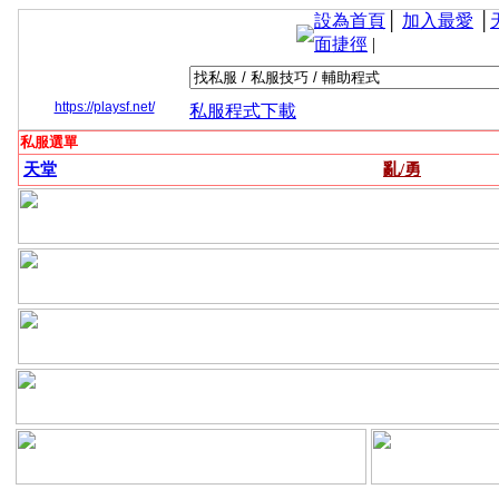
設為首頁
│
加入最愛
│
面捷徑
|
https://playsf.net/
私服程式下載
私服選單
天堂
亂/勇