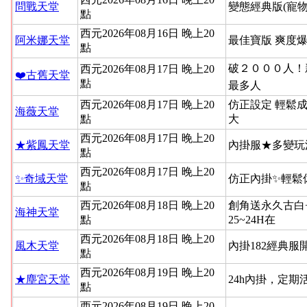
問戰天堂
變態經典版(寵物
點
西元2026年08月16日 晚上20
阿米娜天堂
最佳寶版 爽度
點
破２０００人！新
西元2026年08月17日 晚上20
❤️古舊天堂
點
最多人
西元2026年08月17日 晚上20
仿正設定 輕鬆
海薇天堂
點
大
西元2026年08月17日 晚上20
★紫鳳天堂
內掛服★多變玩
點
西元2026年08月17日 晚上20
✨奇域天堂
仿正內掛✨輕鬆
點
西元2026年08月18日 晚上20
創角送永久古白
海神天堂
點
25~24H在
西元2026年08月18日 晚上20
風木天堂
內掛182經典
點
西元2026年08月19日 晚上20
★塵宮天堂
24h內掛，定
點
西元2026年08月19日 晚上20