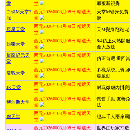
愛
顛覆新視覺
堂
白玦M天堂2
西元2026年08月08日 精選天
天堂M變身免費
服
掛
堂
西元2026年08月08日 精選天
辰星天堂
天M變身跑跑 
堂
西元2026年08月08日 精選天
6/4仿正火熱開服
雄獅天堂
金大放送
堂
屠龍紀元天
西元2026年08月08日 精選天
仿正首選 重回
堂
堂
西元2026年08月08日 精選天
多樣系統元寶回
鏖戰天堂
爆啟動
堂
西元2026年08月08日 精選天
JK天堂
耐玩微虐內掛寶
堂
西元2026年08月08日 精選天
懷舊手動.友善
赫涅斯天堂
法
堂
西元2026年08月08日 精選天
虐天堂
經典千人兩岸國
堂
西元2026年08月08日 精選天
世界由玩家打造