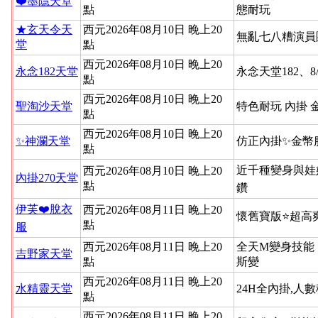
❤️墨隱天堂
點
態耐玩
★玄天令天
西元2026年08月10日 晚上20
無亂七八糟演員
堂
點
西元2026年08月10日 晚上20
永念182天堂
永念天堂182、8
點
西元2026年08月10日 晚上20
聖淘沙天堂
特色耐玩 內掛 
點
西元2026年08月10日 晚上20
✨神瀾天堂
仿正內掛✨金幣
點
近千種變身與娃
西元2026年08月10日 晚上20
內掛270天堂
點
鑽
伊芙❤️脫衣
西元2026年08月11日 晚上20
懷舊寶版⭐超高
點
服
西元2026年08月11日 晚上20
全天M變身技能
吉野家天堂
點
斯變
西元2026年08月11日 晚上20
水精靈天堂
24H全內掛,人
點
西元2026年08月11日 晚上20