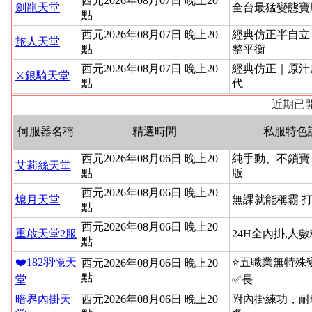
西元2026年08月07日 晚上20
劍龍天堂
全台最猛變態寶
點
西元2026年08月07日 晚上20
經典仿正半自立
旅人天堂
點
整平衡
西元2026年08月07日 晚上20
經典仿正｜原汁
⚔️銀騎天堂
點
代
近期已開
伺服器名稱
精選時間
私服特色
西元2026年08月06日 晚上20
純手動、不鎖寶
艾莉絲天堂
點
版
西元2026年08月06日 晚上20
熄月天堂
無課就能稱霸 
點
西元2026年08月06日 晚上20
重啟天堂2服
24H全內掛,人
點
❤️182羽憶天
⭐️五職業無特
西元2026年08月06日 晚上20
點
堂
✅長
暗界內掛天
西元2026年08月06日 晚上20
附內掛練功，耐