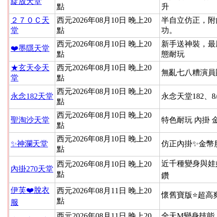
綻放天堂
點
升
２７０Ｃ天
西元2026年08月10日 晚上20
半自立仿正，附
堂
點
功。
西元2026年08月10日 晚上20
新手送神裝，最
❤️墨隱天堂
點
態耐玩
★玄天令天
西元2026年08月10日 晚上20
無亂七八糟演員
堂
點
西元2026年08月10日 晚上20
永念182天堂
永念天堂182、8
點
西元2026年08月10日 晚上20
聖淘沙天堂
特色耐玩 內掛 
點
西元2026年08月10日 晚上20
✨神瀾天堂
仿正內掛✨金幣
點
近千種變身與娃
西元2026年08月10日 晚上20
內掛270天堂
點
鑽
伊芙❤️脫衣
西元2026年08月11日 晚上20
懷舊寶版⭐超高
點
服
西元2026年08月11日 晚上20
全天M變身技能