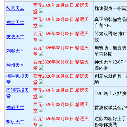
西元2026年08月08日 精選天
後宮天堂
極速變身一等真
堂
西元2026年08月08日 精選天
真正的裝備物品
神皇天堂
自創NPC
堂
西元2026年08月08日 精選天
简繁双语服 推
友战天堂
收
堂
西元2026年08月08日 精選天
無贊助，無賣裝
刺客天堂
單純休閒
堂
西元2026年08月08日 精選天
神州天堂12/0
神州天堂
圖內掛
堂
攜手戰役天
西元2026年08月08日 精選天
創意成就道具，
堂
驗
堂
回歸夢想天
西元2026年08月08日 精選天
4/26 晚上八
堂
堂
西元2026年08月08日 精選天
神威天堂
首波攻城獎金台
堂
西元2026年08月08日 精選天
遊戲內容好上手
鱉玩天堂
務等你挑戰
堂