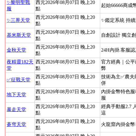
✨黎明聖戰
西元2026年08月07日 晚上20
起始66666商成
服
點
西元2026年08月07日 晚上20
✨三界天堂
✨鑑定系統 持
點
西元2026年08月07日 晚上20
基米斯天堂
自創設計 獨立
點
西元2026年08月07日 晚上20
金秋天堂
24H內掛.客服
點
夜精靈182天
西元2026年08月07日 晚上20
官方經典｜公平
堂
點
弊
西元2026年08月07日 晚上20
技術為主✅農夫
✅征戰天堂
點
併
西元2026年08月07日 晚上20
內掛金幣特色服
地下天堂
點
服
西元2026年08月07日 晚上20
經典手動服2.7 
暴走天堂
點
這
西元2026年08月07日 晚上20
蒼穹天堂
火龍窟內掛金幣
點