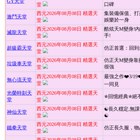
GY天堂
口碑
堂
西元2026年08月08日 精選天
集裝備保值、打
激鬥天堂
娛樂於一身
堂
西元2026年08月08日 精選天
酷炫天M變身!內
滅龍天堂
手!
堂
西元2026年08月08日 精選天
超級霸天堂
仿正首選：回到
堂
西元2026年08月08日 精選天
仿正天M變身靠
垃圾車天堂
很強
堂
西元2026年08月08日 精選天
最強之作❤️3/19
無心流天堂
堂
一同見
光榮時刻天
西元2026年08月08日 精選天
✯回憶經典✯絕
堂
堂
西元2026年08月08日 精選天
☯長久穩定,無課
神仙天堂
堂
☯
西元2026年08月08日 精選天
鐵拳天堂
仿正長久服，物
堂
西元2026年08月08日 精選天