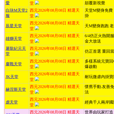
愛
顛覆新視覺
堂
白玦M天堂2
西元2026年08月08日 精選天
天堂M變身免費
服
掛
堂
西元2026年08月08日 精選天
辰星天堂
天M變身跑跑 
堂
西元2026年08月08日 精選天
6/4仿正火熱開服
雄獅天堂
金大放送
堂
屠龍紀元天
西元2026年08月08日 精選天
仿正首選 重回
堂
堂
西元2026年08月08日 精選天
多樣系統元寶回
鏖戰天堂
爆啟動
堂
西元2026年08月08日 精選天
JK天堂
耐玩微虐內掛寶
堂
西元2026年08月08日 精選天
懷舊手動.友善
赫涅斯天堂
法
堂
西元2026年08月08日 精選天
虐天堂
經典千人兩岸國
堂
西元2026年08月08日 精選天
世界由玩家打造