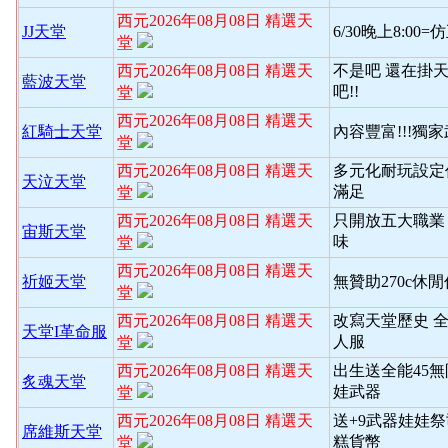
西元2026年08月08日 精選天
JJ天堂
6/30晚上8:00
堂
西元2026年08月08日 精選天
不是吧 還在掛天
藍波天堂
吧!!
堂
西元2026年08月08日 精選天
紅騎士天堂
內容豐富!!!獨
堂
西元2026年08月08日 精選天
多元化耐玩設定
天泣天堂
滿足
堂
西元2026年08月08日 精選天
只開放五大職業
宙斯天堂
味
堂
西元2026年08月08日 精選天
祈姬天堂
無贊助270c休
堂
西元2026年08月08日 精選天
改寫天堂歷史 
天堂I革命服
人服
堂
西元2026年08月08日 精選天
出生送全能45
炙魂天堂
娃武器
堂
西元2026年08月08日 精選天
送+9武器娃娃
席維斯天堂
糕貨幣
堂