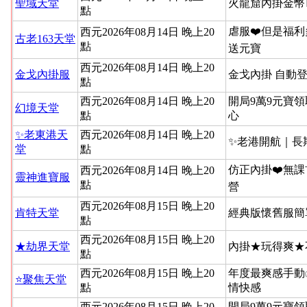
聖域天堂
火龍窟內掛金幣
點
虐服❤️但是福利
西元2026年08月14日 晚上20
古老163天堂
點
送元寶
西元2026年08月14日 晚上20
金戈內掛服
金戈內掛 自動
點
西元2026年08月14日 晚上20
開局9萬9元寶領
幻境天堂
點
心
✨老東港天
西元2026年08月14日 晚上20
✨老港開航｜長
堂
點
仿正內掛❤️無課
西元2026年08月14日 晚上20
靈神進寶服
點
營
西元2026年08月15日 晚上20
肯特天堂
經典版懷舊服簡
點
西元2026年08月15日 晚上20
★劫界天堂
內掛★玩得爽★
點
西元2026年08月15日 晚上20
年度最爽感手動
⭐聚焦天堂
點
情快感
西元2026年08月15日 晚上20
開局9萬9元寶領