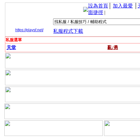
設為首頁
│
加入最愛
│
面捷徑
|
https://playsf.net/
私服程式下載
私服選單
天堂
亂/勇