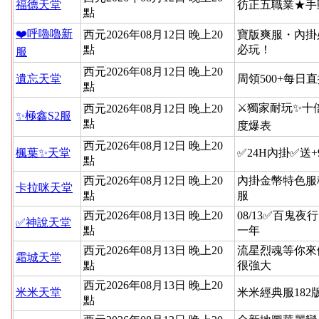
福德天堂
彷正五職業★手
點
❤️呼嚕嚕新
西元2026年08月12日 晚上20
寶版爽服・內掛
點
必玩！
服
西元2026年08月12日 晚上20
遺忘天堂
周領500+每日
點
⚔️獨家耐玩✨十
西元2026年08月12日 晚上20
✨極鑫S2服
點
度爆表
西元2026年08月12日 晚上20
楓葉✨天堂
✅24H內掛✅送
點
西元2026年08月12日 晚上20
內掛金幣特色服
卡拉咪天堂
點
服
西元2026年08月13日 晚上20
08/13✅百鬼夜
✅神說天堂
點
一年
西元2026年08月13日 晚上20
流星烈魂等你來
霜城天堂
點
很強大
西元2026年08月13日 晚上20
米米天堂
米米經典服182
點