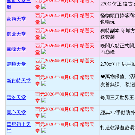
盛世天堂三
西元2026年08月08日 精選天
270C 仿正 復古
服
堂
西元2026年08月08日 精選天
怪物頭目掉落商
豪爽天堂
也暢玩
堂
西元2026年08月08日 精選天
獨特副本 守城
御鼎天堂
送套裝
堂
西元2026年08月08日 精選天
晚間八點正式開
巔峰天堂
向巔峰
堂
西元2026年08月08日 精選天
晨曦天堂
2.70c仿正 純手
堂
❤️萬物保值、
西元2026年08月08日 精選天
新肯特天堂
堂
友善無課、客服
西元2026年08月08日 精選天
雷洛天堂
每周三天世界王
堂
西元2026年08月08日 精選天
同心天堂
經典2.7手動防
堂
華燈初上天
西元2026年08月08日 精選天
打造乾淨遊戲環境
堂
堂