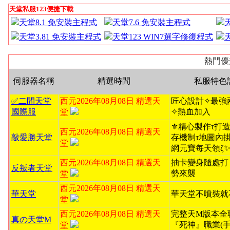
天堂私服123便捷下載
天堂8.1 免安裝主程式
天堂7.6 免安裝主程式
天堂3.81 免安裝主程式
天堂123 WIN7選字修復程式
熱門優
伺服器名稱
精選時間
私服特色
✅二間天堂
西元2026年08月08日 精選天
匠心設計✧最強
國際服
✧熱血加入
堂
⚜️精心製作τ打造無
西元2026年08月08日 精選天
敲愛勝天堂
存機制τ地圖內掛ζ
堂
網元寶每天領ζ
西元2026年08月08日 精選天
抽卡變身隨處打
反叛者天堂
勢來襲
堂
西元2026年08月08日 精選天
華天堂
華天堂不噴裝就
堂
西元2026年08月08日 精選天
完整天M版本全
真の天堂M
『死神』職業(手
堂