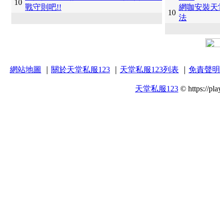
10
戰守則吧!!
網咖安裝天
10
法
網站地圖
｜
關於天堂私服123
｜
天堂私服123列表
｜
免責聲明
天堂私服123
© https://pla