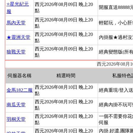
⭐星光紀元
西元2026年08月09日 晚上20
開服直送88888
點
服
西元2026年08月09日 晚上20
馬內天堂
輕鬆玩，小心肝
點
西元2026年08月09日 晚上20
★靈洲天堂
內掛服★過村沒
點
西元2026年08月09日 晚上20
狼戰天堂
經典變態版(所
點
西元2026年08
伺服器名稱
精選時間
私服特色
西元2026年08月10日 晚上20
金馬182二服
經典重現/登入送
點
西元2026年08月10日 晚上20
南瓜天堂
經典內掛不玩可
點
西元2026年08月10日 晚上20
一個不需要你花
羽桐天堂
點
伺服
西元2026年08月10日 晚上20
內掛.好濃.團隊