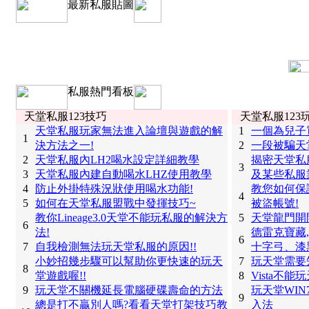
最新私服貼圖
私服熱門看板
天堂私服123技巧
天堂私服123
天堂私服玩家無法進入論壇與遊戲的解
1
一個為兒子
1
決方法之一!
2
一段被騙天
2
天堂私服內LH2喝水設定詳細教學
揭密天堂私
3
3
天堂私服內建自動喝水LHZ使用教學
及某些私服
4
防止外掛特殊況狀使用喝水功能!
教您如何保
4
5
如何在天堂私服盟戰中發揮技巧~
被盜帳號!
教你Lineage3.0天堂不能玩私服的解決方
5
天堂龍門開
6
法!
德雷克寶藏
6
7
自我檢測無法玩天堂私服的原因!!
十字弓、漆
小妙招幾步驟可以幫助你更快速的玩天
7
玩天堂需要
8
堂遊戲喔!!
8
Vista不
9
玩天堂不關機延長電腦硬碟壽命的方法
玩天堂WI
9
總是打不贏別人嗎?看看天堂打架技巧教
入法