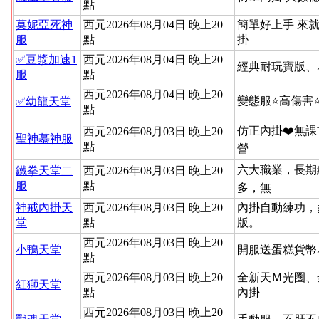
點
莫妮亞死神
西元2026年08月04日 晚上20
簡單好上手 來就
服
點
掛
✅豆漿加速1
西元2026年08月04日 晚上20
經典耐玩寶版、
服
點
西元2026年08月04日 晚上20
變態服⭐高傷害
✅幼龍天堂
點
仿正內掛❤️無課
西元2026年08月03日 晚上20
聖神慕神服
點
營
六大職業，長期
鐵拳天堂二
西元2026年08月03日 晚上20
服
點
多，無
神戒內掛天
西元2026年08月03日 晚上20
內掛自動練功，
堂
點
版。
西元2026年08月03日 晚上20
小鴨天堂
開服送蛋糕貨幣
點
西元2026年08月03日 晚上20
全新天Ｍ光圈、
紅獅天堂
點
內掛
西元2026年08月03日 晚上20