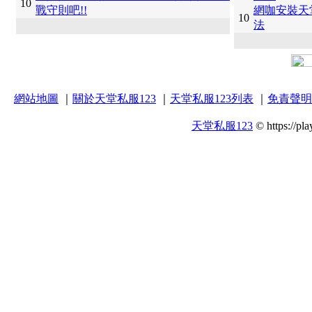
10
戰守則吧!!
網咖安裝天
10
法
網站地圖
｜
關於天堂私服123
｜
天堂私服123列表
｜
免責聲明
天堂私服123
© https://pla