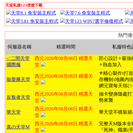
天堂私服123便捷下載
天堂8.1 免安裝主程式
天堂7.6 免安裝主程式
天堂3.81 免安裝主程式
天堂123 WIN7選字修復程式
熱門優
伺服器名稱
精選時間
私服特色
✅二間天堂
西元2026年08月08日 精選天
匠心設計✧最強
國際服
✧熱血加入
堂
⚜️精心製作τ打造無
西元2026年08月08日 精選天
敲愛勝天堂
存機制τ地圖內掛ζ
堂
網元寶每天領ζ
西元2026年08月08日 精選天
抽卡變身隨處打
反叛者天堂
勢來襲
堂
西元2026年08月08日 精選天
華天堂
華天堂不噴裝就
堂
西元2026年08月08日 精選天
完整天M版本全
真の天堂M
『死神』職業(手
堂