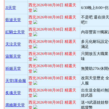
西元2026年08月08日 精選天
JJ天堂
6/30晚上8:00
堂
西元2026年08月08日 精選天
不是吧 還在掛天
藍波天堂
吧!!
堂
西元2026年08月08日 精選天
紅騎士天堂
內容豐富!!!獨
堂
西元2026年08月08日 精選天
多元化耐玩設定
天泣天堂
滿足
堂
西元2026年08月08日 精選天
只開放五大職業
宙斯天堂
味
堂
西元2026年08月08日 精選天
祈姬天堂
無贊助270c休
堂
西元2026年08月08日 精選天
改寫天堂歷史 
天堂I革命服
人服
堂
西元2026年08月08日 精選天
出生送全能45
炙魂天堂
娃武器
堂
西元2026年08月08日 精選天
送+9武器娃娃
席維斯天堂
糕貨幣
堂