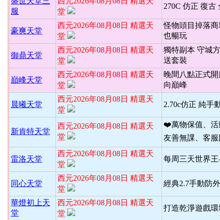
盛世天堂三
西元2026年08月08日 精選天
270C 仿正 復古
服
堂
西元2026年08月08日 精選天
怪物頭目掉落商
豪爽天堂
也暢玩
堂
西元2026年08月08日 精選天
獨特副本 守城
御鼎天堂
送套裝
堂
西元2026年08月08日 精選天
晚間八點正式開
巔峰天堂
向巔峰
堂
西元2026年08月08日 精選天
晨曦天堂
2.70c仿正 純手
堂
❤️萬物保值、
西元2026年08月08日 精選天
新肯特天堂
堂
友善無課、客服
西元2026年08月08日 精選天
雷洛天堂
每周三天世界王
堂
西元2026年08月08日 精選天
同心天堂
經典2.7手動防
堂
華燈初上天
西元2026年08月08日 精選天
打造乾淨遊戲環境
堂
堂