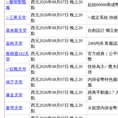
✨黎明聖戰
西元2026年08月07日 晚上20
起始66666商成
服
點
西元2026年08月07日 晚上20
✨三界天堂
✨鑑定系統 持
點
西元2026年08月07日 晚上20
基米斯天堂
自創設計 獨立
點
西元2026年08月07日 晚上20
金秋天堂
24H內掛.客服
點
夜精靈182天
西元2026年08月07日 晚上20
官方經典｜公平
堂
點
弊
西元2026年08月07日 晚上20
技術為主✅農夫
✅征戰天堂
點
併
西元2026年08月07日 晚上20
內掛金幣特色服
地下天堂
點
服
西元2026年08月07日 晚上20
經典手動服2.7 
暴走天堂
點
這
西元2026年08月07日 晚上20
蒼穹天堂
火龍窟內掛金幣
點