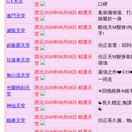
GY天堂
口碑
堂
西元2026年08月08日 精選天
集裝備保值、打
激鬥天堂
娛樂於一身
堂
西元2026年08月08日 精選天
酷炫天M變身!內
滅龍天堂
手!
堂
西元2026年08月08日 精選天
超級霸天堂
仿正首選：回到
堂
西元2026年08月08日 精選天
仿正天M變身靠
垃圾車天堂
很強
堂
西元2026年08月08日 精選天
最強之作❤️3/19
無心流天堂
堂
一同見
光榮時刻天
西元2026年08月08日 精選天
✯回憶經典✯絕
堂
堂
西元2026年08月08日 精選天
☯長久穩定,無課
神仙天堂
堂
☯
西元2026年08月08日 精選天
鐵拳天堂
仿正長久服，物
堂
西元2026年08月08日 精選天