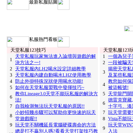
最新私服貼圖
私服熱門看板
天堂私服123技巧
天堂私服123
天堂私服玩家無法進入論壇與遊戲的解
1
一個為兒子
1
決方法之一!
2
一段被騙天
2
天堂私服內LH2喝水設定詳細教學
揭密天堂私
3
3
天堂私服內建自動喝水LHZ使用教學
及某些私服
4
防止外掛特殊況狀使用喝水功能!
教您如何保
4
5
如何在天堂私服盟戰中發揮技巧~
被盜帳號!
教你Lineage3.0天堂不能玩私服的解決方
5
天堂龍門開
6
法!
德雷克寶藏
6
7
自我檢測無法玩天堂私服的原因!!
十字弓、漆
小妙招幾步驟可以幫助你更快速的玩天
7
玩天堂需要
8
堂遊戲喔!!
8
Vista不
9
玩天堂不關機延長電腦硬碟壽命的方法
玩天堂WI
9
總是打不贏別人嗎?看看天堂打架技巧教
入法