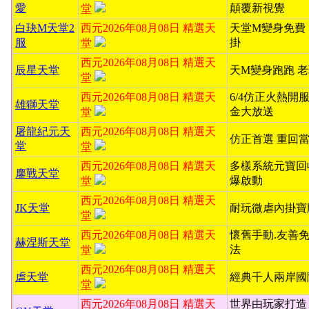
愛
顛覆新視覺
堂
白玦M天堂2
西元2026年08月08日 精選天
天堂M變身免費
服
掛
堂
西元2026年08月08日 精選天
辰星天堂
天M變身跑跑 
堂
西元2026年08月08日 精選天
6/4仿正火熱開服
雄獅天堂
金大放送
堂
屠龍紀元天
西元2026年08月08日 精選天
仿正首選 重回
堂
堂
西元2026年08月08日 精選天
多樣系統元寶回
鏖戰天堂
爆啟動
堂
西元2026年08月08日 精選天
JK天堂
耐玩微虐內掛寶
堂
西元2026年08月08日 精選天
懷舊手動.友善
赫涅斯天堂
法
堂
西元2026年08月08日 精選天
虐天堂
經典千人兩岸國
堂
西元2026年08月08日 精選天
世界由玩家打造