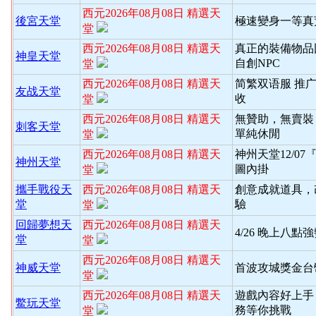
西元2026年08月08日 精選天
後宮天堂
極速變身一等真
堂
西元2026年08月08日 精選天
真正的裝備物品
神皇天堂
自創NPC
堂
西元2026年08月08日 精選天
简繁双语服 推
友战天堂
收
堂
西元2026年08月08日 精選天
無贊助，無賣裝
刺客天堂
單純休閒
堂
西元2026年08月08日 精選天
神州天堂12/0
神州天堂
圖內掛
堂
攜手戰役天
西元2026年08月08日 精選天
創意成就道具，
堂
驗
堂
回歸夢想天
西元2026年08月08日 精選天
4/26 晚上八
堂
堂
西元2026年08月08日 精選天
神威天堂
首波攻城獎金台
堂
西元2026年08月08日 精選天
遊戲內容好上手
鱉玩天堂
務等你挑戰
堂