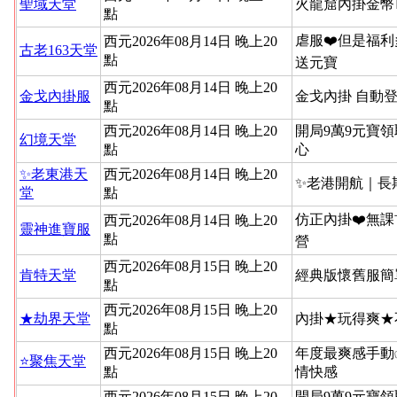
聖域天堂
火龍窟內掛金幣
點
虐服❤️但是福利
西元2026年08月14日 晚上20
古老163天堂
點
送元寶
西元2026年08月14日 晚上20
金戈內掛服
金戈內掛 自動
點
西元2026年08月14日 晚上20
開局9萬9元寶領
幻境天堂
點
心
✨老東港天
西元2026年08月14日 晚上20
✨老港開航｜長
堂
點
仿正內掛❤️無課
西元2026年08月14日 晚上20
靈神進寶服
點
營
西元2026年08月15日 晚上20
肯特天堂
經典版懷舊服簡
點
西元2026年08月15日 晚上20
★劫界天堂
內掛★玩得爽★
點
西元2026年08月15日 晚上20
年度最爽感手動
⭐聚焦天堂
點
情快感
西元2026年08月15日 晚上20
開局9萬9元寶領