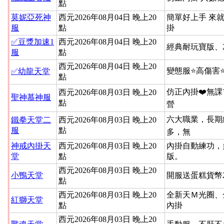
點
莫妮亞死神
西元2026年08月04日 晚上20
簡單好上手 來就
服
點
掛
✅豆漿加速1
西元2026年08月04日 晚上20
經典耐玩寶版、
服
點
西元2026年08月04日 晚上20
變態服⭐高傷害
✅幼龍天堂
點
仿正內掛❤️無課
西元2026年08月03日 晚上20
聖神慕神服
點
營
六大職業，長期
鐵拳天堂二
西元2026年08月03日 晚上20
服
點
多，無
神戒內掛天
西元2026年08月03日 晚上20
內掛自動練功，
堂
點
版。
西元2026年08月03日 晚上20
小鴨天堂
開服送蛋糕貨幣
點
西元2026年08月03日 晚上20
全新天Ｍ光圈、
紅獅天堂
點
內掛
西元2026年08月03日 晚上20