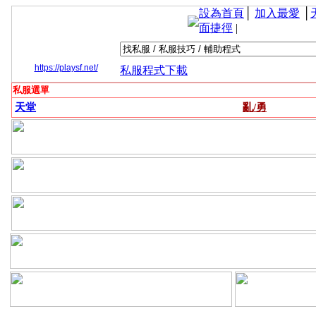
設為首頁
│
加入最愛
│
面捷徑
|
https://playsf.net/
私服程式下載
私服選單
天堂
亂/勇