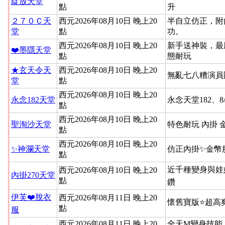
綻放天堂
點
升
２７０Ｃ天
西元2026年08月10日 晚上20
半自立仿正，附
堂
點
功。
西元2026年08月10日 晚上20
新手送神裝，最
❤️墨隱天堂
點
態耐玩
★玄天令天
西元2026年08月10日 晚上20
無亂七八糟演員
堂
點
西元2026年08月10日 晚上20
永念182天堂
永念天堂182、8
點
西元2026年08月10日 晚上20
聖淘沙天堂
特色耐玩 內掛 
點
西元2026年08月10日 晚上20
✨神瀾天堂
仿正內掛✨金幣
點
近千種變身與娃
西元2026年08月10日 晚上20
內掛270天堂
點
鑽
伊芙❤️脫衣
西元2026年08月11日 晚上20
懷舊寶版⭐超高
點
服
西元2026年08月11日 晚上20
全天M變身技能