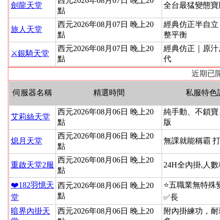
西元2026年08月07日 晚上20
劍龍天堂
全台最猛變態寶
點
西元2026年08月07日 晚上20
經典仿正半自立
旅人天堂
點
整平衡
西元2026年08月07日 晚上20
經典仿正｜原汁
⚔️銀騎天堂
點
代
近期已開
伺服器名稱
精選時間
私服特色
西元2026年08月06日 晚上20
純手動、不鎖寶
艾莉絲天堂
點
版
西元2026年08月06日 晚上20
熄月天堂
無課就能稱霸 
點
西元2026年08月06日 晚上20
重啟天堂2服
24H全內掛,人
點
❤️182羽憶天
⭐️五職業無特
西元2026年08月06日 晚上20
點
堂
✅長
暗界內掛天
西元2026年08月06日 晚上20
附內掛練功，耐