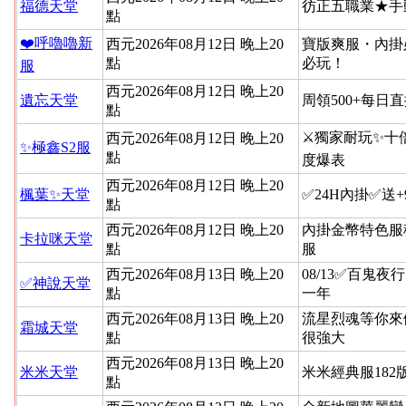
福德天堂
彷正五職業★手
點
❤️呼嚕嚕新
西元2026年08月12日 晚上20
寶版爽服・內掛
點
必玩！
服
西元2026年08月12日 晚上20
遺忘天堂
周領500+每日
點
⚔️獨家耐玩✨十
西元2026年08月12日 晚上20
✨極鑫S2服
點
度爆表
西元2026年08月12日 晚上20
楓葉✨天堂
✅24H內掛✅送
點
西元2026年08月12日 晚上20
內掛金幣特色服
卡拉咪天堂
點
服
西元2026年08月13日 晚上20
08/13✅百鬼夜
✅神說天堂
點
一年
西元2026年08月13日 晚上20
流星烈魂等你來
霜城天堂
點
很強大
西元2026年08月13日 晚上20
米米天堂
米米經典服182
點