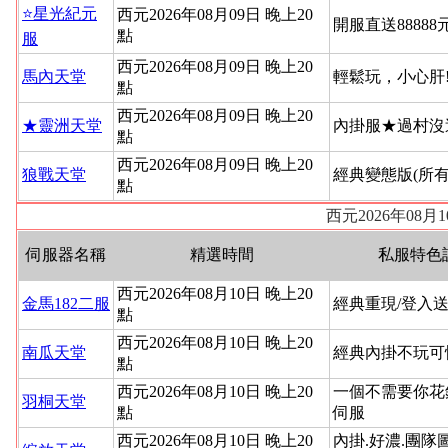
⭐星光紀元
西元2026年08月09日 晚上20
開服直送88888
點
服
西元2026年08月09日 晚上20
馬內天堂
輕鬆玩，小心肝
點
西元2026年08月09日 晚上20
★靈洲天堂
內掛服★過村沒
點
西元2026年08月09日 晚上20
狼戰天堂
經典變態版(所
點
西元2026年08
伺服器名稱
精選時間
私服特色
西元2026年08月10日 晚上20
金馬182二服
經典重現/登入送
點
西元2026年08月10日 晚上20
南瓜天堂
經典內掛不玩可
點
西元2026年08月10日 晚上20
一個不需要你花
羽桐天堂
點
伺服
西元2026年08月10日 晚上20
內掛.好濃.團隊