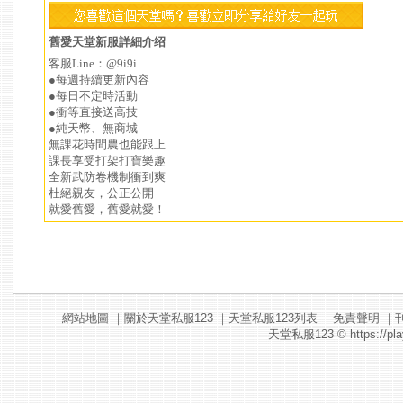
舊愛天堂新服詳細介绍
客服Line：@9i9i
●每週持續更新內容
●每日不定時活動
●衝等直接送高技
●純天幣、無商城
無課花時間農也能跟上
課長享受打架打寶樂趣
全新武防卷機制衝到爽
杜絕親友，公正公開
就愛舊愛，舊愛就愛！
網站地圖
｜
關於天堂私服123
｜
天堂私服123列表
｜
免責聲明
｜
天堂私服123
© https://pla