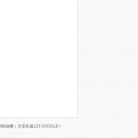
3粉絲團
｜
天堂私服123 GOOGLE+