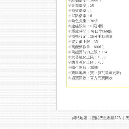
⚛️經驗倍率：5000倍
⚛️金錢倍率：50
⚛️掉寶倍率：1
⚛️武防倍率：8
⚛️角色負重：30倍
⚛️連線限制：IP限3開
⚛️重啟時間： 每日早晚6點
⚛️掛機設定：部分手動地圖
⚛️能力值上限：35
⚛️萬能藥數量：600瓶
⚛️萬能藥能力上限：254
⚛️武器強化上限：+500
⚛️防具強化上限：+50
⚛️轉生開放：30轉
⚛️寶區地圖：寶1~寶5(陸續更新)
⚛️虛寶回收：官方元寶回收
網站地圖
｜
關於天堂私服123
｜
天