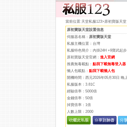
當前位置:
天堂私服123
>原初寶版天堂
原初寶版天堂設置信息
伺服器名稱：
原初寶版天堂
私服主機位置：台灣
私服特色簡介：內掛24H +9寶武起步
原初寶版天堂官網：
進入官網
推薦無毒載點：
點我下載無毒登入器
懶人包載點：
點我下載懶人包
開機時間：西元2026年05月30日 晚
私服版本：3.81C
經驗倍率：5000倍
金錢倍率：50倍
掉寶倍率：1倍
人數上限：2000