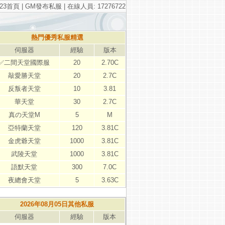
23首頁
|
GM發布私服
| 在線人員: 17276722
熱門優秀私服精選
伺服器
經驗
版本
✅二間天堂國際服
20
2.70C
敲愛勝天堂
20
2.7C
反叛者天堂
10
3.81
華天堂
30
2.7C
真の天堂M
5
M
亞特蘭天堂
120
3.81C
金虎爺天堂
1000
3.81C
武陵天堂
1000
3.81C
語默天堂
300
7.0C
夜總會天堂
5
3.63C
2026年08月05日其他私服
伺服器
經驗
版本