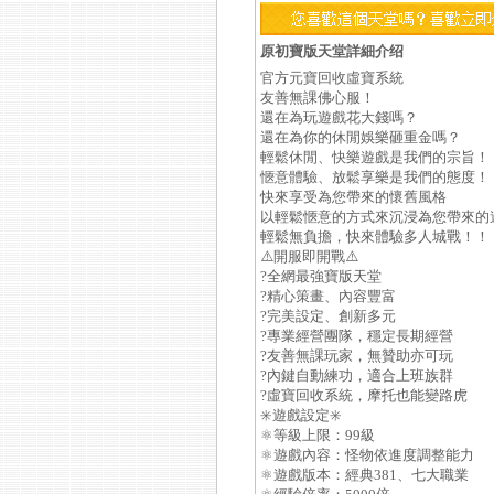
原初寶版天堂詳細介绍
官方元寶回收虛寶系統
友善無課佛心服！
還在為玩遊戲花大錢嗎？
還在為你的休閒娛樂砸重金嗎？
輕鬆休閒、快樂遊戲是我們的宗旨！
愜意體驗、放鬆享樂是我們的態度！
快來享受為您帶來的懷舊風格
以輕鬆愜意的方式來沉浸為您帶來的
輕鬆無負擔，快來體驗多人城戰！！
⚠️開服即開戰⚠️
?全網最強寶版天堂
?精心策畫、內容豐富
?完美設定、創新多元
?專業經營團隊，穩定長期經營
?友善無課玩家，無贊助亦可玩
?內鍵自動練功，適合上班族群
?虛寶回收系統，摩托也能變路虎
✳️遊戲設定✳️
⚛️等級上限：99級
⚛️遊戲內容：怪物依進度調整能力
⚛️遊戲版本：經典381、七大職業