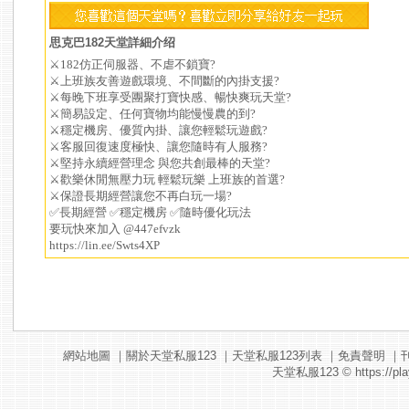
思克巴182天堂詳細介绍
⚔️182仿正伺服器、不虐不鎖寶?
⚔️上班族友善遊戲環境、不間斷的內掛支援?
⚔️每晚下班享受團聚打寶快感、暢快爽玩天堂?
⚔️簡易設定、任何寶物均能慢慢農的到?
⚔️穩定機房、優質內掛、讓您輕鬆玩遊戲?
⚔️客服回復速度極快、讓您隨時有人服務?
⚔️堅持永續經營理念 與您共創最棒的天堂?
⚔️歡樂休閒無壓力玩 輕鬆玩樂 上班族的首選?
⚔️保證長期經營讓您不再白玩一場?
✅長期經營 ✅穩定機房 ✅隨時優化玩法
要玩快來加入 @447efvzk
https://lin.ee/Swts4XP
網站地圖
｜
關於天堂私服123
｜
天堂私服123列表
｜
免責聲明
｜
天堂私服123
© https://pla