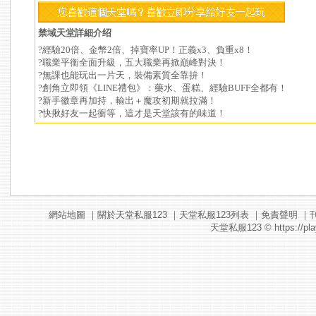
禁域天堂詳細介绍
?經驗20倍、金幣2倍、掉寶率UP！正義x3、負重x8！
?職業平衡全面升級，五大職業再掀巔峰對決！
?無課也能玩出一片天，裝備素質全靠拚！
?創角立即領《LINE禮包》：藥水、蛋糕、經驗BUFF全都有！
?新手徽章再加持，輸出＋魔攻初期就拉滿！
?快揪好友一起衝等，這才是天堂該有的味道！
網站地圖
｜
關於天堂私服123
｜
天堂私服123列表
｜
免責聲明
｜
天堂私服123
© https://pla