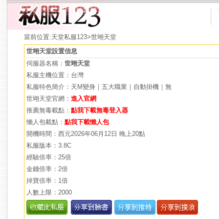
當前位置:
天堂私服123
>世翊天堂
世翊天堂設置信息
伺服器名稱：
世翊天堂
私服主機位置：台灣
私服特色簡介：天M變身｜五大職業｜自動掛機｜無
世翊天堂官網：
進入官網
推薦無毒載點：
點我下載無毒登入器
懶人包載點：
點我下載懶人包
開機時間：西元2026年06月12日 晚上20點
私服版本：3.8C
經驗倍率：25倍
金錢倍率：2倍
掉寶倍率：1倍
人數上限：2000