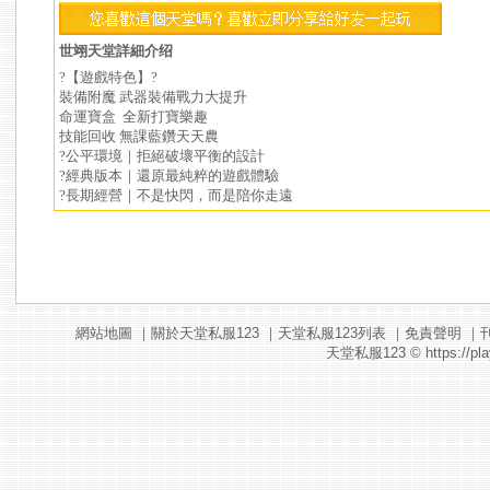
世翊天堂詳細介绍
?【遊戲特色】?
裝備附魔 武器裝備戰力大提升
命運寶盒 全新打寶樂趣
技能回收 無課藍鑽天天農
?公平環境｜拒絕破壞平衡的設計
?經典版本｜還原最純粹的遊戲體驗
?長期經營｜不是快閃，而是陪你走遠
網站地圖
｜
關於天堂私服123
｜
天堂私服123列表
｜
免責聲明
｜
天堂私服123
© https://pla