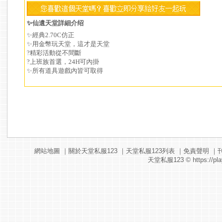
✨仙遺天堂詳細介绍
✨經典2.70C仿正
✨用金幣玩天堂，這才是天堂
?精彩活動從不間斷
?上班族首選，24H可內掛
✨所有道具遊戲內皆可取得
網站地圖
｜
關於天堂私服123
｜
天堂私服123列表
｜
免責聲明
｜
天堂私服123
© https://pla