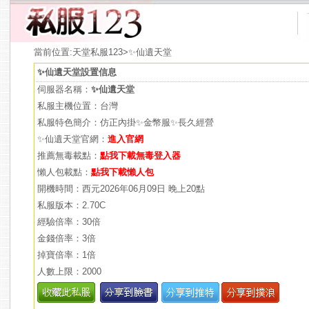
當前位置:
天堂私服123
>✨仙遺天堂
✨仙遺天堂設置信息
伺服器名稱：
✨仙遺天堂
私服主機位置：台灣
私服特色簡介：仿正內掛✨金幣服✨長久經營
✨仙遺天堂官網：
進入官網
推薦無毒載點：
點我下載無毒登入器
懶人包載點：
點我下載懶人包
開機時間：西元2026年06月09日 晚上20點
私服版本：2.70C
經驗倍率：30倍
金錢倍率：3倍
掉寶倍率：1倍
人數上限：2000