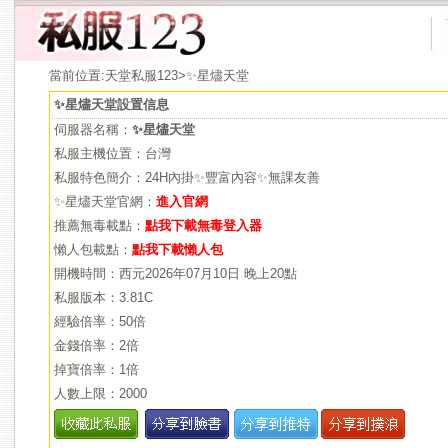
當前位置:
天堂私服123
>✨星燼天堂
✨星燼天堂設置信息
伺服器名稱：
✨星燼天堂
私服主機位置：台灣
私服特色簡介：24H內掛✨豐富內容✨無課友善
✨星燼天堂官網：
進入官網
推薦無毒載點：
點我下載無毒登入器
懶人包載點：
點我下載懶人包
開機時間：西元2026年07月10日 晚上20點
私服版本：3.81C
經驗倍率：50倍
金錢倍率：2倍
掉寶倍率：1倍
人數上限：2000