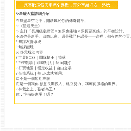
✨星燼天堂詳細介绍
在無盡星空之中，開啟屬於你的傳奇篇章。
✨《星燼天堂》
✨ 主打「長期穩定經營 × 無課也能強 × 課長更爽感」的平衡設計。
不論你是新手、回鍋玩家、還是戰鬥狂課長——這裡，都有你的位置
? 無課友善系統
? 無課能玩
⚔️ 多元玩法內容
? 世界BOSS｜團隊搶王｜掉落
? PVP戰場｜即時對抗｜熱血開打
? 打寶地圖｜穩定收益｜自由交易
? 任務系統｜每日/成就/挑戰
這不是一個短期爽服——
而是一個讓你 願意長期投入、建立勢力、稱霸伺服器的世界。
? 神裁之上，強者為王！
你，準備好進場了嗎？