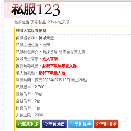
當前位置:
天堂私服123
>神域天堂
神域天堂設置信息
伺服器名稱：
神域天堂
私服主機位置：台灣
私服特色簡介：無課首選 裝備全靠實力拼
神域天堂官網：
進入官網
推薦無毒載點：
點我下載無毒登入器
懶人包載點：
點我下載懶人包
開機時間：西元2026年07月12日 晚上20點
私服版本：2.70C
經驗倍率：30倍
金錢倍率：2倍
掉寶倍率：1倍
人數上限：2000