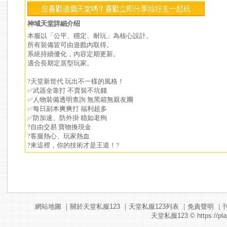
神域天堂詳細介绍
本服以「公平、穩定、耐玩」為核心設計。
所有裝備皆可由遊戲內取得。
系統持續優化，內容定期更新。
適合長期定居型玩家。
?天堂新世代 玩出不一樣的風格！
✅武器全靠打 不賣裝不坑錢
✅人物裝備透明查詢 無黑箱無親友團
✅每日副本爽爽打 福利超多
✅防加速、防外掛 稳如老狗
?自由交易 寶物換現金
?客服熱心、玩家熱血
?來這裡，你的技術才是王道！?
網站地圖
｜
關於天堂私服123
｜
天堂私服123列表
｜
免責聲明
｜
天堂私服123
© https://pla