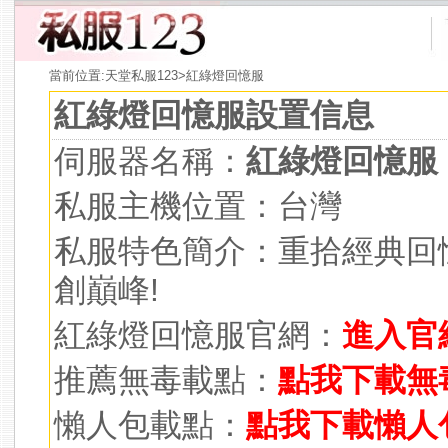
當前位置:
天堂私服123
>紅綠燈回憶服
紅綠燈回憶服設置信息
伺服器名稱：
紅綠燈回憶服
私服主機位置：台灣
私服特色簡介：重拾經典回憶
創巔峰!
紅綠燈回憶服官網：
進入官
推薦無毒載點：
點我下載無
懶人包載點：
點我下載懶人