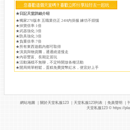
★日記天堂詳細介绍
★獨家270版本 五職業仿正 24H內掛服 練功不煩惱
★掉寶倍率:1倍
★武器強化:3倍
★防具強化:3倍
★負重倍率:7倍
★所有東西遊戲內都可取得
★演員與物資團，通通繞道慢走
★內容豐富、長期定居玩
★活動滿檔不無聊，不定時開放各種活動
★開局簡單輕鬆，蛋糕免費貨幣紅水，便宜好上手
網站地圖
｜
關於天堂私服123
｜
天堂私服123列表
｜
免責聲明
｜
天堂私服123
© https://pla