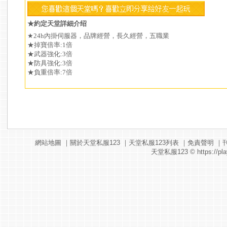
★約定天堂詳細介绍
★24h內掛伺服器，品牌經營，長久經營，五職業
★掉寶倍率:1倍
★武器強化:3倍
★防具強化:3倍
★負重倍率:7倍
網站地圖
｜
關於天堂私服123
｜
天堂私服123列表
｜
免責聲明
｜
天堂私服123
© https://pla