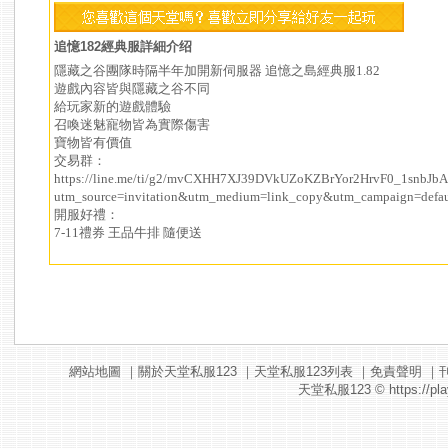
追憶182經典服詳細介绍
隱藏之谷團隊時隔半年加開新伺服器 追憶之島經典服1.82
遊戲內容皆與隱藏之谷不同
給玩家新的遊戲體驗
召喚迷魅寵物皆為實際傷害
寶物皆有價值
交易群：
https://line.me/ti/g2/mvCXHH7XJ39DVkUZoKZBrYor2HrvF0_1snbJbA
utm_source=invitation&utm_medium=link_copy&utm_campaign=defau
開服好禮：
7-11禮券 王品牛排 隨便送
網站地圖
｜
關於天堂私服123
｜
天堂私服123列表
｜
免責聲明
｜
天堂私服123
© https://pla