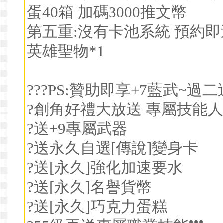
蛋40箱 加碼3000推文幣
第五重:沒有卡池系統 預約即
英雄聖物*1
???PS:贊助即享+7藍武~過二
?創角好禮大放送 專屬技能人
?送+9專屬武器
?送永久自選[傳說]變身卡
?送[永久]強化加速要水
?送[永久]名譽貨幣
?送[永久]巧克力蛋糕