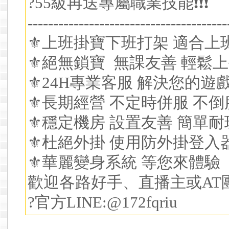
?55級再送專屬職業技能❗❗❗
---------------------------------------
⚜上班掛寶下班打架 適合上
⚜絕無鎖寶 無課友善 輕鬆
⚜24H專業客服 解決您的遊
⚜長期經營 不定時併服 不倒
⚜穩定機房 設置友善 簡單耐
⚜杜絕外掛 使用防外掛登入
⚜華麗變身系統 等您來體驗
歡迎各路好手、直播主或AT
?官方LINE:@172fqriu