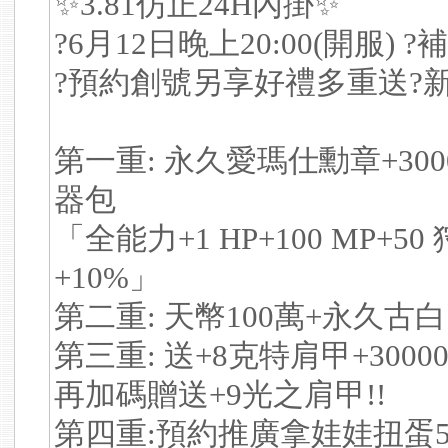
✨3.81仿正24H內掛✨
?6月12日晚上20:00(開服)
?預約創號另享好禮多重送?
第一重: 永久愛瑪仕勳章+30
器包
「全能力+1 HP+100 MP+5
+10%」
第二重: 天幣100萬+永久古白
第三重: 送+8克特肩甲+3000
再加碼贈送+9光之肩甲!!
第四重:預約推廣拿娃娃扭蛋