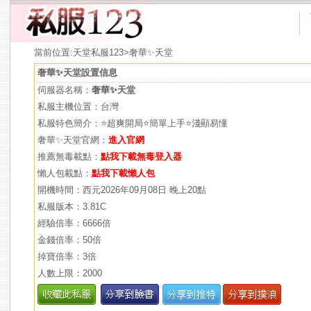
當前位置:
天堂私服123
>奢華✨天堂
奢華✨天堂設置信息
伺服器名稱：
奢華✨天堂
私服主機位置：台灣
私服特色簡介：⭐超爽開局⭐簡單上手⭐淺顯易懂
奢華✨天堂官網：
進入官網
推薦無毒載點：
點我下載無毒登入器
懶人包載點：
點我下載懶人包
開機時間：西元2026年09月08日 晚上20點
私服版本：3.81C
經驗倍率：6666倍
金錢倍率：50倍
掉寶倍率：3倍
人數上限：2000