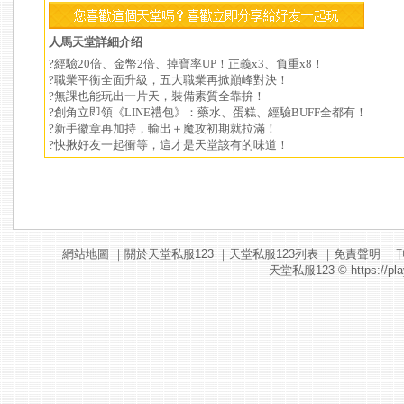
人馬天堂詳細介绍
?經驗20倍、金幣2倍、掉寶率UP！正義x3、負重x8！
?職業平衡全面升級，五大職業再掀巔峰對決！
?無課也能玩出一片天，裝備素質全靠拚！
?創角立即領《LINE禮包》：藥水、蛋糕、經驗BUFF全都有！
?新手徽章再加持，輸出＋魔攻初期就拉滿！
?快揪好友一起衝等，這才是天堂該有的味道！
網站地圖
｜
關於天堂私服123
｜
天堂私服123列表
｜
免責聲明
｜
天堂私服123
© https://pla