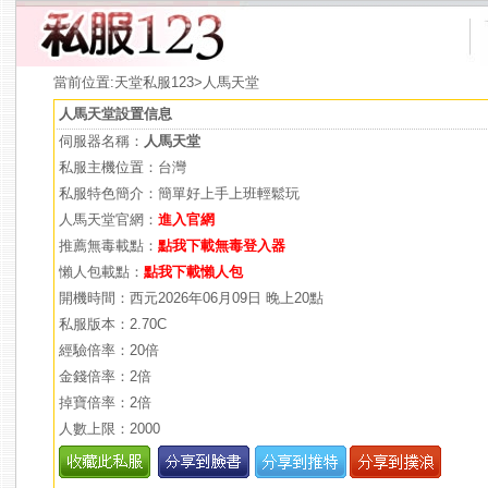
當前位置:
天堂私服123
>人馬天堂
人馬天堂設置信息
伺服器名稱：
人馬天堂
私服主機位置：台灣
私服特色簡介：簡單好上手上班輕鬆玩
人馬天堂官網：
進入官網
推薦無毒載點：
點我下載無毒登入器
懶人包載點：
點我下載懶人包
開機時間：西元2026年06月09日 晚上20點
私服版本：2.70C
經驗倍率：20倍
金錢倍率：2倍
掉寶倍率：2倍
人數上限：2000