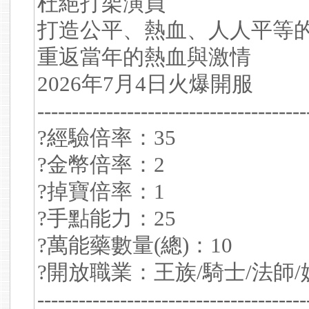
杜絕打架演員
打造公平、熱血、人人平等
重返當年的熱血與激情
2026年7月4日火爆開服
---------------------------------------
?經驗倍率：35
?金幣倍率：2
?掉寶倍率：1
?手點能力：25
?萬能藥數量(總)：10
?開放職業：王族/騎士/法師/
---------------------------------------