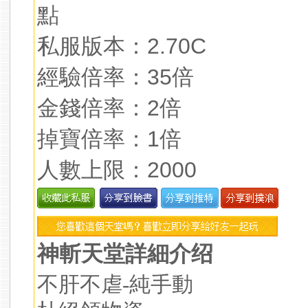
點
私服版本：2.70C
經驗倍率：35倍
金錢倍率：2倍
掉寶倍率：1倍
人數上限：2000
神斬天堂詳細介绍
不肝不虐-純手動