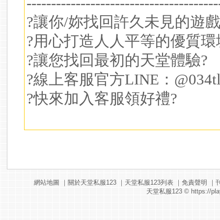
---------------------------------------
?讓你/妳找回許久未見的遊戲
?用心打造人人平等的優質環
?讓您找回最初的天堂體驗?
?線上客服官方LINE：@034tlj
?快來加入客服領好禮?
網站地圖
｜
關於天堂私服123
｜
天堂私服123列表
｜
免責聲明
｜
天堂私服123
© https://pla