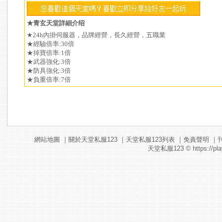
★青玄天堂詳細介绍
★24h內掛伺服器，品牌經營，長久經營，五職業
★經驗倍率:30倍
★掉寶倍率:1倍
★武器強化:3倍
★防具強化:3倍
★負重倍率:7倍
網站地圖
｜
關於天堂私服123
｜
天堂私服123列表
｜
免責聲明
｜
天堂私服123
© https://pla