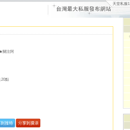
天堂私服1
★關注阿
上20點