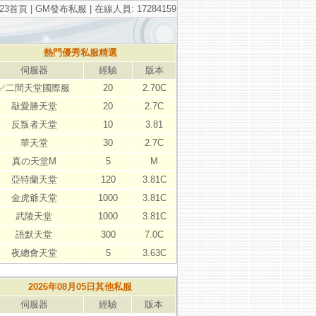
23首頁
|
GM發布私服
| 在線人員: 17284159
熱門優秀私服精選
伺服器
經驗
版本
✅二間天堂國際服
20
2.70C
敲愛勝天堂
20
2.7C
反叛者天堂
10
3.81
華天堂
30
2.7C
真の天堂M
5
M
亞特蘭天堂
120
3.81C
金虎爺天堂
1000
3.81C
武陵天堂
1000
3.81C
語默天堂
300
7.0C
夜總會天堂
5
3.63C
2026年08月05日其他私服
伺服器
經驗
版本