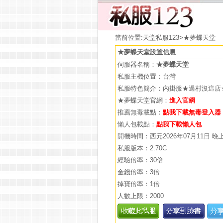
當前位置:
天堂私服123
>★夢蝶天堂
★夢蝶天堂設置信息
伺服器名稱：
★夢蝶天堂
私服主機位置：台灣
私服特色簡介：內掛服★過村沒這店
★夢蝶天堂官網：
進入官網
推薦無毒載點：
點我下載無毒登入器
懶人包載點：
點我下載懶人包
開機時間：西元2026年07月11日 晚
私服版本：2.70C
經驗倍率：30倍
金錢倍率：3倍
掉寶倍率：1倍
人數上限：2000