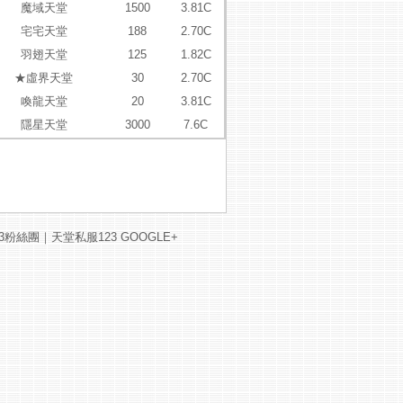
魔域天堂
1500
3.81C
宅宅天堂
188
2.70C
羽翅天堂
125
1.82C
★虛界天堂
30
2.70C
喚龍天堂
20
3.81C
隱星天堂
3000
7.6C
3粉絲團
｜
天堂私服123 GOOGLE+