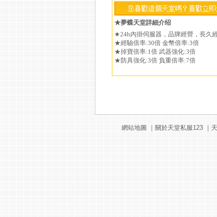
★夢蝶天堂詳細介绍
★24h內掛伺服器，品牌經營，長久
★經驗倍率:30倍 金幣倍率:3倍
★掉寶倍率:1倍 武器強化:3倍
★防具強化:3倍 負重倍率:7倍
網站地圖
｜
關於天堂私服123
｜
天