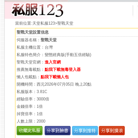
當前位置:
天堂私服123
>聖戰天堂
聖戰天堂設置信息
伺服器名稱：
聖戰天堂
私服主機位置：台灣
私服特色簡介：變態經典版(手動五倍經驗)
聖戰天堂官網：
進入官網
推薦無毒載點：
點我下載無毒登入器
懶人包載點：
點我下載懶人包
開機時間：西元2026年07月05日 晚上20點
私服版本：3.81C
經驗倍率：3000倍
金錢倍率：1倍
掉寶倍率：1倍
人數上限：2000