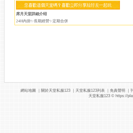
席月天堂詳細介绍
24H內掛✨長期經營✨定期合併
網站地圖
｜
關於天堂私服123
｜
天堂私服123列表
｜
免責聲明
｜
天堂私服123
© https://pla