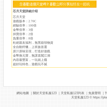
芯月天堂詳細介绍
芯月天堂
遊戲版本：2.70C
經驗倍率：100倍
金幣倍率：3倍
掉寶倍率：2倍
負重倍率：8倍
杜絕親友福利，無黑箱領物資
全自動狩獵，上班族首選
原汁原味呈現，打造好遊戲
金幣換元寶，無課直闖江湖
內容最豐富，一玩就上癮
超好玩特色，遊戲玩不膩
網站地圖
｜
關於天堂私服123
｜
天堂私服123列表
｜
免責聲明
｜
天堂私服123
© https://pla