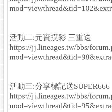
mod=viewthread&tid=102&ext
活動二:元寶摸彩 三重送
https://jj.lineages.tw/bbs/forum
mod=viewthread&tid=98&extr
活動三:分享標記送SUPER666
https://jj.lineages.tw/bbs/forum
mod=viewthread&tid=95&extr