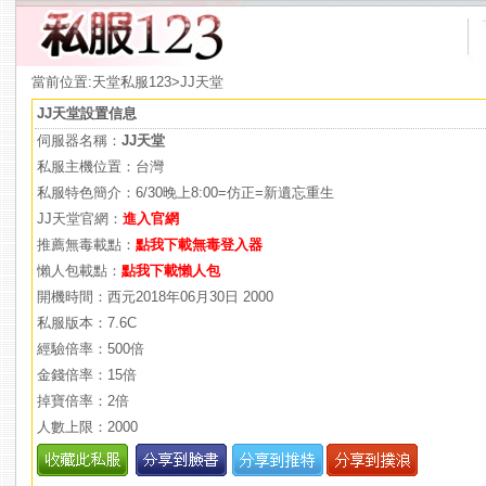
當前位置:
天堂私服123
>JJ天堂
JJ天堂設置信息
伺服器名稱：
JJ天堂
私服主機位置：台灣
私服特色簡介：6/30晚上8:00=仿正=新遺忘重生
JJ天堂官網：
進入官網
推薦無毒載點：
點我下載無毒登入器
懶人包載點：
點我下載懶人包
開機時間：西元2018年06月30日 2000
私服版本：7.6C
經驗倍率：500倍
金錢倍率：15倍
掉寶倍率：2倍
人數上限：2000