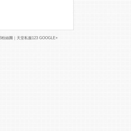
3粉絲團
｜
天堂私服123 GOOGLE+