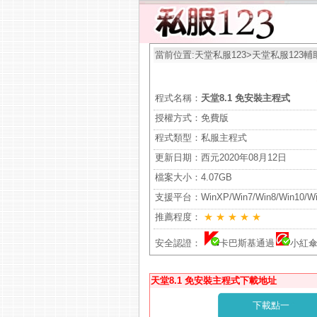
當前位置:
天堂私服123
>
天堂私服123輔
程式名稱：
天堂8.1 免安裝主程式
授權方式：免費版
程式類型：私服主程式
更新日期：西元2020年08月12日
檔案大小：4.07GB
支援平台：WinXP/Win7/Win8/Win10/Win
推薦程度：
★
★
★
★
★
安全認證：
卡巴斯基通過
小紅
天堂8.1 免安裝主程式下載地址
下載點一