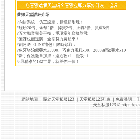
蕾姆天堂詳細介绍
?內掛系統，仿正設定，超穩超耐玩！
?經驗20倍、金幣2倍、掉寶2倍、正義3倍、負重8倍
?五大職業完美平衡，重現當年巔峰對戰
?無課也能逆襲，全靠努力農起來！
?創角送《LINE禮包》限時領取：
?象牙塔治癒藥水x5000、巧克力蛋糕x30、200%經驗藥水x10
?新手保護徽章加持：遠近攻+1，魔攻+1
✨最精彩的182世界，就差你一位！
網站地圖
｜
關於天堂私服123
｜
天堂私服123列表
｜
免責聲明
｜
天堂私服123
© https://pla