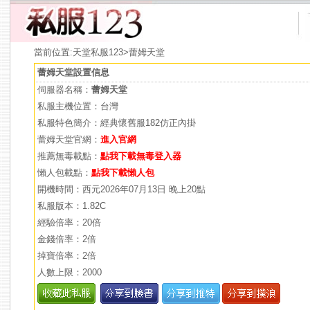
當前位置:
天堂私服123
>蕾姆天堂
蕾姆天堂設置信息
伺服器名稱：
蕾姆天堂
私服主機位置：台灣
私服特色簡介：經典懷舊服182仿正內掛
蕾姆天堂官網：
進入官網
推薦無毒載點：
點我下載無毒登入器
懶人包載點：
點我下載懶人包
開機時間：西元2026年07月13日 晚上20點
私服版本：1.82C
經驗倍率：20倍
金錢倍率：2倍
掉寶倍率：2倍
人數上限：2000