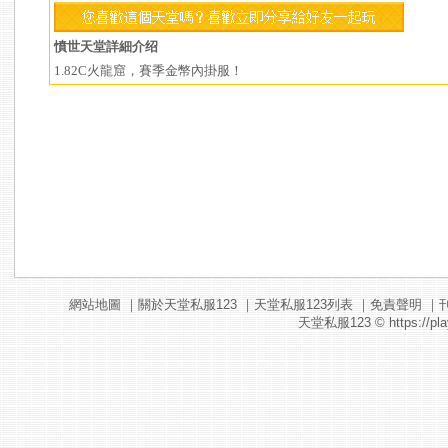
憤世天堂詳細介绍
1.82C火龍窟，賽季金幣內掛服！
網站地圖
｜
關於天堂私服123
｜
天堂私服123列表
｜
免責聲明
｜
天堂私服123
© https://pla