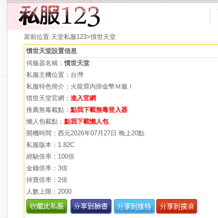
當前位置:
天堂私服123
>憤世天堂
憤世天堂設置信息
伺服器名稱：
憤世天堂
私服主機位置：台灣
私服特色簡介：火龍窟內掛金幣Ｍ服！
憤世天堂官網：
進入官網
推薦無毒載點：
點我下載無毒登入器
懶人包載點：
點我下載懶人包
開機時間：西元2026年07月27日 晚上20點
私服版本：1.82C
經驗倍率：100倍
金錢倍率：3倍
掉寶倍率：2倍
人數上限：2000