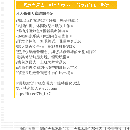
凡人修仙天堂詳細介绍
?加LINE直接送13大好禮、衝等輕鬆⚔️
?高階內掛、休閒娛樂不耽誤工作⚔️
?怪物掉落炫色⭐輕鬆農出神裝⚔️
?多種獨家系統⭐保證內容超豐富⚔️
?開放全掉落、無課首選、課長更爽玩⚔️
?讓大夥再次合作、挑戰各種BOSS⚔️
?堅持永續經營理念、與您共創最棒的天堂回憶⚔️
?️歡樂休閒無壓力玩、輕鬆玩樂️⚔️
?禮包送最大、上班族的首選⚔️
?讓我們再次回到記憶中的那個天堂⚔️
?保證長期經營讓您不再白玩一場⚔️
✅長期經營 ✅穩定機房 ✅隨時優化玩法
要玩快來加入 @320btuns
https://lin.ee/7Hq1ix7
網站地圖
｜
關於天堂私服123
｜
天堂私服123列表
｜
免責聲明
｜