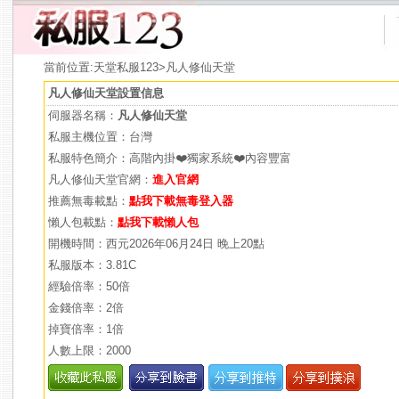
當前位置:
天堂私服123
>凡人修仙天堂
凡人修仙天堂設置信息
伺服器名稱：
凡人修仙天堂
私服主機位置：台灣
私服特色簡介：高階內掛❤️獨家系統❤️內容豐富
凡人修仙天堂官網：
進入官網
推薦無毒載點：
點我下載無毒登入器
懶人包載點：
點我下載懶人包
開機時間：西元2026年06月24日 晚上20點
私服版本：3.81C
經驗倍率：50倍
金錢倍率：2倍
掉寶倍率：1倍
人數上限：2000