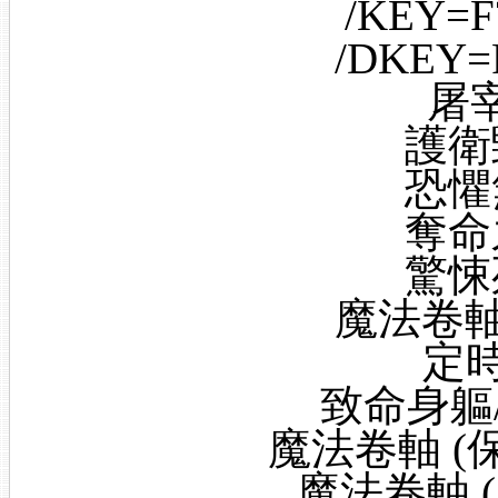
/KEY=
/DKEY
屠宰
護衛
恐懼
奪命
驚悚
魔法卷軸 
定時
致命身軀/M
魔法卷軸 (保護
魔法卷軸 (