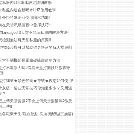
堂私服內LH2喝水設定詳細教學
堂私服內建自動喝水LHZ使用教學
止外掛特殊況狀使用喝水功能!
何在天堂私服盟戰中發揮技巧~
你Lineage3.0天堂不能玩私服的解決方法!
我檢測無法玩天堂私服的原因!!
妙招幾步驟可以幫助你更快速的玩天堂遊戲
!
天堂不關機延長電腦硬碟壽命的方法
是打不贏別人嗎?看看天堂打架技巧教戰守
!!
堂打稱號★顏色代碼★符號★教您如何使用!
骨灰級！這些天堂技巧你知道多少？又用過
少？
麼上傳天堂盟徽?不會上傳天堂盟徽嗎?教您
何上傳!!
堂各職業出生/洗血配點.洗血後配點(王族篇)