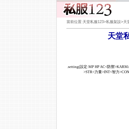
當前位置:
天堂私服123
>
私服架設
>天
天堂私
.setting(設定:MP HP AC<防禦
>STR<力量>INT<智力>CO