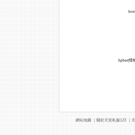
.h
.hpbar(怪
網站地圖
｜
關於天堂私服123
｜
天