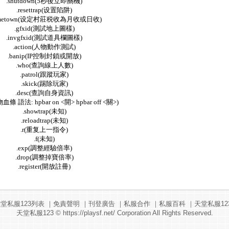
.shutdown(5秒後立即關機)
.resettrap(设置陷阱)
ometown(设定村莊税收為月收或日收)
.gfxid(測試地上圖樣)
.invgfxid(測試道具欄圖樣)
.action(人物動作測試)
.banip(IP控制封鎖或開放)
.who(查詢線上人數)
.patrol(跟蹤玩家)
.skick(踢除玩家)
.desc(查詢自身資訊)
物血條 語法: hpbar on <開> hpbar off <關>)
.showtrap(未知)
.reloadtrap(未知)
.r(重复上一指令)
.f(未知)
.exp(調整經驗倍率)
.drop(調整掉寶倍率)
.register(開放註冊)
堂私服123列表
｜
免責聲明
｜
刊登廣告
｜
私服合作
｜
私服百科
｜
天堂私服12
天堂私服123
© https://playsf.net/ Corporation All Rights Reserved.