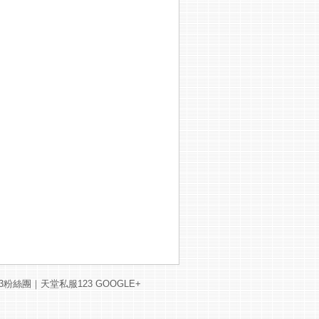
3粉絲團
｜
天堂私服123 GOOGLE+