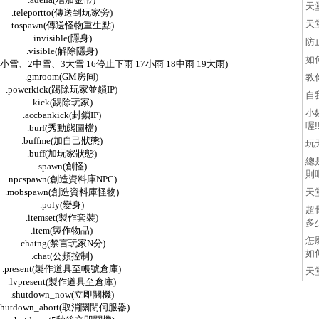
天
.teleportto(傳送到玩家旁)
天
.tospawn(傳送怪物重生點)
.invisible(隱身)
防
.visible(解除隱身)
如
雪 1小雪、2中雪、3大雪 16停止下雨 17小雨 18中雨 19大雨)
.gmroom(GM房间)
教
.powerkick(踢除玩家並鎖IP)
自
.kick(踢除玩家)
小
.accbankick(封鎖IP)
喔!
.burf(秀動態圖檔)
.buffme(加自己狀態)
玩
.buff(加玩家狀態)
總
.spawn(創怪)
則吧
.npcspawn(創造資料庫NPC)
.mobspawn(創造資料庫怪物)
天
.poly(變身)
超
.itemset(製作套裝)
多
.item(製作物品)
怎
.chatng(禁言玩家N分)
如
.chat(公頻控制)
.present(製作道具至帳號倉庫)
天
.lvpresent(製作道具至倉庫)
.shutdown_now(立即關機)
shutdown_abort(取消關閉伺服器)