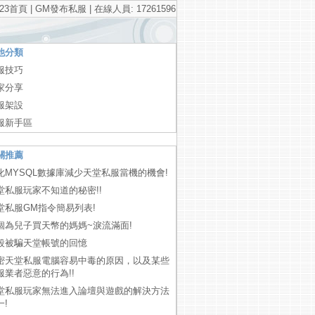
23首頁
|
GM發布私服
| 在線人員: 17261596
他分類
服技巧
家分享
服架設
服新手區
關推薦
化MYSQL數據庫減少天堂私服當機的機會!
堂私服玩家不知道的秘密!!
堂私服GM指令簡易列表!
個為兒子買天幣的媽媽~淚流滿面!
段被騙天堂帳號的回憶
密天堂私服電腦容易中毒的原因，以及某些
服業者惡意的行為!!
堂私服玩家無法進入論壇與遊戲的解決方法
一!