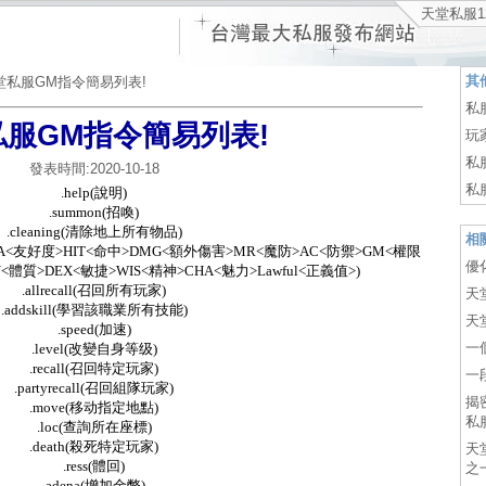
天堂私服1
其
堂私服GM指令簡易列表!
私
服GM指令簡易列表!
玩
私
發表時間:2020-10-18
私
.help(說明)
.summon(招喚)
.cleaning(清除地上所有物品)
相
>KARMA<友好度>HIT<命中>DMG<額外傷害>MR<魔防>AC<防禦>GM<權限
優
N<體質>DEX<敏捷>WIS<精神>CHA<魅力>Lawful<正義值>)
.allrecall(召回所有玩家)
天
.addskill(學習該職業所有技能)
天
.speed(加速)
一
.level(改變自身等级)
.recall(召回特定玩家)
一
.partyrecall(召回組隊玩家)
揭
.move(移动指定地點)
私
.loc(查詢所在座標)
.death(殺死特定玩家)
天
.ress(體回)
之
.adena(增加金幣)