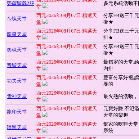
榮耀聖戰2服
多元系統活動不
堂
西元2026年08月07日 精選天
分享FB送三千
帝魄天堂
掛★
堂
西元2026年08月07日 精選天
分享FB送三千
龍皇天堂
掛★
堂
西元2026年08月07日 精選天
分享FB送三千
奧魂天堂
掛★
堂
西元2026年08月07日 精選天
最穩定的天堂,
帝聖天堂
內掛
堂
西元2026年08月07日 精選天
豐富分享好禮,
功夫天堂
要的
堂
西元2026年08月07日 精選天
雪神天堂
最火熱的活動，
堂
西元2026年08月07日 精選天
元寶好賺 不氾
龍印天堂
天堂的樂趣
堂
西元2026年08月07日 精選天
獨家的吃雞天堂 
暗黑天堂
系統
堂