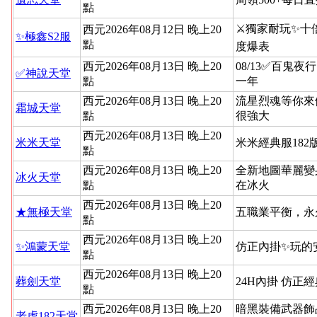
點
⚔️獨家耐玩✨十
西元2026年08月12日 晚上20
✨極鑫S2服
點
度爆表
西元2026年08月13日 晚上20
08/13✅百鬼夜
✅神說天堂
點
一年
西元2026年08月13日 晚上20
流星烈魂等你來
霜城天堂
點
很強大
西元2026年08月13日 晚上20
米米天堂
米米經典服182
點
西元2026年08月13日 晚上20
全新地圖華麗變
冰火天堂
點
在冰火
西元2026年08月13日 晚上20
★無極天堂
五職業平衡，永
點
西元2026年08月13日 晚上20
✨鴻蒙天堂
仿正內掛✨玩的
點
西元2026年08月13日 晚上20
葬劍天堂
24H內掛 仿正
點
西元2026年08月13日 晚上20
暗黑裝備武器飾
老虎182天堂