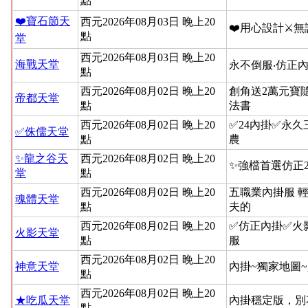
點
❤️寶石節天
西元2026年08月03日 晚上20
❤️用心設計⚔
點
堂
西元2026年08月03日 晚上20
海戰天堂
永不倒服‧仿正內
點
西元2026年08月02日 晚上20
創角送2萬元寶
帝都天堂
點
法書
西元2026年08月02日 晚上20
✅24內掛✅永
✅侏儒天堂
點
農
✨龍之谷天
西元2026年08月02日 晚上20
✨強檔首選仿正2
堂
點
西元2026年08月02日 晚上20
五職業內掛服 
魂體天堂
點
夫的
西元2026年08月02日 晚上20
✅仿正內掛✅火
火影天堂
點
服
西元2026年08月02日 晚上20
神意天堂
內掛~獨家地圖
點
西元2026年08月02日 晚上20
★吃瓜天堂
內掛穩定版，別
點