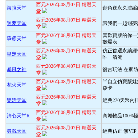
西元2026年08月07日 精選天
海拉天堂
創角送永久濃縮
堂
西元2026年08月07日 精選天
迴夢天堂
讓我們一起迴夢
堂
西元2026年08月07日 精選天
喜歡寶版的你一
爭霸天堂
數爆表
堂
西元2026年08月07日 精選天
仿正首選永續經
皇定天堂
唯一清流
堂
西元2026年08月07日 精選天
暴風之神
復古玩法 在家
堂
西元2026年08月07日 精選天
半自立仿寶版娃
花火天堂
窺卡
堂
西元2026年08月07日 精選天
樂活天堂
經典270天幣內
堂
西元2026年08月07日 精選天
清心天堂R
商城物品100%
堂
西元2026年08月07日 精選天
尋戰天堂
經典仿正 無VI
堂