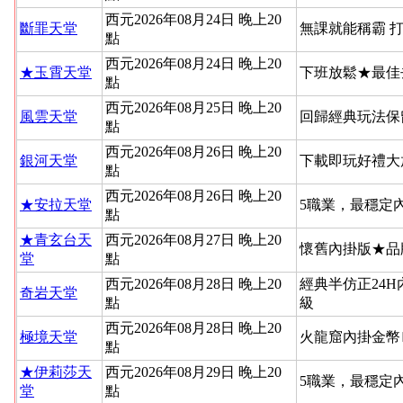
西元2026年08月24日 晚上20
斷罪天堂
無課就能稱霸 
點
西元2026年08月24日 晚上20
★玉霄天堂
下班放鬆★最佳
點
西元2026年08月25日 晚上20
風雲天堂
回歸經典玩法保
點
西元2026年08月26日 晚上20
銀河天堂
下載即玩好禮大
點
西元2026年08月26日 晚上20
★安拉天堂
5職業，最穩定
點
★青玄台天
西元2026年08月27日 晚上20
懷舊內掛版★品
堂
點
西元2026年08月28日 晚上20
經典半仿正24
奇岩天堂
點
級
西元2026年08月28日 晚上20
極境天堂
火龍窟內掛金幣
點
★伊莉莎天
西元2026年08月29日 晚上20
5職業，最穩定
堂
點