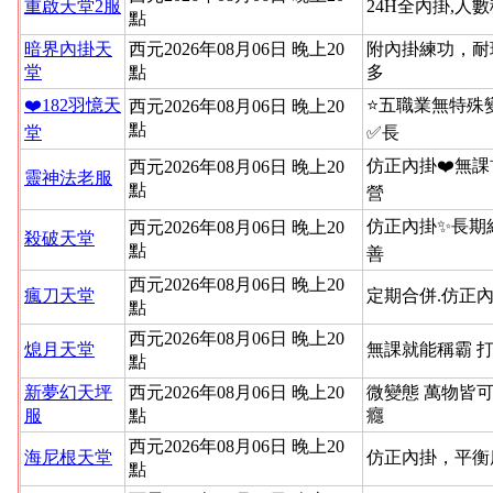
重啟天堂2服
24H全內掛,人
點
暗界內掛天
西元2026年08月06日 晚上20
附內掛練功，耐
堂
點
多
❤️182羽憶天
⭐️五職業無特
西元2026年08月06日 晚上20
點
堂
✅長
仿正內掛❤️無課
西元2026年08月06日 晚上20
靈神法老服
點
營
仿正內掛✨長期
西元2026年08月06日 晚上20
殺破天堂
點
善
西元2026年08月06日 晚上20
瘋刀天堂
定期合併.仿正內
點
西元2026年08月06日 晚上20
熄月天堂
無課就能稱霸 
點
新夢幻天坪
西元2026年08月06日 晚上20
微變態 萬物皆
服
點
癮
西元2026年08月06日 晚上20
海尼根天堂
仿正內掛，平衡
點