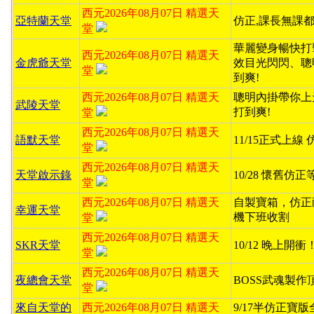
西元2026年08月07日 精選天
亞特蘭天堂
仿正,課長無課都
堂
華麗變身暢快打
西元2026年08月07日 精選天
金虎爺天堂
效目光閃閃、聰
堂
到爽!
西元2026年08月07日 精選天
聰明內掛帶你上
武陵天堂
打到爽!
堂
西元2026年08月07日 精選天
語默天堂
11/15正式上線
堂
西元2026年08月07日 精選天
天堂啟示錄
10/28 懷舊仿
堂
西元2026年08月07日 精選天
自製寶箱，仿正
幸運天堂
機下班收割
堂
西元2026年08月07日 精選天
SKR天堂
10/12 晚上開
堂
西元2026年08月07日 精選天
夜總會天堂
BOSS武魂製作
堂
來自天堂的
西元2026年08月07日 精選天
9/17半仿正寶