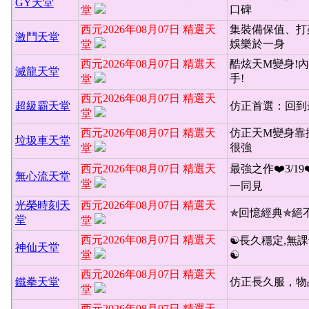
GY天堂
口碑
堂
西元2026年08月07日 精選天
集裝備保值、打
激鬥天堂
娛樂於一身
堂
西元2026年08月07日 精選天
酷炫天M變身!內
滅龍天堂
手!
堂
西元2026年08月07日 精選天
超級霸天堂
仿正首選：回到
堂
西元2026年08月07日 精選天
仿正天M變身靠
垃圾車天堂
很強
堂
西元2026年08月07日 精選天
最強之作❤️3/19
無心流天堂
堂
一同見
光榮時刻天
西元2026年08月07日 精選天
✯回憶經典✯絕
堂
堂
西元2026年08月07日 精選天
☯長久穩定,無課
神仙天堂
堂
☯
西元2026年08月07日 精選天
鐵拳天堂
仿正長久服，物
堂
西元2026年08月07日 精選天