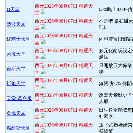
西元2026年08月07日 精選天
JJ天堂
6/30晚上8:00
堂
西元2026年08月07日 精選天
不是吧 還在掛天
藍波天堂
吧!!
堂
西元2026年08月07日 精選天
紅騎士天堂
內容豐富!!!獨
堂
西元2026年08月07日 精選天
多元化耐玩設定
天泣天堂
滿足
堂
西元2026年08月07日 精選天
只開放五大職業
宙斯天堂
味
堂
西元2026年08月07日 精選天
祈姬天堂
無贊助270c休
堂
西元2026年08月07日 精選天
改寫天堂歷史 
天堂I革命服
人服
堂
西元2026年08月07日 精選天
出生送全能45
炙魂天堂
娃武器
堂
西元2026年08月07日 精選天
送+9武器娃娃
席維斯天堂
糕貨幣
堂