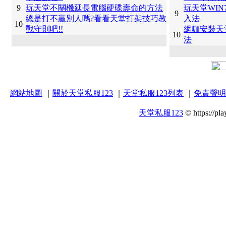
9
玩天堂不關機延長電腦硬碟壽命的方法
玩天堂WI
9
總是打不贏別人嗎?看看天堂打架技巧教
入法
10
戰守則吧!!
網咖安裝天
10
法
網站地圖
｜
關於天堂私服123
｜
天堂私服123列表
｜
免責聲明
天堂私服123
© https://pla