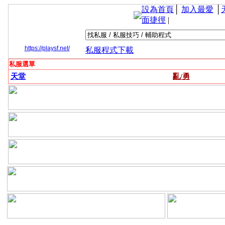
設為首頁
│
加入最愛
│
面捷徑
|
https://playsf.net/
私服程式下載
私服選單
天堂
亂/勇