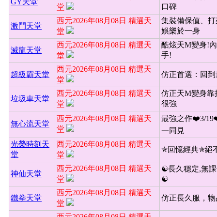
GY天堂
口碑
堂
西元2026年08月08日 精選天
集裝備保值、打
激鬥天堂
娛樂於一身
堂
西元2026年08月08日 精選天
酷炫天M變身!內
滅龍天堂
手!
堂
西元2026年08月08日 精選天
超級霸天堂
仿正首選：回到
堂
西元2026年08月08日 精選天
仿正天M變身靠
垃圾車天堂
很強
堂
西元2026年08月08日 精選天
最強之作❤️3/19
無心流天堂
堂
一同見
光榮時刻天
西元2026年08月08日 精選天
✯回憶經典✯絕
堂
堂
西元2026年08月08日 精選天
☯長久穩定,無課
神仙天堂
堂
☯
西元2026年08月08日 精選天
鐵拳天堂
仿正長久服，物
堂
西元2026年08月08日 精選天