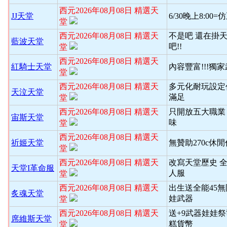
西元2026年08月08日 精選天
JJ天堂
6/30晚上8:00
堂
西元2026年08月08日 精選天
不是吧 還在掛天
藍波天堂
吧!!
堂
西元2026年08月08日 精選天
紅騎士天堂
內容豐富!!!獨
堂
西元2026年08月08日 精選天
多元化耐玩設定
天泣天堂
滿足
堂
西元2026年08月08日 精選天
只開放五大職業
宙斯天堂
味
堂
西元2026年08月08日 精選天
祈姬天堂
無贊助270c休
堂
西元2026年08月08日 精選天
改寫天堂歷史 
天堂I革命服
人服
堂
西元2026年08月08日 精選天
出生送全能45
炙魂天堂
娃武器
堂
西元2026年08月08日 精選天
送+9武器娃娃
席維斯天堂
糕貨幣
堂