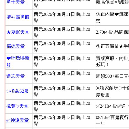
飆高傷害⭐變態
勇士天堂
點
仿正內掛❤️無課
西元2026年08月11日 晚上20
聖神霸勇服
點
營
西元2026年08月12日 晚上20
★夏眠天堂
2.70內掛 品牌
點
西元2026年08月12日 晚上20
福德天堂
彷正五職業★手
點
❤️呼嚕嚕新
西元2026年08月12日 晚上20
寶版爽服・內掛
點
必玩！
服
西元2026年08月12日 晚上20
遺忘天堂
周領500+每日
點
⚔️獨家耐玩✨十
西元2026年08月12日 晚上20
✨極鑫S2服
點
度爆表
西元2026年08月12日 晚上20
楓葉✨天堂
✅24H內掛✅送
點
西元2026年08月13日 晚上20
08/13✅百鬼夜
✅神說天堂
點
一年