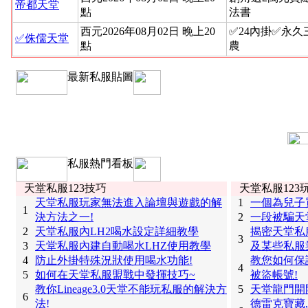
帝都天堂
點
法書
西元2026年08月02日 晚上20
✅24內掛✅永
✅侏儒天堂
點
農
最新私服貼圖
私服熱門看板
天堂私服123技巧
天堂私服123
天堂私服玩家無法進入論壇與遊戲的解
1
一個為兒子
1
決方法之一!
2
一段被騙天
2
天堂私服內LH2喝水設定詳細教學
揭密天堂私
3
3
天堂私服內建自動喝水LHZ使用教學
及某些私服
4
防止外掛特殊況狀使用喝水功能!
教您如何保
4
5
如何在天堂私服盟戰中發揮技巧~
被盜帳號!
教你Lineage3.0天堂不能玩私服的解決方
5
天堂龍門開
6
法!
德雷克寶藏