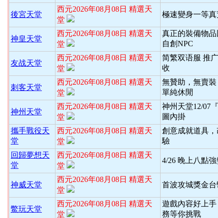
西元2026年08月08日 精選天
後宮天堂
極速變身一等真
堂
西元2026年08月08日 精選天
真正的裝備物品
神皇天堂
自創NPC
堂
西元2026年08月08日 精選天
简繁双语服 推
友战天堂
收
堂
西元2026年08月08日 精選天
無贊助，無賣裝
刺客天堂
單純休閒
堂
西元2026年08月08日 精選天
神州天堂12/0
神州天堂
圖內掛
堂
攜手戰役天
西元2026年08月08日 精選天
創意成就道具，
堂
驗
堂
回歸夢想天
西元2026年08月08日 精選天
4/26 晚上八
堂
堂
西元2026年08月08日 精選天
神威天堂
首波攻城獎金台
堂
西元2026年08月08日 精選天
遊戲內容好上手
鱉玩天堂
務等你挑戰
堂