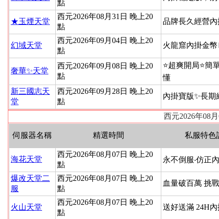
點
西元2026年08月31日 晚上20
★玉煙天堂
品牌長久經營內
點
西元2026年09月04日 晚上20
幻域天堂
火龍窟內掛金幣
點
⭐超爽開局⭐簡
西元2026年09月08日 晚上20
奢華✨天堂
點
懂
新三國志天
西元2026年09月28日 晚上20
內掛寶版✨長期
堂
點
西元2026年08
伺服器名稱
精選時間
私服特色
西元2026年08月07日 晚上20
海花天堂
永不倒服‧仿正內
點
爆改天堂二
西元2026年08月07日 晚上20
血量破百萬 挑
服
點
西元2026年08月07日 晚上20
火山天堂
送好送滿 24H
點