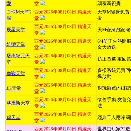
愛
顛覆新視覺
堂
白玦M天堂2
西元2026年08月08日 精選天
天堂M變身免費
服
掛
堂
西元2026年08月08日 精選天
辰星天堂
天M變身跑跑 
堂
西元2026年08月08日 精選天
6/4仿正火熱開服
雄獅天堂
金大放送
堂
屠龍紀元天
西元2026年08月08日 精選天
仿正首選 重回
堂
堂
西元2026年08月08日 精選天
多樣系統元寶回
鏖戰天堂
爆啟動
堂
西元2026年08月08日 精選天
JK天堂
耐玩微虐內掛寶
堂
西元2026年08月08日 精選天
懷舊手動.友善
赫涅斯天堂
法
堂
西元2026年08月08日 精選天
虐天堂
經典千人兩岸國
堂
西元2026年08月08日 精選天
世界由玩家打造