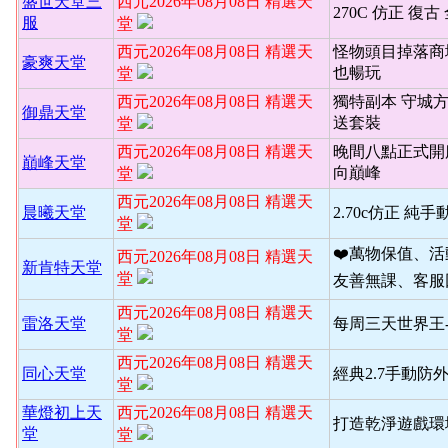
盛世天堂三
西元2026年08月08日 精選天
270C 仿正 復古
服
堂
西元2026年08月08日 精選天
怪物頭目掉落商
豪爽天堂
也暢玩
堂
西元2026年08月08日 精選天
獨特副本 守城
御鼎天堂
送套裝
堂
西元2026年08月08日 精選天
晚間八點正式開
巔峰天堂
向巔峰
堂
西元2026年08月08日 精選天
晨曦天堂
2.70c仿正 純手
堂
❤️萬物保值、
西元2026年08月08日 精選天
新肯特天堂
堂
友善無課、客服
西元2026年08月08日 精選天
雷洛天堂
每周三天世界王
堂
西元2026年08月08日 精選天
同心天堂
經典2.7手動防
堂
華燈初上天
西元2026年08月08日 精選天
打造乾淨遊戲環境
堂
堂