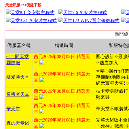
天堂私服123便捷下載
天堂8.1 免安裝主程式
天堂7.6 免安裝主程式
天堂3.81 免安裝主程式
天堂123 WIN7選字修復程式
熱門優
伺服器名稱
精選時間
私服特色
✅二間天堂
西元2026年08月08日 精選天
匠心設計✧最強
國際服
✧熱血加入
堂
⚜️精心製作τ打造無
西元2026年08月08日 精選天
敲愛勝天堂
存機制τ地圖內掛ζ
堂
網元寶每天領ζ
西元2026年08月08日 精選天
抽卡變身隨處打
反叛者天堂
勢來襲
堂
西元2026年08月08日 精選天
華天堂
華天堂不噴裝就
堂
西元2026年08月08日 精選天
完整天M版本全
真の天堂M
『死神』職業(手
堂