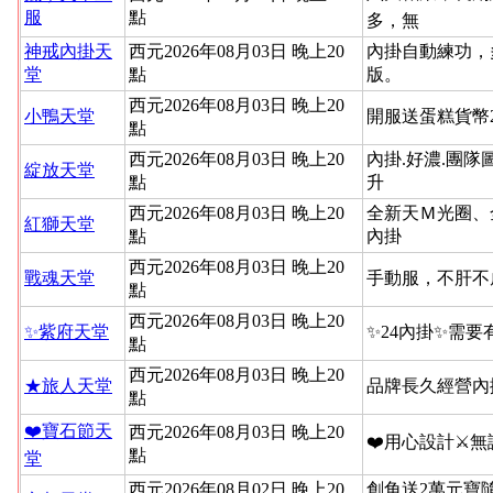
服
點
多，無
神戒內掛天
西元2026年08月03日 晚上20
內掛自動練功，
堂
點
版。
西元2026年08月03日 晚上20
小鴨天堂
開服送蛋糕貨幣
點
西元2026年08月03日 晚上20
內掛.好濃.團隊
綻放天堂
點
升
西元2026年08月03日 晚上20
全新天Ｍ光圈、
紅獅天堂
點
內掛
西元2026年08月03日 晚上20
戰魂天堂
手動服，不肝不
點
西元2026年08月03日 晚上20
✨紫府天堂
✨24內掛✨需要
點
西元2026年08月03日 晚上20
★旅人天堂
品牌長久經營內
點
❤️寶石節天
西元2026年08月03日 晚上20
❤️用心設計⚔
點
堂
西元2026年08月02日 晚上20
創角送2萬元寶