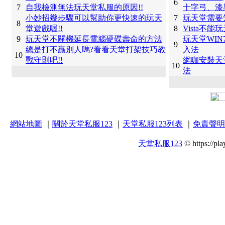
6
7
自我檢測無法玩天堂私服的原因!!
十字弓、漆
小妙招幾步驟可以幫助你更快速的玩天
7
玩天堂需要
8
堂遊戲喔!!
8
Vista不
9
玩天堂不關機延長電腦硬碟壽命的方法
玩天堂WI
9
總是打不贏別人嗎?看看天堂打架技巧教
入法
10
戰守則吧!!
網咖安裝天
10
法
網站地圖
｜
關於天堂私服123
｜
天堂私服123列表
｜
免責聲明
天堂私服123
© https://pla