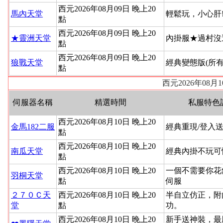
西元2026年08月09日 晚上20
馬內天堂
輕鬆玩，小心肝
點
西元2026年08月09日 晚上20
★靈洲天堂
內掛服★過村沒
點
西元2026年08月09日 晚上20
狼戰天堂
經典變態版(所
點
西元2026年08
伺服器名稱
精選時間
私服特色
西元2026年08月10日 晚上20
金馬182二服
經典重現/登入送
點
西元2026年08月10日 晚上20
南瓜天堂
經典內掛不玩可
點
西元2026年08月10日 晚上20
一個不需要你花
羽桐天堂
點
伺服
２７０Ｃ天
西元2026年08月10日 晚上20
半自立仿正，附
堂
點
功。
西元2026年08月10日 晚上20
新手送神裝，最