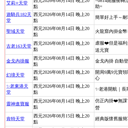
西元2026年08月14日 晚上20
=0814開服衝
艾莉⭐天堂
點
助=
遊騎兵182天
西元2026年08月14日 晚上20
簡單好上手～耐
堂
點
西元2026年08月14日 晚上20
聖域天堂
火龍窟內掛金幣
點
虐服❤️但是福利
西元2026年08月14日 晚上20
古老163天堂
點
送元寶
西元2026年08月14日 晚上20
金戈內掛服
金戈內掛 自動
點
西元2026年08月14日 晚上20
開局9萬9元寶領
幻境天堂
點
心
✨老東港天
西元2026年08月14日 晚上20
✨老港開航｜長
堂
點
仿正內掛❤️無課
西元2026年08月14日 晚上20
靈神進寶服
點
營
西元2026年08月15日 晚上20
肯特天堂
經典版懷舊服簡
點