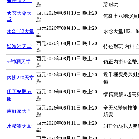
❤️墨隱天堂
點
態耐玩
★玄天令天
西元2026年08月10日 晚上20
無亂七八糟演員
堂
點
西元2026年08月10日 晚上20
永念182天堂
永念天堂182、8
點
西元2026年08月10日 晚上20
聖淘沙天堂
特色耐玩 內掛 
點
西元2026年08月10日 晚上20
✨神瀾天堂
仿正內掛✨金幣
點
近千種變身與娃
西元2026年08月10日 晚上20
內掛270天堂
點
鑽
伊芙❤️脫衣
西元2026年08月11日 晚上20
懷舊寶版⭐超高
點
服
西元2026年08月11日 晚上20
全天M變身技能
吉野家天堂
點
斯變
西元2026年08月11日 晚上20
水精靈天堂
24H全內掛,人
點
西元2026年08月11日 晚上20