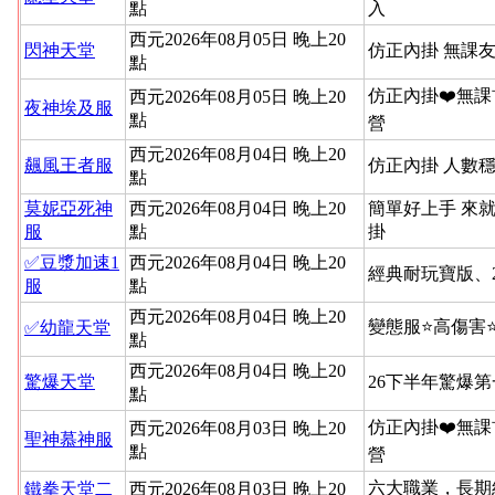
點
入
西元2026年08月05日 晚上20
閃神天堂
仿正內掛 無課友
點
仿正內掛❤️無課
西元2026年08月05日 晚上20
夜神埃及服
點
營
西元2026年08月04日 晚上20
飆風王者服
仿正內掛 人數穩
點
莫妮亞死神
西元2026年08月04日 晚上20
簡單好上手 來就
服
點
掛
✅豆漿加速1
西元2026年08月04日 晚上20
經典耐玩寶版、
服
點
西元2026年08月04日 晚上20
變態服⭐高傷害
✅幼龍天堂
點
西元2026年08月04日 晚上20
驚爆天堂
26下半年驚爆
點
仿正內掛❤️無課
西元2026年08月03日 晚上20
聖神慕神服
點
營
六大職業，長期
鐵拳天堂二
西元2026年08月03日 晚上20