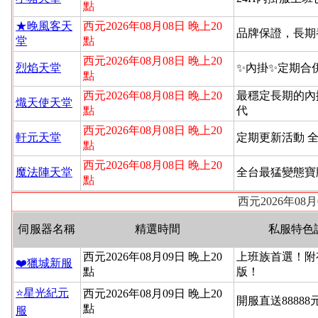
點
★晚風客天
西元2026年08月08日 晚上20
品牌保證，長期
堂
點
西元2026年08月08日 晚上20
烈焰天堂
✨內掛✨定期合
點
西元2026年08月08日 晚上20
最穩定長期的內
熾天使天堂
點
代
西元2026年08月08日 晚上20
軒元天堂
定期更新活動 
點
西元2026年08月08日 晚上20
魔法陣天堂
全台最猛變態寶
點
西元2026年08
伺服器名稱
精選時間
私服特色
西元2026年08月09日 晚上20
上班族首選！附
❤️獵城新服
點
版！
⭐星光紀元
西元2026年08月09日 晚上20
開服直送88888
點
服