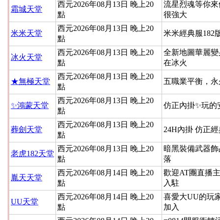
西元2026年08月13日 晚上20
流星烈魂等你來
霜城天堂
點
很強大
西元2026年08月13日 晚上20
米米天堂
米米經典服182
點
西元2026年08月13日 晚上20
全新地圖華麗變
冰火天堂
點
在冰火
西元2026年08月13日 晚上20
★無極天堂
五職業平衡，永
點
西元2026年08月13日 晚上20
✨鴻蒙天堂
仿正內掛✨玩的
點
西元2026年08月13日 晚上20
葬劍天堂
24H內掛 仿正
點
西元2026年08月13日 晚上20
暗黑裝備武器飾
老虎182天堂
點
落
西元2026年08月14日 晚上20
歡迎AT團直播
胤天天堂
點
入駐
西元2026年08月14日 晚上20
喜愛大UU的玩
UU天堂
點
加入