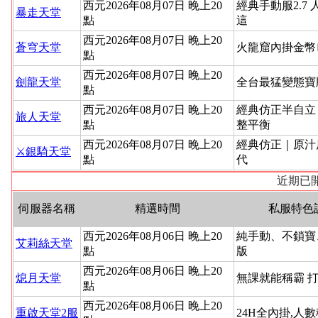
西元2026年08月07日 晚上20
經典手動服2.7 
暴走天堂
點
這
西元2026年08月07日 晚上20
蒼穹天堂
火龍窟內掛金幣
點
西元2026年08月07日 晚上20
劍龍天堂
全台最猛變態寶
點
西元2026年08月07日 晚上20
經典仿正半自立
旅人天堂
點
整平衡
西元2026年08月07日 晚上20
經典仿正｜原汁
⚔️銀騎天堂
點
代
近期已開
伺服器名稱
精選時間
私服特色
西元2026年08月06日 晚上20
純手動、不鎖寶
艾莉絲天堂
點
版
西元2026年08月06日 晚上20
熄月天堂
無課就能稱霸 
點
西元2026年08月06日 晚上20
重啟天堂2服
24H全內掛,人