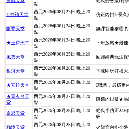
翼戰天堂
經典變態版(持續
點
西元2026年08月23日 晚上20
✨神䄎天堂
仿正內掛✨長久
點
西元2026年08月24日 晚上20
斷罪天堂
無課就能稱霸 
點
西元2026年08月24日 晚上20
★玉霄天堂
下班放鬆★最佳
點
西元2026年08月25日 晚上20
風雲天堂
回歸經典玩法保
點
西元2026年08月26日 晚上20
銀河天堂
下載即玩好禮大
點
西元2026年08月26日 晚上20
★安拉天堂
5職業，最穩定
點
★青玄台天
西元2026年08月27日 晚上20
懷舊內掛版★品
堂
點
西元2026年08月28日 晚上20
經典半仿正24
奇岩天堂
點
級
西元2026年08月28日 晚上20
極境天堂
火龍窟內掛金幣