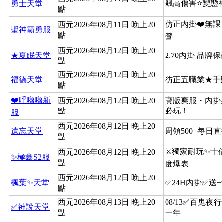
飆高傷害⭐變態
勇士天堂
點
仿正內掛❤️無課
西元2026年08月11日 晚上20
聖神霸勇服
點
營
西元2026年08月12日 晚上20
★夏眠天堂
2.70內掛 品牌
點
西元2026年08月12日 晚上20
福德天堂
彷正五職業★手
點
❤️呼嚕嚕新
西元2026年08月12日 晚上20
寶版爽服・內掛
點
必玩！
服
西元2026年08月12日 晚上20
遺忘天堂
周領500+每日
點
⚔️獨家耐玩✨十
西元2026年08月12日 晚上20
✨極鑫S2服
點
度爆表
西元2026年08月12日 晚上20
楓葉✨天堂
✅24H內掛✅送
點
西元2026年08月13日 晚上20
08/13✅百鬼夜
✅神說天堂
點
一年