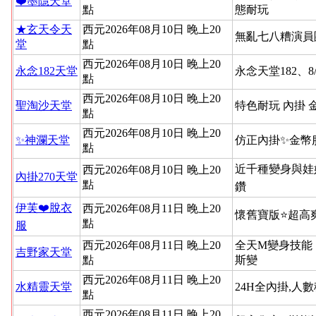
❤️墨隱天堂
點
態耐玩
★玄天令天
西元2026年08月10日 晚上20
無亂七八糟演員
堂
點
西元2026年08月10日 晚上20
永念182天堂
永念天堂182、8
點
西元2026年08月10日 晚上20
聖淘沙天堂
特色耐玩 內掛 
點
西元2026年08月10日 晚上20
✨神瀾天堂
仿正內掛✨金幣
點
近千種變身與娃
西元2026年08月10日 晚上20
內掛270天堂
點
鑽
伊芙❤️脫衣
西元2026年08月11日 晚上20
懷舊寶版⭐超高
點
服
西元2026年08月11日 晚上20
全天M變身技能
吉野家天堂
點
斯變
西元2026年08月11日 晚上20
水精靈天堂
24H全內掛,人
點
西元2026年08月11日 晚上20