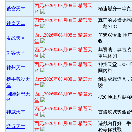
西元2026年08月08日 精選天
後宮天堂
極速變身一等真
堂
西元2026年08月08日 精選天
真正的裝備物品
神皇天堂
自創NPC
堂
西元2026年08月08日 精選天
简繁双语服 推
友战天堂
收
堂
西元2026年08月08日 精選天
無贊助，無賣裝
刺客天堂
單純休閒
堂
西元2026年08月08日 精選天
神州天堂12/0
神州天堂
圖內掛
堂
攜手戰役天
西元2026年08月08日 精選天
創意成就道具，
堂
驗
堂
回歸夢想天
西元2026年08月08日 精選天
4/26 晚上八
堂
堂
西元2026年08月08日 精選天
神威天堂
首波攻城獎金台
堂
西元2026年08月08日 精選天
遊戲內容好上手
鱉玩天堂
務等你挑戰
堂