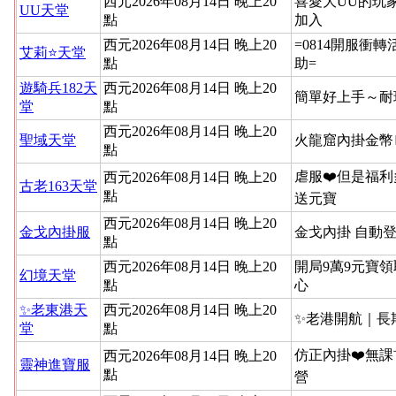
西元2026年08月14日 晚上20
喜愛大UU的玩
UU天堂
點
加入
西元2026年08月14日 晚上20
=0814開服衝
艾莉⭐天堂
點
助=
遊騎兵182天
西元2026年08月14日 晚上20
簡單好上手～耐
堂
點
西元2026年08月14日 晚上20
聖域天堂
火龍窟內掛金幣
點
虐服❤️但是福利
西元2026年08月14日 晚上20
古老163天堂
點
送元寶
西元2026年08月14日 晚上20
金戈內掛服
金戈內掛 自動
點
西元2026年08月14日 晚上20
開局9萬9元寶領
幻境天堂
點
心
✨老東港天
西元2026年08月14日 晚上20
✨老港開航｜長
堂
點
仿正內掛❤️無課
西元2026年08月14日 晚上20
靈神進寶服
點
營