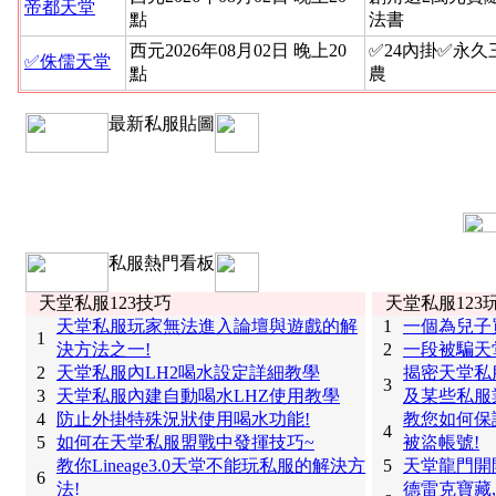
帝都天堂
點
法書
西元2026年08月02日 晚上20
✅24內掛✅永
✅侏儒天堂
點
農
最新私服貼圖
私服熱門看板
天堂私服123技巧
天堂私服123
天堂私服玩家無法進入論壇與遊戲的解
1
一個為兒子
1
決方法之一!
2
一段被騙天
2
天堂私服內LH2喝水設定詳細教學
揭密天堂私
3
3
天堂私服內建自動喝水LHZ使用教學
及某些私服
4
防止外掛特殊況狀使用喝水功能!
教您如何保
4
5
如何在天堂私服盟戰中發揮技巧~
被盜帳號!
教你Lineage3.0天堂不能玩私服的解決方
5
天堂龍門開
6
法!
德雷克寶藏