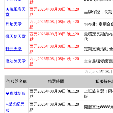
點
★晚風客天
西元2026年08月08日 晚上20
品牌保證，長期
堂
點
西元2026年08月08日 晚上20
烈焰天堂
✨內掛✨定期合
點
西元2026年08月08日 晚上20
最穩定長期的內
熾天使天堂
點
代
西元2026年08月08日 晚上20
軒元天堂
定期更新活動 
點
西元2026年08月08日 晚上20
魔法陣天堂
全台最猛變態寶
點
西元2026年08
伺服器名稱
精選時間
私服特色
西元2026年08月09日 晚上20
上班族首選！附
❤️獵城新服
點
版！
⭐星光紀元
西元2026年08月09日 晚上20
開服直送88888
點
服