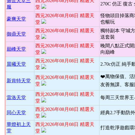
盛世天堂三
西元2026年08月08日 精選天
270C 仿正 復古
服
堂
西元2026年08月08日 精選天
怪物頭目掉落商
豪爽天堂
也暢玩
堂
西元2026年08月08日 精選天
獨特副本 守城
御鼎天堂
送套裝
堂
西元2026年08月08日 精選天
晚間八點正式開
巔峰天堂
向巔峰
堂
西元2026年08月08日 精選天
晨曦天堂
2.70c仿正 純手
堂
❤️萬物保值、
西元2026年08月08日 精選天
新肯特天堂
堂
友善無課、客服
西元2026年08月08日 精選天
雷洛天堂
每周三天世界王
堂
西元2026年08月08日 精選天
同心天堂
經典2.7手動防
堂
華燈初上天
西元2026年08月08日 精選天
打造乾淨遊戲環境
堂
堂