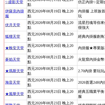
✨虛影天堂
仿正內掛✨定期
點
伊薩克內掛
西元2026年08月19日 晚上20
內掛服 上班族
服
點
玩
西元2026年08月20日 晚上20
流星烈魂等你來
伏月天堂
點
很強大
西元2026年08月20日 晚上20
狐狸天堂
經典內掛服創角
點
西元2026年08月20日 晚上20
★晚安天堂
內掛服★專業版
點
西元2026年08月21日 晚上20
蒼焰天堂
火龍窟內掛金幣
點
西元2026年08月22日 晚上20
★瑪斯天堂
2.70內掛 要玩
點
西元2026年08月23日 晚上20
海音天堂
2026首選24H
點
西元2026年08月23日 晚上20
經典五職業平衡
★風華天堂
點
服
西元2026年08月23日 晚上20