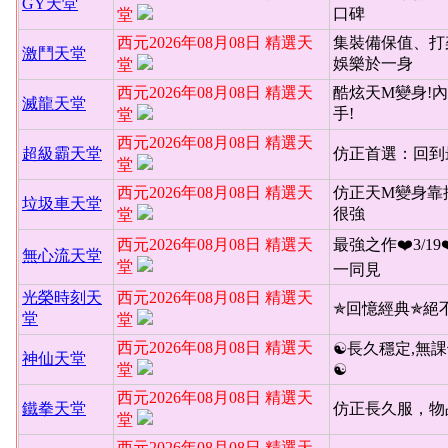
GY天堂
口碑
堂
西元2026年08月08日 精選天
集裝備保值、打
激鬥天堂
娛樂於一身
堂
西元2026年08月08日 精選天
酷炫天M變身!內
滅龍天堂
手!
堂
西元2026年08月08日 精選天
超級霸天堂
仿正首選：回到
堂
西元2026年08月08日 精選天
仿正天M變身靠
垃圾車天堂
很強
堂
西元2026年08月08日 精選天
最強之作❤️3/19
無心流天堂
堂
一同見
光榮時刻天
西元2026年08月08日 精選天
✯回憶經典✯絕
堂
堂
西元2026年08月08日 精選天
☯長久穩定,無課
神仙天堂
堂
☯
西元2026年08月08日 精選天
鐵拳天堂
仿正長久服，物
堂
西元2026年08月08日 精選天