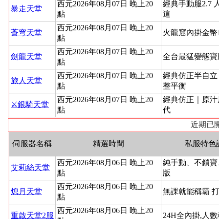
西元2026年08月07日 晚上20
經典手動服2.7 
暴走天堂
點
這
西元2026年08月07日 晚上20
蒼穹天堂
火龍窟內掛金幣
點
西元2026年08月07日 晚上20
劍龍天堂
全台最猛變態寶
點
西元2026年08月07日 晚上20
經典仿正半自立
旅人天堂
點
整平衡
西元2026年08月07日 晚上20
經典仿正｜原汁
⚔️銀騎天堂
點
代
近期已開
伺服器名稱
精選時間
私服特色
西元2026年08月06日 晚上20
純手動、不鎖寶
艾莉絲天堂
點
版
西元2026年08月06日 晚上20
熄月天堂
無課就能稱霸 
點
西元2026年08月06日 晚上20
重啟天堂2服
24H全內掛,人