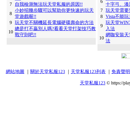
6
7
自我檢測無法玩天堂私服的原因!!
十字弓、漆
小妙招幾步驟可以幫助你更快速的玩天
7
玩天堂需要
8
堂遊戲喔!!
8
Vista不
9
玩天堂不關機延長電腦硬碟壽命的方法
玩天堂WI
9
總是打不贏別人嗎?看看天堂打架技巧教
入法
10
戰守則吧!!
網咖安裝天
10
法
網站地圖
｜
關於天堂私服123
｜
天堂私服123列表
｜
免責聲明
天堂私服123
© https://pla