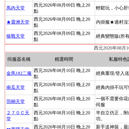
西元2026年08月09日 晚上20
馬內天堂
輕鬆玩，小心肝
點
西元2026年08月09日 晚上20
★靈洲天堂
內掛服★過村沒
點
西元2026年08月09日 晚上20
狼戰天堂
經典變態版(所
點
西元2026年08
伺服器名稱
精選時間
私服特色
西元2026年08月10日 晚上20
金馬182二服
經典重現/登入送
點
西元2026年08月10日 晚上20
南瓜天堂
經典內掛不玩可
點
西元2026年08月10日 晚上20
一個不需要你花
羽桐天堂
點
伺服
２７０Ｃ天
西元2026年08月10日 晚上20
半自立仿正，附
堂
點
功。
西元2026年08月10日 晚上20
新手送神裝，最