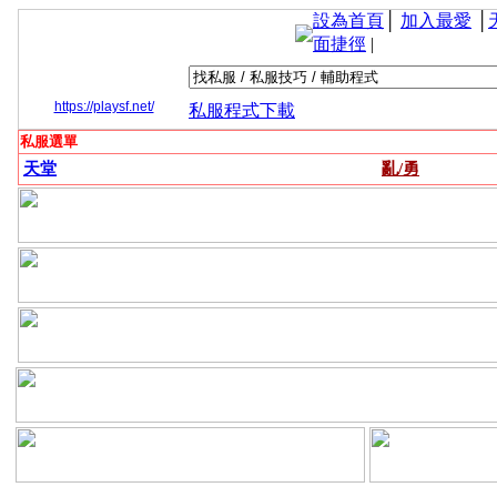
設為首頁
│
加入最愛
│
面捷徑
|
https://playsf.net/
私服程式下載
私服選單
天堂
亂/勇