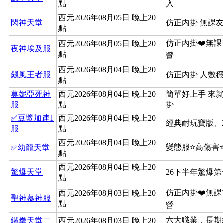
點
入
西元2026年08月05日 晚上20
閃神天堂
仿正內掛 無課友
點
仿正內掛❤️無課
西元2026年08月05日 晚上20
夜神埃及服
點
營
西元2026年08月04日 晚上20
飆風王者服
仿正內掛 人數穩
點
莫妮亞死神
西元2026年08月04日 晚上20
簡單好上手 來就
服
點
掛
✅豆漿加速1
西元2026年08月04日 晚上20
經典耐玩寶版、
服
點
西元2026年08月04日 晚上20
變態服⭐高傷害
✅幼龍天堂
點
西元2026年08月04日 晚上20
驚爆天堂
26下半年驚爆
點
仿正內掛❤️無課
西元2026年08月03日 晚上20
聖神慕神服
點
營
六大職業，長期
鐵拳天堂二
西元2026年08月03日 晚上20