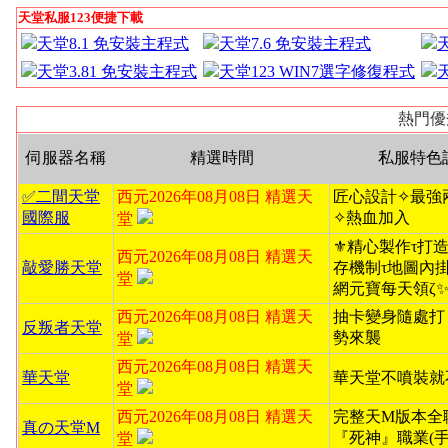
天堂私服123便捷下載
天堂8.1 免安裝主程式
天堂7.6 免安裝主程式
天堂3.81 免安裝主程式
天堂123 WIN7選字修復程式
熱門優
伺服器名稱
精選時間
私服特色
✅二間天堂
西元2026年08月08日 精選天
匠心設計✧最強
國際服
✧熱血加入
堂
⚜️精心製作τ打造無
西元2026年08月08日 精選天
敲愛勝天堂
存機制τ地圖內掛ζ
堂
網元寶每天領ζ
西元2026年08月08日 精選天
抽卡變身隨處打
反叛者天堂
勢來襲
堂
西元2026年08月08日 精選天
華天堂
華天堂不噴裝就
堂
西元2026年08月08日 精選天
完整天M版本全
真の天堂M
『死神』職業(手
堂