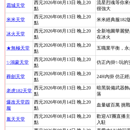
西元2026年08月13日 晚上20
流星烈魂等你來
霜城天堂
點
很強大
西元2026年08月13日 晚上20
米米天堂
米米經典服182
點
西元2026年08月13日 晚上20
全新地圖華麗變
冰火天堂
點
在冰火
西元2026年08月13日 晚上20
★無極天堂
五職業平衡，永
點
西元2026年08月13日 晚上20
✨鴻蒙天堂
仿正內掛✨玩的
點
西元2026年08月13日 晚上20
葬劍天堂
24H內掛 仿正
點
西元2026年08月13日 晚上20
暗黑裝備武器飾
老虎182天堂
點
落
爆改天堂四
西元2026年08月14日 晚上20
血量破百萬 挑
服
點
西元2026年08月14日 晚上20
歡迎AT團直播
胤天天堂
點
入駐