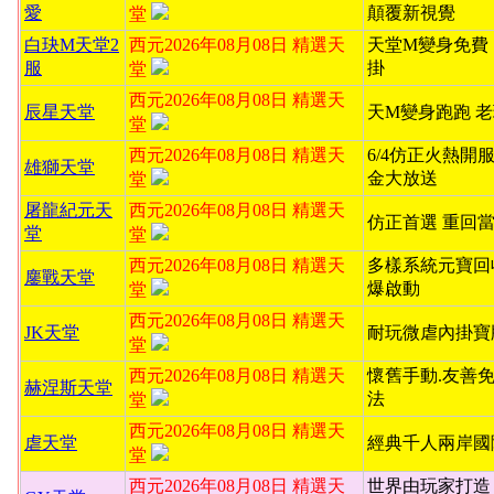
愛
顛覆新視覺
堂
白玦M天堂2
西元2026年08月08日 精選天
天堂M變身免費
服
掛
堂
西元2026年08月08日 精選天
辰星天堂
天M變身跑跑 
堂
西元2026年08月08日 精選天
6/4仿正火熱開服
雄獅天堂
金大放送
堂
屠龍紀元天
西元2026年08月08日 精選天
仿正首選 重回
堂
堂
西元2026年08月08日 精選天
多樣系統元寶回
鏖戰天堂
爆啟動
堂
西元2026年08月08日 精選天
JK天堂
耐玩微虐內掛寶
堂
西元2026年08月08日 精選天
懷舊手動.友善
赫涅斯天堂
法
堂
西元2026年08月08日 精選天
虐天堂
經典千人兩岸國
堂
西元2026年08月08日 精選天
世界由玩家打造