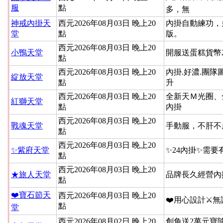
服
點
多，無
神戒內掛天
西元2026年08月03日 晚上20
內掛自動練功，
堂
點
版。
西元2026年08月03日 晚上20
小鴨天堂
開服送蛋糕貨幣
點
西元2026年08月03日 晚上20
內掛.好濃.團隊
綻放天堂
點
升
西元2026年08月03日 晚上20
全新天Ｍ光圈、
紅獅天堂
點
內掛
西元2026年08月03日 晚上20
戰魂天堂
手動服，不肝不
點
西元2026年08月03日 晚上20
✨紫府天堂
✨24內掛✨需要
點
西元2026年08月03日 晚上20
★旅人天堂
品牌長久經營內
點
❤️寶石節天
西元2026年08月03日 晚上20
❤️用心設計⚔
點
堂
西元2026年08月02日 晚上20
創角送2萬元寶