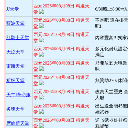
西元2026年08月08日 精選天
JJ天堂
6/30晚上8:00
堂
西元2026年08月08日 精選天
不是吧 還在掛天
藍波天堂
吧!!
堂
西元2026年08月08日 精選天
紅騎士天堂
內容豐富!!!獨
堂
西元2026年08月08日 精選天
多元化耐玩設定
天泣天堂
滿足
堂
西元2026年08月08日 精選天
只開放五大職業
宙斯天堂
味
堂
西元2026年08月08日 精選天
祈姬天堂
無贊助270c休
堂
西元2026年08月08日 精選天
改寫天堂歷史 
天堂I革命服
人服
堂
西元2026年08月08日 精選天
出生送全能45
炙魂天堂
娃武器
堂
西元2026年08月08日 精選天
送+9武器娃娃
席維斯天堂
糕貨幣
堂