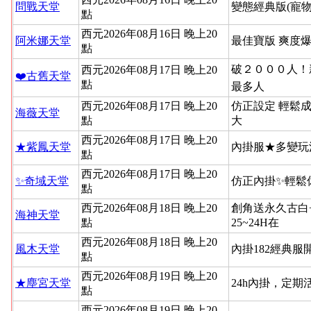
問戰天堂
變態經典版(寵物
點
西元2026年08月16日 晚上20
阿米娜天堂
最佳寶版 爽度
點
破２０００人！新
西元2026年08月17日 晚上20
❤️古舊天堂
點
最多人
西元2026年08月17日 晚上20
仿正設定 輕鬆
海薇天堂
點
大
西元2026年08月17日 晚上20
★紫鳳天堂
內掛服★多變玩
點
西元2026年08月17日 晚上20
✨奇域天堂
仿正內掛✨輕鬆
點
西元2026年08月18日 晚上20
創角送永久古白
海神天堂
點
25~24H在
西元2026年08月18日 晚上20
風木天堂
內掛182經典
點
西元2026年08月19日 晚上20
★塵宮天堂
24h內掛，定
點
西元2026年08月19日 晚上20