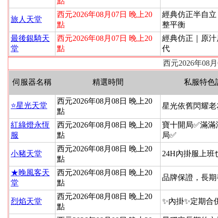
點
西元2026年08月07日 晚上20
經典仿正半自立
旅人天堂
點
整平衡
最後銀騎天
西元2026年08月07日 晚上20
經典仿正｜原汁
堂
點
代
西元2026年08
伺服器名稱
精選時間
私服特色
西元2026年08月08日 晚上20
⭐️星光天堂
星光依舊閃耀老
點
紅綠燈永恆
西元2026年08月08日 晚上20
寶十開局✅滿滿
服
點
局✅
西元2026年08月08日 晚上20
小豬天堂
24H內掛服上
點
★晚風客天
西元2026年08月08日 晚上20
品牌保證，長期
堂
點
西元2026年08月08日 晚上20
烈焰天堂
✨內掛✨定期合
點