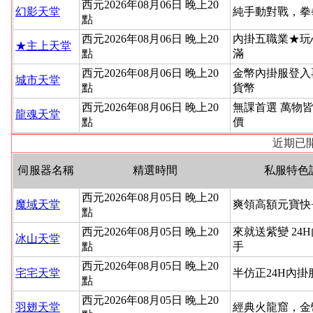
西元2026年08月06日 晚上20
幻影天堂
純手動對戰，拳
點
西元2026年08月06日 晚上20
內掛五職業★玩
★主上天堂
點
滿
西元2026年08月06日 晚上20
金幣內掛服登入
城市天堂
點
貨幣
西元2026年08月06日 晚上20
無課首選 萬物
龍魂天堂
點
價
近期已開
伺服器名稱
精選時間
私服特色
西元2026年08月05日 晚上20
魔域天堂
爽領高額元寶快
點
西元2026年08月05日 晚上20
來就送紫變 24
冰山天堂
點
手
西元2026年08月05日 晚上20
宅宅天堂
半仿正24H內
點
西元2026年08月05日 晚上20
羽翅天堂
經典火龍窟，金