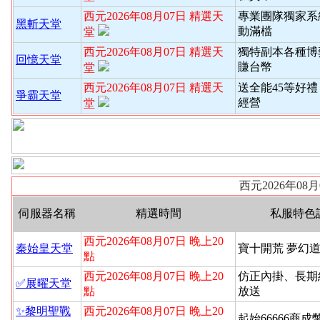
西元2026年08月07日 精選天
專業團隊獨家系
黑斬天堂
動滿檔
堂
西元2026年08月07日 精選天
獨特副本各種博
回憶天堂
賺台幣
堂
西元2026年08月07日 精選天
送全能45等好禮
爭霸天堂
經營
堂
西元2026年08
伺服器名稱
精選時間
私服特色
西元2026年08月07日 晚上20
秦始皇天堂
寶十開荒 夢幻道
點
西元2026年08月07日 晚上20
仿正內掛、長期
✅展曜天堂
點
放送
✨黎明聖戰
西元2026年08月07日 晚上20
起始66666商成