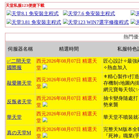
天堂私服123便捷下載
天堂8.1 免安裝主程式
天堂7.6 免安裝主程式
天堂3.81 免安裝主程式
天堂123 WIN7選字修復程式
熱門優
伺服器名稱
精選時間
私服特色
✅二間天堂
西元2026年08月07日 精選天
匠心設計✧最強
國際服
✧熱血加入
堂
⚜️精心製作τ打造無
西元2026年08月07日 精選天
敲愛勝天堂
存機制τ地圖內掛ζ
堂
網元寶每天領ζ
西元2026年08月07日 精選天
抽卡變身隨處打
反叛者天堂
勢來襲
堂
西元2026年08月07日 精選天
華天堂
華天堂不噴裝就
堂
西元2026年08月07日 精選天
完整天M版本全
真の天堂M
『死神』職業(手
堂