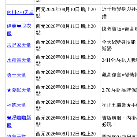
近千種變身與娃
西元2026年08月10日 晚上20
內掛270天堂
點
鑽
伊芙❤️脫衣
西元2026年08月11日 晚上20
懷舊寶版⭐超高
點
服
西元2026年08月11日 晚上20
全天M變身技能
吉野家天堂
點
斯變
西元2026年08月11日 晚上20
水精靈天堂
24H全內掛,人
點
西元2026年08月11日 晚上20
飆高傷害⭐變態
勇士天堂
點
西元2026年08月12日 晚上20
★夏眠天堂
2.70內掛 品牌
點
西元2026年08月12日 晚上20
福德天堂
彷正五職業★手
點
❤️呼嚕嚕新
西元2026年08月12日 晚上20
寶版爽服・內掛
點
必玩！
服
西元2026年08月12日 晚上20
遺忘天堂
周領500+每日