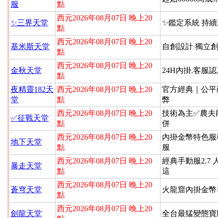
服
點
西元2026年08月07日 晚上20
✨三界天堂
✨鑑定系統 持
點
西元2026年08月07日 晚上20
基米斯天堂
自創設計 獨立
點
西元2026年08月07日 晚上20
金秋天堂
24H內掛.客服
點
夜精靈182天
西元2026年08月07日 晚上20
官方經典｜公平
堂
點
弊
西元2026年08月07日 晚上20
技術為主✅農夫
✅征戰天堂
點
併
西元2026年08月07日 晚上20
內掛金幣特色服
地下天堂
點
服
西元2026年08月07日 晚上20
經典手動服2.7 
暴走天堂
點
這
西元2026年08月07日 晚上20
蒼穹天堂
火龍窟內掛金幣
點
西元2026年08月07日 晚上20
劍龍天堂
全台最猛變態寶