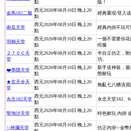
點
版！
西元2026年08月10日 晚上20
金馬182二服
經典重現/登入送
點
西元2026年08月10日 晚上20
南瓜天堂
經典內掛不玩可
點
西元2026年08月10日 晚上20
一個不需要你花
羽桐天堂
點
伺服
２７０Ｃ天
西元2026年08月10日 晚上20
半自立仿正，附
堂
點
功。
西元2026年08月10日 晚上20
新手送神裝，最
❤️墨隱天堂
點
態耐玩
★玄天令天
西元2026年08月10日 晚上20
無亂七八糟演員
堂
點
西元2026年08月10日 晚上20
永念182天堂
永念天堂182、8
點
西元2026年08月10日 晚上20
聖淘沙天堂
特色耐玩 內掛 
點
西元2026年08月10日 晚上20
✨神瀾天堂
仿正內掛✨金幣
點