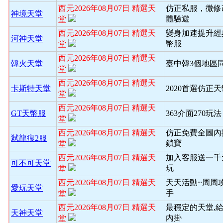
西元2026年08月07日 精選天
仿正私服，微修
神境天堂
體驗遊
堂
西元2026年08月07日 精選天
變身加速提升經
河神天堂
幣服
堂
西元2026年08月07日 精選天
韓火天堂
臺中韓3個地區
堂
西元2026年08月07日 精選天
卡斯特天堂
2020首選仿正
堂
西元2026年08月07日 精選天
GT天幣服
363介面270玩
堂
西元2026年08月07日 精選天
仿正免費全圖內
弒龍痕2服
鎖寶
堂
西元2026年08月07日 精選天
加入客服送一千
可不可天堂
玩
堂
西元2026年08月07日 精選天
天天活動~周周
愛玩天堂
手
堂
西元2026年08月07日 精選天
最穩定的天堂,
天神天堂
內掛
堂