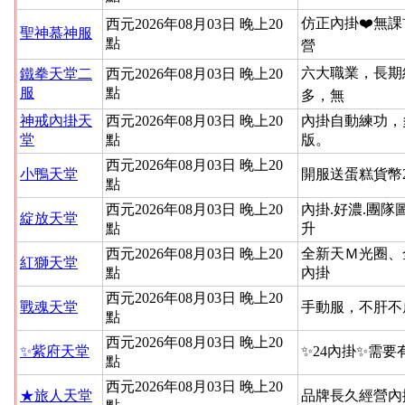
仿正內掛❤️無課
西元2026年08月03日 晚上20
聖神慕神服
點
營
六大職業，長期
鐵拳天堂二
西元2026年08月03日 晚上20
服
點
多，無
神戒內掛天
西元2026年08月03日 晚上20
內掛自動練功，
堂
點
版。
西元2026年08月03日 晚上20
小鴨天堂
開服送蛋糕貨幣
點
西元2026年08月03日 晚上20
內掛.好濃.團隊
綻放天堂
點
升
西元2026年08月03日 晚上20
全新天Ｍ光圈、
紅獅天堂
點
內掛
西元2026年08月03日 晚上20
戰魂天堂
手動服，不肝不
點
西元2026年08月03日 晚上20
✨紫府天堂
✨24內掛✨需要
點
西元2026年08月03日 晚上20
★旅人天堂
品牌長久經營內