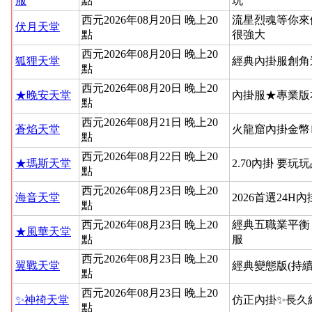
服
點
玩
西元2026年08月20日 晚上20
流星烈魂等你來
伏月天堂
點
很強大
西元2026年08月20日 晚上20
狐狸天堂
經典內掛服創角
點
西元2026年08月20日 晚上20
★晚安天堂
內掛服★專業版
點
西元2026年08月21日 晚上20
蒼焰天堂
火龍窟內掛金幣
點
西元2026年08月22日 晚上20
★瑪斯天堂
2.70內掛 要玩
點
西元2026年08月23日 晚上20
海音天堂
2026首選24H
點
西元2026年08月23日 晚上20
經典五職業平衡
★風華天堂
點
服
西元2026年08月23日 晚上20
翼戰天堂
經典變態版(持續
點
西元2026年08月23日 晚上20
✨神䄎天堂
仿正內掛✨長久
點