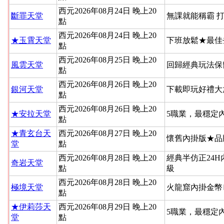
西元2026年08月24日 晚上20
斷罪天堂
無課就能稱霸 
點
西元2026年08月24日 晚上20
★玉霄天堂
下班放鬆★最佳
點
西元2026年08月25日 晚上20
風雲天堂
回歸經典玩法保
點
西元2026年08月26日 晚上20
銀河天堂
下載即玩好禮大
點
西元2026年08月26日 晚上20
★安拉天堂
5職業，最穩定
點
★青玄台天
西元2026年08月27日 晚上20
懷舊內掛版★品
堂
點
西元2026年08月28日 晚上20
經典半仿正24
奇岩天堂
點
級
西元2026年08月28日 晚上20
極境天堂
火龍窟內掛金幣
點
★伊莉莎天
西元2026年08月29日 晚上20
5職業，最穩定
堂
點