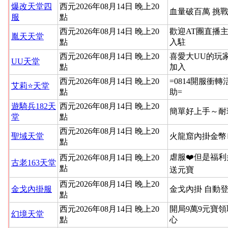
爆改天堂四
西元2026年08月14日 晚上20
血量破百萬 挑
服
點
西元2026年08月14日 晚上20
歡迎AT團直播
胤天天堂
點
入駐
西元2026年08月14日 晚上20
喜愛大UU的玩
UU天堂
點
加入
西元2026年08月14日 晚上20
=0814開服衝
艾莉⭐天堂
點
助=
遊騎兵182天
西元2026年08月14日 晚上20
簡單好上手～耐
堂
點
西元2026年08月14日 晚上20
聖域天堂
火龍窟內掛金幣
點
虐服❤️但是福利
西元2026年08月14日 晚上20
古老163天堂
點
送元寶
西元2026年08月14日 晚上20
金戈內掛服
金戈內掛 自動
點
西元2026年08月14日 晚上20
開局9萬9元寶領
幻境天堂
點
心