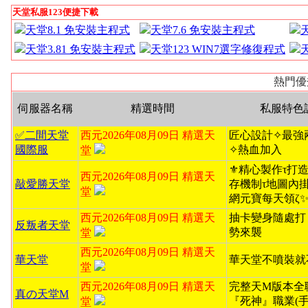
天堂私服123便捷下載
天堂8.1 免安裝主程式
天堂7.6 免安裝主程式
天堂3.81 免安裝主程式
天堂123 WIN7選字修復程式
熱門優
伺服器名稱
精選時間
私服特色
✅二間天堂
西元2026年08月09日 精選天
匠心設計✧最強
國際服
✧熱血加入
堂
⚜️精心製作τ打造無
西元2026年08月09日 精選天
敲愛勝天堂
存機制τ地圖內掛ζ
堂
網元寶每天領ζ
西元2026年08月09日 精選天
抽卡變身隨處打
反叛者天堂
勢來襲
堂
西元2026年08月09日 精選天
華天堂
華天堂不噴裝就
堂
西元2026年08月09日 精選天
完整天M版本全
真の天堂M
『死神』職業(手
堂