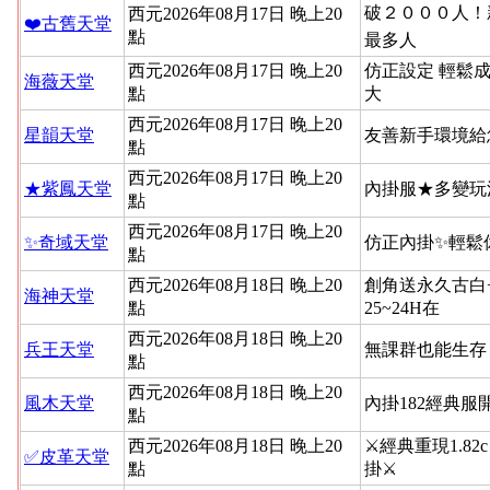
破２０００人！新
西元2026年08月17日 晚上20
❤️古舊天堂
點
最多人
西元2026年08月17日 晚上20
仿正設定 輕鬆
海薇天堂
點
大
西元2026年08月17日 晚上20
星韻天堂
友善新手環境給
點
西元2026年08月17日 晚上20
★紫鳳天堂
內掛服★多變玩
點
西元2026年08月17日 晚上20
✨奇域天堂
仿正內掛✨輕鬆
點
西元2026年08月18日 晚上20
創角送永久古白
海神天堂
點
25~24H在
西元2026年08月18日 晚上20
兵王天堂
無課群也能生存
點
西元2026年08月18日 晚上20
風木天堂
內掛182經典
點
西元2026年08月18日 晚上20
⚔️經典重現1.82
✅皮革天堂
點
掛⚔️