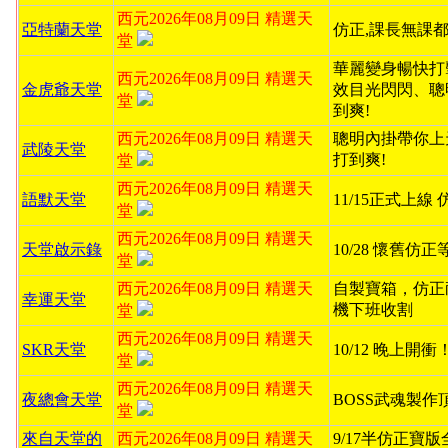
西元2026年08月09日 精選天
亞特蘭天堂
仿正,課長無課都
堂
華麗變身暢快打
西元2026年08月09日 精選天
金虎爺天堂
效目光閃閃、聰
堂
到爽!
西元2026年08月09日 精選天
聰明內掛帶你上
武陵天堂
打到爽!
堂
西元2026年08月09日 精選天
語默天堂
11/15正式上線
堂
西元2026年08月09日 精選天
天堂啟示錄
10/28 懷舊仿
堂
西元2026年08月09日 精選天
自製寶箱，仿正
幸運天堂
機下班收割
堂
西元2026年08月09日 精選天
SKR天堂
10/12 晚上開
堂
西元2026年08月09日 精選天
夜總會天堂
BOSS武魂製作
堂
來自天堂的
西元2026年08月09日 精選天
9/17半仿正寶