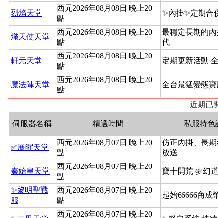
西元2026年08月08日 晚上20
烈焰天堂
✨內掛✨定期合
點
西元2026年08月08日 晚上20
最穩定長期的內
熾天使天堂
點
代
西元2026年08月08日 晚上20
軒元天堂
定期更新活動 
點
西元2026年08月08日 晚上20
魔法陣天堂
全台最猛變態寶
點
近期已開
伺服器名稱
精選時間
私服特色
西元2026年08月07日 晚上20
仿正內掛、長期
✅展曜天堂
點
放送
西元2026年08月07日 晚上20
秦始皇天堂
寶十開荒 夢幻道
點
✨黎明聖戰
西元2026年08月07日 晚上20
起始66666商成
服
點
西元2026年08月07日 晚上20