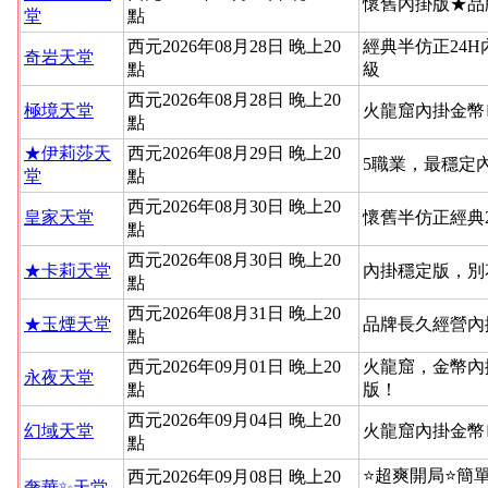
懷舊內掛版★品
堂
點
西元2026年08月28日 晚上20
經典半仿正24
奇岩天堂
點
級
西元2026年08月28日 晚上20
極境天堂
火龍窟內掛金幣
點
★伊莉莎天
西元2026年08月29日 晚上20
5職業，最穩定
堂
點
西元2026年08月30日 晚上20
皇家天堂
懷舊半仿正經典
點
西元2026年08月30日 晚上20
★卡莉天堂
內掛穩定版，別
點
西元2026年08月31日 晚上20
★玉煙天堂
品牌長久經營內
點
西元2026年09月01日 晚上20
火龍窟，金幣內
永夜天堂
點
版！
西元2026年09月04日 晚上20
幻域天堂
火龍窟內掛金幣
點
⭐超爽開局⭐簡
西元2026年09月08日 晚上20
奢華✨天堂