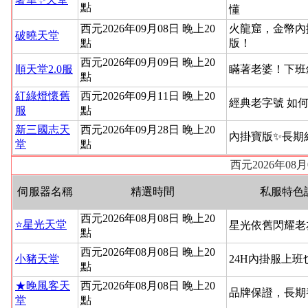
點
懂
西元2026年09月08日 晚上20
火龍窟，金幣內
破曉天堂
點
版！
西元2026年09月09日 晚上20
順天堂2.0服
瞞著老婆！下班
點
紅綠燈懷舊
西元2026年09月11日 晚上20
經典老字號 如何
服
點
新三國志天
西元2026年09月28日 晚上20
內掛寶版✨長期
堂
點
西元2026年08
伺服器名稱
精選時間
私服特色
西元2026年08月08日 晚上20
⭐️星光天堂
星光依舊閃耀老
點
西元2026年08月08日 晚上20
小豬天堂
24H內掛服上
點
★晚風客天
西元2026年08月08日 晚上20
品牌保證，長期
堂
點