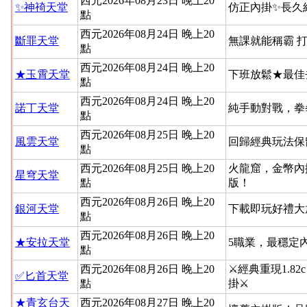
西元2026年08月23日 晚上20
✨神䄎天堂
仿正內掛✨長久
點
西元2026年08月24日 晚上20
斷罪天堂
無課就能稱霸 
點
西元2026年08月24日 晚上20
★玉霄天堂
下班放鬆★最佳
點
西元2026年08月24日 晚上20
諾丁天堂
純手動對戰，拳
點
西元2026年08月25日 晚上20
風雲天堂
回歸經典玩法保
點
西元2026年08月25日 晚上20
火龍窟，金幣內
星穹天堂
點
版！
西元2026年08月26日 晚上20
銀河天堂
下載即玩好禮大
點
西元2026年08月26日 晚上20
★安拉天堂
5職業，最穩定
點
西元2026年08月26日 晚上20
⚔️經典重現1.82
✅匕首天堂
點
掛⚔️
★青玄台天
西元2026年08月27日 晚上20