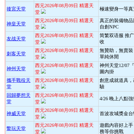
西元2026年08月09日 精選天
後宮天堂
極速變身一等真
堂
西元2026年08月09日 精選天
真正的裝備物品
神皇天堂
自創NPC
堂
西元2026年08月09日 精選天
简繁双语服 推
友战天堂
收
堂
西元2026年08月09日 精選天
無贊助，無賣裝
刺客天堂
單純休閒
堂
西元2026年08月09日 精選天
神州天堂12/0
神州天堂
圖內掛
堂
攜手戰役天
西元2026年08月09日 精選天
創意成就道具，
堂
驗
堂
回歸夢想天
西元2026年08月09日 精選天
4/26 晚上八
堂
堂
西元2026年08月09日 精選天
神威天堂
首波攻城獎金台
堂
西元2026年08月09日 精選天
遊戲內容好上手
鱉玩天堂
務等你挑戰
堂