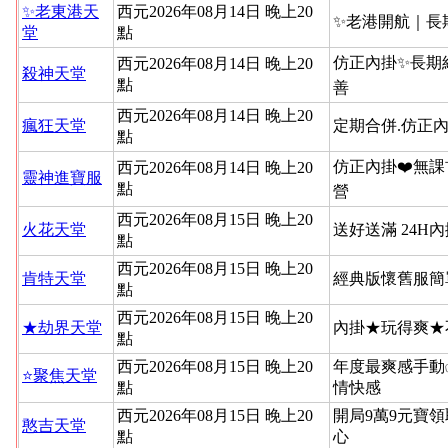
✨老東港天
西元2026年08月14日 晚上20
✨老港開航｜長
堂
點
仿正內掛✨長期
西元2026年08月14日 晚上20
殺神天堂
點
善
西元2026年08月14日 晚上20
瘋狂天堂
定期合併.仿正內
點
仿正內掛❤️無課
西元2026年08月14日 晚上20
靈神進寶服
點
營
西元2026年08月15日 晚上20
火花天堂
送好送滿 24H
點
西元2026年08月15日 晚上20
肯特天堂
經典版懷舊服簡
點
西元2026年08月15日 晚上20
★劫界天堂
內掛★玩得爽★
點
西元2026年08月15日 晚上20
年度最爽感手動
⭐聚焦天堂
點
情快感
西元2026年08月15日 晚上20
開局9萬9元寶領
憨吉天堂
點
心