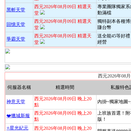
西元2026年08月09日 精選天
專業團隊獨家系
黑斬天堂
動滿檔
堂
西元2026年08月09日 精選天
獨特副本各種博
回憶天堂
賺台幣
堂
西元2026年08月09日 精選天
送全能45等好禮
爭霸天堂
經營
堂
西元2026年08
伺服器名稱
精選時間
私服特色
西元2026年08月09日 晚上20
神意天堂
內掛~獨家地圖
點
西元2026年08月09日 晚上20
上班族首選！附
❤️獵城新服
點
版！
⭐星光紀元
西元2026年08月09日 晚上20