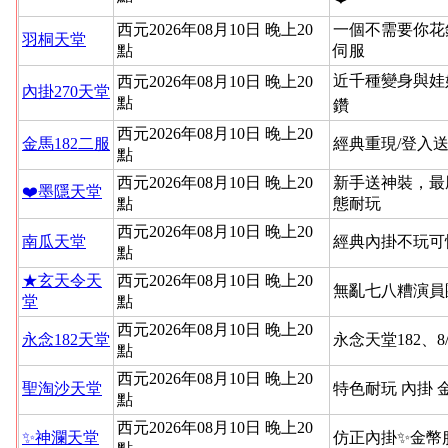
西元2026年08月10日 晚上20
一個不需要你花
羽桐天堂
點
伺服
近千種變身與娃
西元2026年08月10日 晚上20
內掛270天堂
點
鑽
西元2026年08月10日 晚上20
金馬182二服
經典重現/登入送
點
西元2026年08月10日 晚上20
新手送神裝，最
❤️墨隱天堂
點
態耐玩
西元2026年08月10日 晚上20
南瓜天堂
經典內掛不玩可
點
★玄天令天
西元2026年08月10日 晚上20
無亂七八糟演員
堂
點
西元2026年08月10日 晚上20
永念182天堂
永念天堂182、8
點
西元2026年08月10日 晚上20
聖淘沙天堂
特色耐玩 內掛 
點
西元2026年08月10日 晚上20
✨神瀾天堂
仿正內掛✨金幣