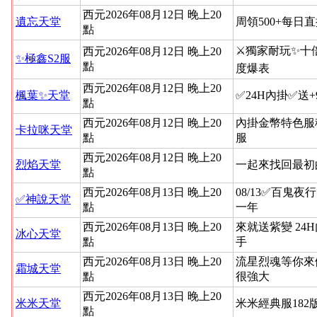
西元2026年08月12日 晚上20
遺忘天堂
周領500+每日
點
⚔️獨家耐玩✨十
西元2026年08月12日 晚上20
✨極鑫S2服
點
度爆表
西元2026年08月12日 晚上20
楓葉✨天堂
✅24H內掛✅送
點
西元2026年08月12日 晚上20
內掛金幣特色服
卡拉咪天堂
點
服
西元2026年08月12日 晚上20
烈焰天堂
一起來找回最初
點
西元2026年08月13日 晚上20
08/13✅百鬼夜
✅神說天堂
點
一年
西元2026年08月13日 晚上20
來就送紫變 24
冰心天堂
點
手
西元2026年08月13日 晚上20
流星烈魂等你來
霜城天堂
點
很強大
西元2026年08月13日 晚上20
米米天堂
米米經典服182
點