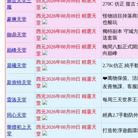
盛世天堂三
西元2026年08月09日 精選天
270C 仿正 復古
服
堂
西元2026年08月09日 精選天
怪物頭目掉落商
豪爽天堂
也暢玩
堂
西元2026年08月09日 精選天
獨特副本 守城
御鼎天堂
送套裝
堂
西元2026年08月09日 精選天
晚間八點正式開
巔峰天堂
向巔峰
堂
西元2026年08月09日 精選天
晨曦天堂
2.70c仿正 純手
堂
❤️萬物保值、
西元2026年08月09日 精選天
新肯特天堂
堂
友善無課、客服
西元2026年08月09日 精選天
雷洛天堂
每周三天世界王
堂
西元2026年08月09日 精選天
同心天堂
經典2.7手動防
堂
華燈初上天
西元2026年08月09日 精選天
打造乾淨遊戲環境
堂
堂