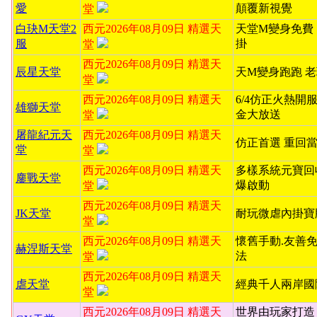
愛
顛覆新視覺
堂
白玦M天堂2
西元2026年08月09日 精選天
天堂M變身免費
服
掛
堂
西元2026年08月09日 精選天
辰星天堂
天M變身跑跑 
堂
西元2026年08月09日 精選天
6/4仿正火熱開服
雄獅天堂
金大放送
堂
屠龍紀元天
西元2026年08月09日 精選天
仿正首選 重回
堂
堂
西元2026年08月09日 精選天
多樣系統元寶回
鏖戰天堂
爆啟動
堂
西元2026年08月09日 精選天
JK天堂
耐玩微虐內掛寶
堂
西元2026年08月09日 精選天
懷舊手動.友善
赫涅斯天堂
法
堂
西元2026年08月09日 精選天
虐天堂
經典千人兩岸國
堂
西元2026年08月09日 精選天
世界由玩家打造