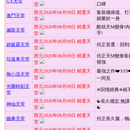
GY天堂
口碑
堂
西元2026年08月09日 精選天
集裝備保值、打
激鬥天堂
娛樂於一身
堂
西元2026年08月09日 精選天
酷炫天M變身!內
滅龍天堂
手!
堂
西元2026年08月09日 精選天
超級霸天堂
仿正首選：回到
堂
西元2026年08月09日 精選天
仿正天M變身靠
垃圾車天堂
很強
堂
西元2026年08月09日 精選天
最強之作❤️3/19
無心流天堂
堂
一同見
光榮時刻天
西元2026年08月09日 精選天
✯回憶經典✯絕
堂
堂
西元2026年08月09日 精選天
☯長久穩定,無課
神仙天堂
堂
☯
西元2026年08月09日 精選天
鐵拳天堂
仿正長久服，物
堂
西元2026年08月09日 精選天