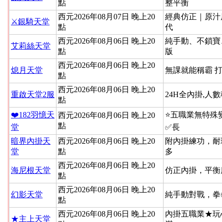
點
整平衡
西元2026年08月07日 晚上20
經典仿正｜原汁
⚔️銀騎天堂
點
代
西元2026年08月06日 晚上20
純手動、不鎖寶
艾莉絲天堂
點
版
西元2026年08月06日 晚上20
熄月天堂
無課就能稱霸 
點
西元2026年08月06日 晚上20
重啟天堂2服
24H全內掛,人
點
❤️182羽憶天
⭐️五職業無特
西元2026年08月06日 晚上20
點
堂
✅長
暗界內掛天
西元2026年08月06日 晚上20
附內掛練功，耐
堂
點
多
西元2026年08月06日 晚上20
海尼根天堂
仿正內掛，平衡
點
西元2026年08月06日 晚上20
幻影天堂
純手動對戰，拳
點
西元2026年08月06日 晚上20
內掛五職業★玩
★主上天堂