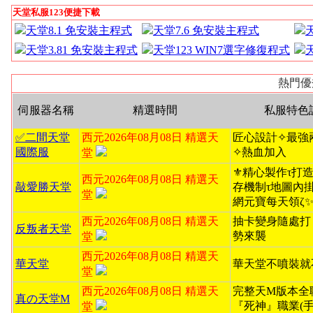
天堂私服123便捷下載
天堂8.1 免安裝主程式
天堂7.6 免安裝主程式
天堂3.81 免安裝主程式
天堂123 WIN7選字修復程式
熱門優
伺服器名稱
精選時間
私服特色
✅二間天堂
西元2026年08月08日 精選天
匠心設計✧最強
國際服
✧熱血加入
堂
⚜️精心製作τ打造無
西元2026年08月08日 精選天
敲愛勝天堂
存機制τ地圖內掛ζ
堂
網元寶每天領ζ
西元2026年08月08日 精選天
抽卡變身隨處打
反叛者天堂
勢來襲
堂
西元2026年08月08日 精選天
華天堂
華天堂不噴裝就
堂
西元2026年08月08日 精選天
完整天M版本全
真の天堂M
『死神』職業(手
堂