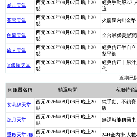
西元2026年08月07日 晚上20
經典手動服2.7 
暴走天堂
點
這
西元2026年08月07日 晚上20
蒼穹天堂
火龍窟內掛金幣
點
西元2026年08月07日 晚上20
劍龍天堂
全台最猛變態寶
點
西元2026年08月07日 晚上20
經典仿正半自立
旅人天堂
點
整平衡
西元2026年08月07日 晚上20
經典仿正｜原汁
⚔️銀騎天堂
點
代
近期已開
伺服器名稱
精選時間
私服特色
西元2026年08月06日 晚上20
純手動、不鎖寶
艾莉絲天堂
點
版
西元2026年08月06日 晚上20
熄月天堂
無課就能稱霸 
點
西元2026年08月06日 晚上20
重啟天堂2服
24H全內掛,人