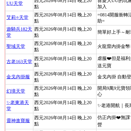
西元2026年08月14日 晚上20
喜愛大UU的玩
UU天堂
點
加入
西元2026年08月14日 晚上20
=0814開服衝
艾莉⭐天堂
點
助=
遊騎兵182天
西元2026年08月14日 晚上20
簡單好上手～耐
堂
點
西元2026年08月14日 晚上20
聖域天堂
火龍窟內掛金幣
點
虐服❤️但是福利
西元2026年08月14日 晚上20
古老163天堂
點
送元寶
西元2026年08月14日 晚上20
金戈內掛服
金戈內掛 自動
點
西元2026年08月14日 晚上20
開局9萬9元寶領
幻境天堂
點
心
✨老東港天
西元2026年08月14日 晚上20
✨老港開航｜長
堂
點
仿正內掛❤️無課
西元2026年08月14日 晚上20
靈神進寶服
點
營