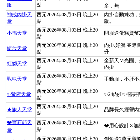
服
點
多，無
神戒內掛天
西元2026年08月03日 晚上20
內掛自動練功，
堂
點
版。
西元2026年08月03日 晚上20
小鴨天堂
開服送蛋糕貨幣
點
西元2026年08月03日 晚上20
內掛.好濃.團隊
綻放天堂
點
升
西元2026年08月03日 晚上20
全新天Ｍ光圈、
紅獅天堂
點
內掛
西元2026年08月03日 晚上20
戰魂天堂
手動服，不肝不
點
西元2026年08月03日 晚上20
✨紫府天堂
✨24內掛✨需要
點
西元2026年08月03日 晚上20
★旅人天堂
品牌長久經營內
點
❤️寶石節天
西元2026年08月03日 晚上20
❤️用心設計⚔
點
堂
西元2026年08月02日 晚上20
創角送2萬元寶