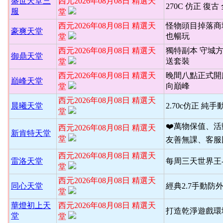
盛世天堂三
西元2026年08月08日 精選天
270C 仿正 復古
服
堂
西元2026年08月08日 精選天
怪物頭目掉落商
豪爽天堂
也暢玩
堂
西元2026年08月08日 精選天
獨特副本 守城
御鼎天堂
送套裝
堂
西元2026年08月08日 精選天
晚間八點正式開
巔峰天堂
向巔峰
堂
西元2026年08月08日 精選天
晨曦天堂
2.70c仿正 純手
堂
❤️萬物保值、
西元2026年08月08日 精選天
新肯特天堂
堂
友善無課、客服
西元2026年08月08日 精選天
雷洛天堂
每周三天世界王
堂
西元2026年08月08日 精選天
同心天堂
經典2.7手動防
堂
華燈初上天
西元2026年08月08日 精選天
打造乾淨遊戲環境
堂
堂