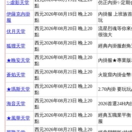
✨虛影天堂
仿正內掛✨定期
點
伊薩克內掛
西元2026年08月19日 晚上20
內掛服 上班族
服
點
玩
西元2026年08月20日 晚上20
流星烈魂等你來
伏月天堂
點
很強大
西元2026年08月20日 晚上20
狐狸天堂
經典內掛服創角
點
西元2026年08月20日 晚上20
★晚安天堂
內掛服★專業版
點
西元2026年08月21日 晚上20
蒼焰天堂
火龍窟內掛金幣
點
西元2026年08月22日 晚上20
★瑪斯天堂
2.70內掛 要玩
點
西元2026年08月23日 晚上20
海音天堂
2026首選24H
點
西元2026年08月23日 晚上20
經典五職業平衡
★風華天堂
點
服
西元2026年08月23日 晚上20