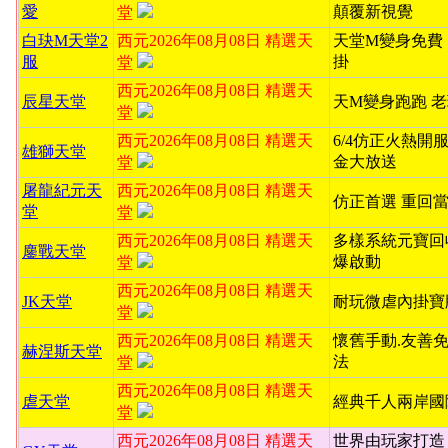
愛
顛覆新視覺
堂
白玦M天堂2
西元2026年08月08日 精選天
天堂M變身免費
服
掛
堂
西元2026年08月08日 精選天
辰星天堂
天M變身跑跑 
堂
西元2026年08月08日 精選天
6/4仿正火熱開服
雄獅天堂
金大放送
堂
屠龍紀元天
西元2026年08月08日 精選天
仿正首選 重回
堂
堂
西元2026年08月08日 精選天
多樣系統元寶回
鏖戰天堂
爆啟動
堂
西元2026年08月08日 精選天
JK天堂
耐玩微虐內掛寶
堂
西元2026年08月08日 精選天
懷舊手動.友善
赫涅斯天堂
法
堂
西元2026年08月08日 精選天
虐天堂
經典千人兩岸國
堂
西元2026年08月08日 精選天
世界由玩家打造