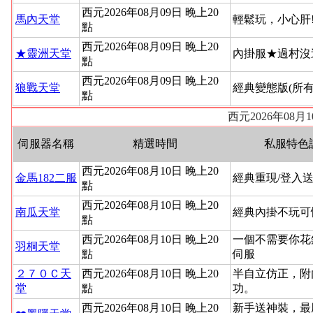
西元2026年08月09日 晚上20
馬內天堂
輕鬆玩，小心肝
點
西元2026年08月09日 晚上20
★靈洲天堂
內掛服★過村沒
點
西元2026年08月09日 晚上20
狼戰天堂
經典變態版(所
點
西元2026年08
伺服器名稱
精選時間
私服特色
西元2026年08月10日 晚上20
金馬182二服
經典重現/登入送
點
西元2026年08月10日 晚上20
南瓜天堂
經典內掛不玩可
點
西元2026年08月10日 晚上20
一個不需要你花
羽桐天堂
點
伺服
２７０Ｃ天
西元2026年08月10日 晚上20
半自立仿正，附
堂
點
功。
西元2026年08月10日 晚上20
新手送神裝，最