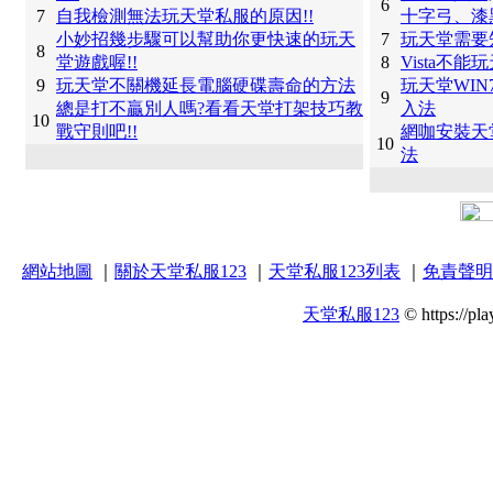
6
7
自我檢測無法玩天堂私服的原因!!
十字弓、漆
小妙招幾步驟可以幫助你更快速的玩天
7
玩天堂需要
8
堂遊戲喔!!
8
Vista不
9
玩天堂不關機延長電腦硬碟壽命的方法
玩天堂WI
9
總是打不贏別人嗎?看看天堂打架技巧教
入法
10
戰守則吧!!
網咖安裝天
10
法
網站地圖
｜
關於天堂私服123
｜
天堂私服123列表
｜
免責聲明
天堂私服123
© https://pla