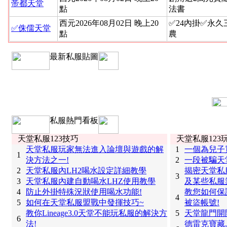
帝都天堂
點
法書
西元2026年08月02日 晚上20
✅24內掛✅永
✅侏儒天堂
點
農
最新私服貼圖
私服熱門看板
天堂私服123技巧
天堂私服123
天堂私服玩家無法進入論壇與遊戲的解
1
一個為兒子
1
決方法之一!
2
一段被騙天
2
天堂私服內LH2喝水設定詳細教學
揭密天堂私
3
3
天堂私服內建自動喝水LHZ使用教學
及某些私服
4
防止外掛特殊況狀使用喝水功能!
教您如何保
4
5
如何在天堂私服盟戰中發揮技巧~
被盜帳號!
教你Lineage3.0天堂不能玩私服的解決方
5
天堂龍門開
6
法!
德雷克寶藏