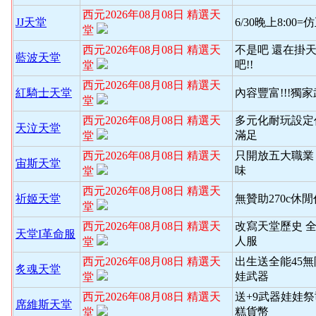
西元2026年08月08日 精選天
JJ天堂
6/30晚上8:00
堂
西元2026年08月08日 精選天
不是吧 還在掛天
藍波天堂
吧!!
堂
西元2026年08月08日 精選天
紅騎士天堂
內容豐富!!!獨
堂
西元2026年08月08日 精選天
多元化耐玩設定
天泣天堂
滿足
堂
西元2026年08月08日 精選天
只開放五大職業
宙斯天堂
味
堂
西元2026年08月08日 精選天
祈姬天堂
無贊助270c休
堂
西元2026年08月08日 精選天
改寫天堂歷史 
天堂I革命服
人服
堂
西元2026年08月08日 精選天
出生送全能45
炙魂天堂
娃武器
堂
西元2026年08月08日 精選天
送+9武器娃娃
席維斯天堂
糕貨幣
堂