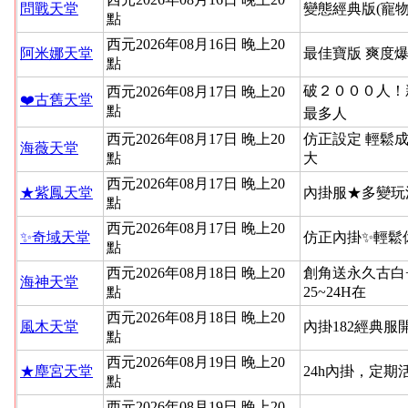
問戰天堂
變態經典版(寵物
點
西元2026年08月16日 晚上20
阿米娜天堂
最佳寶版 爽度
點
破２０００人！新
西元2026年08月17日 晚上20
❤️古舊天堂
點
最多人
西元2026年08月17日 晚上20
仿正設定 輕鬆
海薇天堂
點
大
西元2026年08月17日 晚上20
★紫鳳天堂
內掛服★多變玩
點
西元2026年08月17日 晚上20
✨奇域天堂
仿正內掛✨輕鬆
點
西元2026年08月18日 晚上20
創角送永久古白
海神天堂
點
25~24H在
西元2026年08月18日 晚上20
風木天堂
內掛182經典
點
西元2026年08月19日 晚上20
★塵宮天堂
24h內掛，定
點
西元2026年08月19日 晚上20