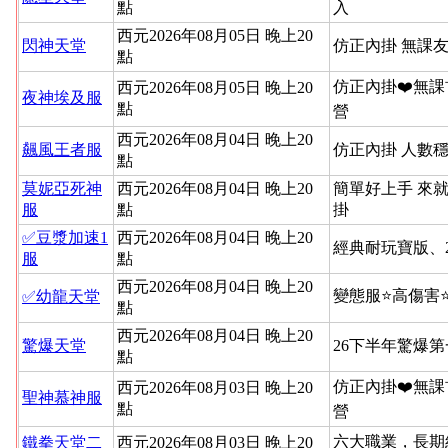
點
入
西元2026年08月05日 晚上20
閃神天堂
仿正內掛 無課友
點
仿正內掛❤️無課
西元2026年08月05日 晚上20
夜神埃及服
點
營
西元2026年08月04日 晚上20
飆風王者服
仿正內掛 人數穩
點
莫妮亞死神
西元2026年08月04日 晚上20
簡單好上手 來就
服
點
掛
✅豆漿加速1
西元2026年08月04日 晚上20
經典耐玩寶版、
服
點
西元2026年08月04日 晚上20
變態服⭐高傷害
✅幼龍天堂
點
西元2026年08月04日 晚上20
驚爆天堂
26下半年驚爆
點
仿正內掛❤️無課
西元2026年08月03日 晚上20
聖神慕神服
點
營
六大職業，長期
鐵拳天堂二
西元2026年08月03日 晚上20