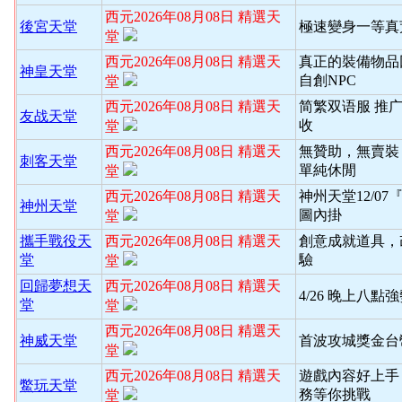
西元2026年08月08日 精選天
後宮天堂
極速變身一等真
堂
西元2026年08月08日 精選天
真正的裝備物品
神皇天堂
自創NPC
堂
西元2026年08月08日 精選天
简繁双语服 推
友战天堂
收
堂
西元2026年08月08日 精選天
無贊助，無賣裝
刺客天堂
單純休閒
堂
西元2026年08月08日 精選天
神州天堂12/0
神州天堂
圖內掛
堂
攜手戰役天
西元2026年08月08日 精選天
創意成就道具，
堂
驗
堂
回歸夢想天
西元2026年08月08日 精選天
4/26 晚上八
堂
堂
西元2026年08月08日 精選天
神威天堂
首波攻城獎金台
堂
西元2026年08月08日 精選天
遊戲內容好上手
鱉玩天堂
務等你挑戰
堂