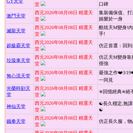
GY天堂
口碑
堂
西元2026年08月08日 精選天
集裝備保值、打
激鬥天堂
娛樂於一身
堂
西元2026年08月08日 精選天
酷炫天M變身!內
滅龍天堂
手!
堂
西元2026年08月08日 精選天
超級霸天堂
仿正首選：回到
堂
西元2026年08月08日 精選天
仿正天M變身靠
垃圾車天堂
很強
堂
西元2026年08月08日 精選天
最強之作❤️3/19
無心流天堂
堂
一同見
光榮時刻天
西元2026年08月08日 精選天
✯回憶經典✯絕
堂
堂
西元2026年08月08日 精選天
☯長久穩定,無課
神仙天堂
堂
☯
西元2026年08月08日 精選天
鐵拳天堂
仿正長久服，物
堂
西元2026年08月08日 精選天