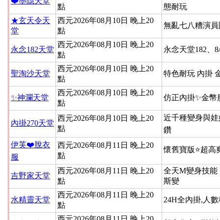
❤️墨隱天堂
點
態耐玩
★玄天令天
西元2026年08月10日 晚上20
無亂七八糟演員
堂
點
西元2026年08月10日 晚上20
永念182天堂
永念天堂182、8
點
西元2026年08月10日 晚上20
聖淘沙天堂
特色耐玩 內掛 
點
西元2026年08月10日 晚上20
✨神瀾天堂
仿正內掛✨金幣
點
近千種變身與娃
西元2026年08月10日 晚上20
內掛270天堂
點
鑽
伊芙❤️脫衣
西元2026年08月11日 晚上20
懷舊寶版⭐超高
點
服
西元2026年08月11日 晚上20
全天M變身技能
吉野家天堂
點
斯變
西元2026年08月11日 晚上20
水精靈天堂
24H全內掛,人
點
西元2026年08月11日 晚上20