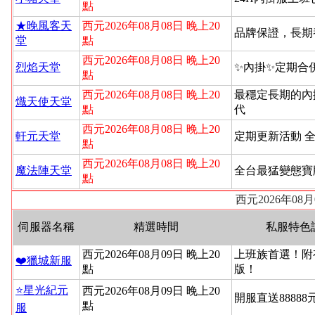
點
★晚風客天
西元2026年08月08日 晚上20
品牌保證，長期
堂
點
西元2026年08月08日 晚上20
烈焰天堂
✨內掛✨定期合
點
西元2026年08月08日 晚上20
最穩定長期的內
熾天使天堂
點
代
西元2026年08月08日 晚上20
軒元天堂
定期更新活動 
點
西元2026年08月08日 晚上20
魔法陣天堂
全台最猛變態寶
點
西元2026年08
伺服器名稱
精選時間
私服特色
西元2026年08月09日 晚上20
上班族首選！附
❤️獵城新服
點
版！
⭐星光紀元
西元2026年08月09日 晚上20
開服直送88888
點
服