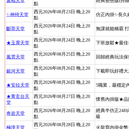
翼戰天堂
經典變態版(持續
點
西元2026年08月23日 晚上20
✨神䄎天堂
仿正內掛✨長久
點
西元2026年08月24日 晚上20
斷罪天堂
無課就能稱霸 
點
西元2026年08月24日 晚上20
★玉霄天堂
下班放鬆★最佳
點
西元2026年08月25日 晚上20
風雲天堂
回歸經典玩法保
點
西元2026年08月26日 晚上20
銀河天堂
下載即玩好禮大
點
西元2026年08月26日 晚上20
★安拉天堂
5職業，最穩定
點
★青玄台天
西元2026年08月27日 晚上20
懷舊內掛版★品
堂
點
西元2026年08月28日 晚上20
經典半仿正24
奇岩天堂
點
級
西元2026年08月28日 晚上20
極境天堂
火龍窟內掛金幣