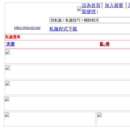
設為首頁
│
加入最愛
│
面捷徑
|
https://playsf.net/
私服程式下載
私服選單
天堂
亂/勇