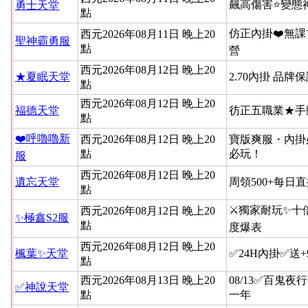
飆高傷害⭐變態
勇士天堂
點
仿正內掛❤️無課
西元2026年08月11日 晚上20
聖神霸勇服
點
營
西元2026年08月12日 晚上20
★夏眠天堂
2.70內掛 品牌
點
西元2026年08月12日 晚上20
福德天堂
彷正五職業★手
點
❤️呼嚕嚕新
西元2026年08月12日 晚上20
寶版爽服・內掛
點
必玩！
服
西元2026年08月12日 晚上20
遺忘天堂
周領500+每日
點
⚔️獨家耐玩✨十
西元2026年08月12日 晚上20
✨極鑫S2服
點
度爆表
西元2026年08月12日 晚上20
楓葉✨天堂
✅24H內掛✅送
點
西元2026年08月13日 晚上20
08/13✅百鬼夜
✅神說天堂
點
一年