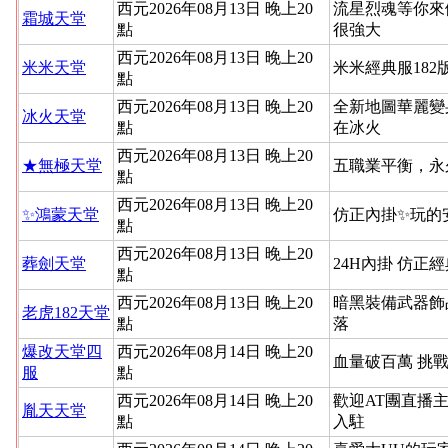
西元2026年08月13日 晚上20
流星烈魂等你來
霜城天堂
點
很強大
西元2026年08月13日 晚上20
米米天堂
米米經典服182
點
西元2026年08月13日 晚上20
全新地圖華麗變
冰火天堂
點
在冰火
西元2026年08月13日 晚上20
★無極天堂
五職業平衡，永
點
西元2026年08月13日 晚上20
✨鴻蒙天堂
仿正內掛✨玩的
點
西元2026年08月13日 晚上20
葬劍天堂
24H內掛 仿正
點
西元2026年08月13日 晚上20
暗黑裝備武器飾
老虎182天堂
點
落
爆改天堂四
西元2026年08月14日 晚上20
血量破百萬 挑
服
點
西元2026年08月14日 晚上20
歡迎AT團直播
胤天天堂
點
入駐