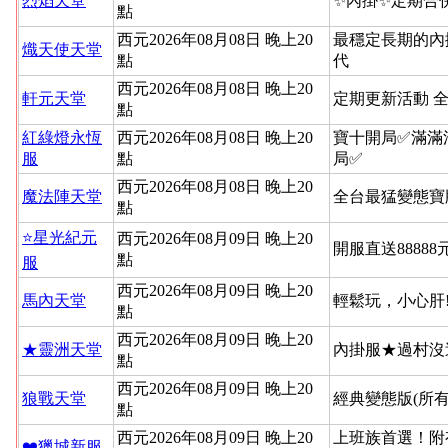
烈焰天堂
✨內掛✨定期合
點
西元2026年08月08日 晚上20
最穩定長期的內
熾天使天堂
點
代
西元2026年08月08日 晚上20
軒元天堂
定期更新活動 
點
紅綠燈永恆
西元2026年08月08日 晚上20
寶十開局✅滿滿
服
點
局✅
西元2026年08月08日 晚上20
魔法陣天堂
全台最猛變態寶
點
⭐星光紀元
西元2026年08月09日 晚上20
開服直送88888
點
服
西元2026年08月09日 晚上20
馬內天堂
輕鬆玩，小心肝
點
西元2026年08月09日 晚上20
★靈洲天堂
內掛服★過村沒
點
西元2026年08月09日 晚上20
狼戰天堂
經典變態版(所
點
西元2026年08月09日 晚上20
上班族首選！附
❤️獵城新服