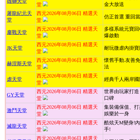
雄獅天堂
金大放送
堂
屠龍紀元天
西元2026年08月06日 精選天
仿正首選 重回
堂
堂
西元2026年08月06日 精選天
多樣系統元寶回
鏖戰天堂
爆啟動
堂
西元2026年08月06日 精選天
JK天堂
耐玩微虐內掛寶
堂
西元2026年08月06日 精選天
懷舊手動.友善
赫涅斯天堂
法
堂
西元2026年08月06日 精選天
虐天堂
經典千人兩岸國
堂
西元2026年08月06日 精選天
世界由玩家打造
GY天堂
口碑
堂
西元2026年08月06日 精選天
集裝備保值、打
激鬥天堂
娛樂於一身
堂
西元2026年08月06日 精選天
酷炫天M變身!內
滅龍天堂
手!
堂
西元2026年08月06日 精選天