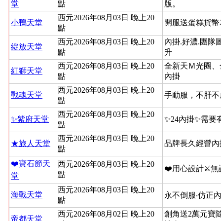
堂
點
版。
西元2026年08月03日 晚上20
小鴨天堂
開服送蛋糕貨幣
點
西元2026年08月03日 晚上20
內掛.好濃.團隊
綻放天堂
點
升
西元2026年08月03日 晚上20
全新天Ｍ光圈、
紅獅天堂
點
內掛
西元2026年08月03日 晚上20
戰魂天堂
手動服，不肝不
點
西元2026年08月03日 晚上20
✨紫府天堂
✨24內掛✨需要
點
西元2026年08月03日 晚上20
★旅人天堂
品牌長久經營內
點
❤️寶石節天
西元2026年08月03日 晚上20
❤️用心設計⚔
點
堂
西元2026年08月03日 晚上20
海戰天堂
永不倒服‧仿正內
點
西元2026年08月02日 晚上20
創角送2萬元寶
帝都天堂