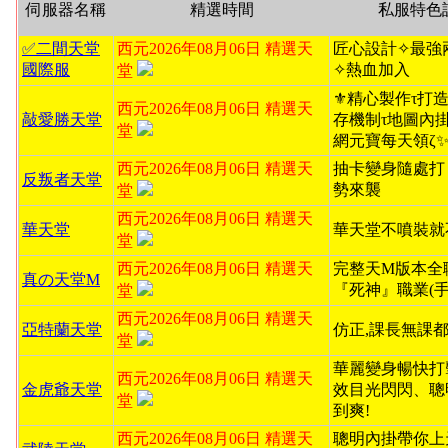
伺服器名稱
精選時間
私服特色
✅二間天堂
西元2026年08月06日 精選天
匠心設計✧最強
國際服
✧熱血加入
堂
⚜️精心製作τ打造無
西元2026年08月06日 精選天
敲愛勝天堂
存機制τ地圖內掛ζ
堂
網元寶每天領ζ
西元2026年08月06日 精選天
抽卡變身隨處打
反叛者天堂
勢來襲
堂
西元2026年08月06日 精選天
華天堂
華天堂不噴裝就
堂
西元2026年08月06日 精選天
完整天M版本全
真の天堂M
『死神』職業(手
堂
西元2026年08月06日 精選天
亞特蘭天堂
仿正,課長無課都
堂
華麗變身暢快打
西元2026年08月06日 精選天
金虎爺天堂
效目光閃閃、聰
堂
到爽!
西元2026年08月06日 精選天
聰明內掛帶你上