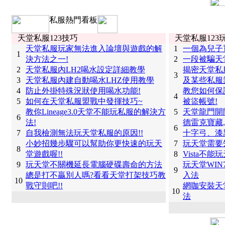
私服熱門看板
天堂私服123技巧
天堂私服123
天堂私服玩家無法進入論壇與遊戲的解
1
一個為兒子
1
決方法之一!
2
一段被騙天
2
天堂私服內LH2喝水設定詳細教學
揭密天堂私
3
3
天堂私服內建自動喝水LHZ使用教學
及某些私服
4
防止外掛特殊況狀使用喝水功能!
教您如何保
4
5
如何在天堂私服盟戰中發揮技巧~
被盜帳號!
教你Lineage3.0天堂不能玩私服的解決方
5
天堂龍門開
6
法!
德雷克寶藏
6
7
自我檢測無法玩天堂私服的原因!!
十字弓、漆
小妙招幾步驟可以幫助你更快速的玩天
7
玩天堂需要
8
堂遊戲喔!!
8
Vista不
9
玩天堂不關機延長電腦硬碟壽命的方法
玩天堂WI
9
總是打不贏別人嗎?看看天堂打架技巧教
入法
10
戰守則吧!!
網咖安裝天
10
法