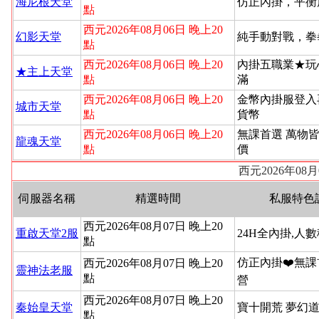
海尼根天堂
仿正內掛，平衡
點
西元2026年08月06日 晚上20
幻影天堂
純手動對戰，拳
點
西元2026年08月06日 晚上20
內掛五職業★玩
★主上天堂
點
滿
西元2026年08月06日 晚上20
金幣內掛服登入
城市天堂
點
貨幣
西元2026年08月06日 晚上20
無課首選 萬物
龍魂天堂
點
價
西元2026年08
伺服器名稱
精選時間
私服特色
西元2026年08月07日 晚上20
重啟天堂2服
24H全內掛,人
點
仿正內掛❤️無課
西元2026年08月07日 晚上20
靈神法老服
點
營
西元2026年08月07日 晚上20
秦始皇天堂
寶十開荒 夢幻道
點