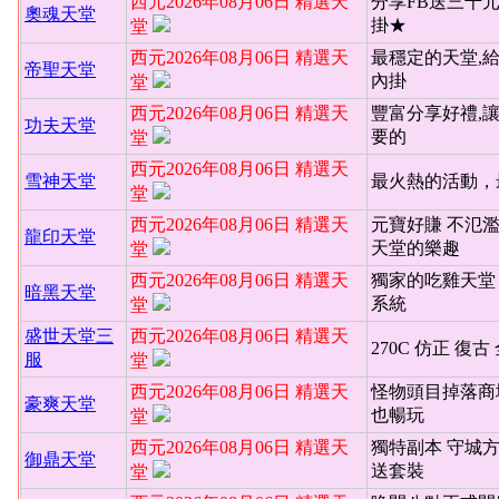
西元2026年08月06日 精選天
分享FB送三千
奧魂天堂
掛★
堂
西元2026年08月06日 精選天
最穩定的天堂,
帝聖天堂
內掛
堂
西元2026年08月06日 精選天
豐富分享好禮,
功夫天堂
要的
堂
西元2026年08月06日 精選天
雪神天堂
最火熱的活動，
堂
西元2026年08月06日 精選天
元寶好賺 不氾
龍印天堂
天堂的樂趣
堂
西元2026年08月06日 精選天
獨家的吃雞天堂 
暗黑天堂
系統
堂
盛世天堂三
西元2026年08月06日 精選天
270C 仿正 復古
服
堂
西元2026年08月06日 精選天
怪物頭目掉落商
豪爽天堂
也暢玩
堂
西元2026年08月06日 精選天
獨特副本 守城
御鼎天堂
送套裝
堂