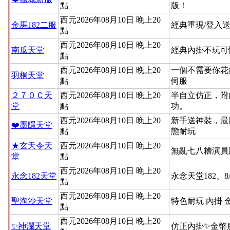
點
版！
西元2026年08月10日 晚上20
金馬182二服
經典重現/登入送
點
西元2026年08月10日 晚上20
南瓜天堂
經典內掛不玩可
點
西元2026年08月10日 晚上20
一個不需要你花
羽桐天堂
點
伺服
２７０Ｃ天
西元2026年08月10日 晚上20
半自立仿正，附
堂
點
功。
西元2026年08月10日 晚上20
新手送神裝，最
❤️墨隱天堂
點
態耐玩
★玄天令天
西元2026年08月10日 晚上20
無亂七八糟演員
堂
點
西元2026年08月10日 晚上20
永念182天堂
永念天堂182、8
點
西元2026年08月10日 晚上20
聖淘沙天堂
特色耐玩 內掛 
點
西元2026年08月10日 晚上20
✨神瀾天堂
仿正內掛✨金幣