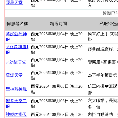
隱星天堂
點
入
近期已開
伺服器名稱
精選時間
私服特色
莫妮亞死神
西元2026年08月04日 晚上20
簡單好上手 來就
服
點
掛
✅豆漿加速1
西元2026年08月04日 晚上20
經典耐玩寶版、
服
點
西元2026年08月04日 晚上20
變態服⭐高傷害
✅幼龍天堂
點
西元2026年08月04日 晚上20
驚爆天堂
26下半年驚爆
點
仿正內掛❤️無課
西元2026年08月03日 晚上20
聖神慕神服
點
營
六大職業，長期
鐵拳天堂二
西元2026年08月03日 晚上20
服
點
多，無
神戒內掛天
西元2026年08月03日 晚上20
內掛自動練功，