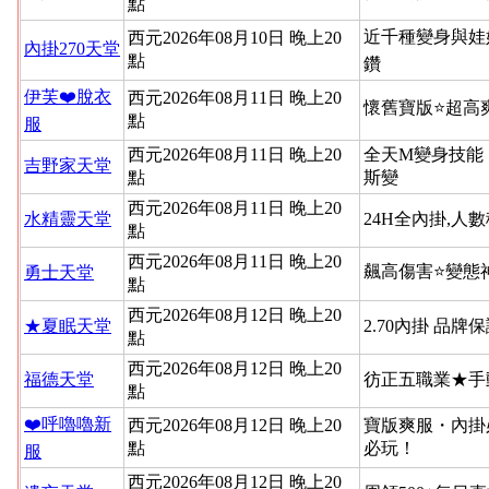
點
近千種變身與娃
西元2026年08月10日 晚上20
內掛270天堂
點
鑽
伊芙❤️脫衣
西元2026年08月11日 晚上20
懷舊寶版⭐超高
點
服
西元2026年08月11日 晚上20
全天M變身技能
吉野家天堂
點
斯變
西元2026年08月11日 晚上20
水精靈天堂
24H全內掛,人
點
西元2026年08月11日 晚上20
飆高傷害⭐變態
勇士天堂
點
西元2026年08月12日 晚上20
★夏眠天堂
2.70內掛 品牌
點
西元2026年08月12日 晚上20
福德天堂
彷正五職業★手
點
❤️呼嚕嚕新
西元2026年08月12日 晚上20
寶版爽服・內掛
點
必玩！
服
西元2026年08月12日 晚上20