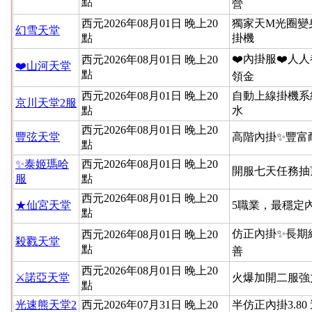
點
營
西元2026年08月01日 晚上20
獨家天M光圈變
幻雪天堂
點
掛機
❤️內掛服❤️人人
西元2026年08月01日 晚上20
❤️山河天堂
點
領金
西元2026年08月01日 晚上20
自動上線掛機系
京川天堂2服
點
水
西元2026年08月01日 晚上20
豐弦天堂
高階內掛✨豐富
點
✨泰姬瑪哈
西元2026年08月01日 晚上20
開服七天任務抽
服
點
西元2026年08月01日 晚上20
★仙宮天堂
5職業，最穩定
點
仿正內掛✨長期
西元2026年08月01日 晚上20
殺戮天堂
點
善
西元2026年08月01日 晚上20
⚔️諾亞天堂
火爆加開二服強
點
光速熊天堂2
西元2026年07月31日 晚上20
半仿正內掛3.80