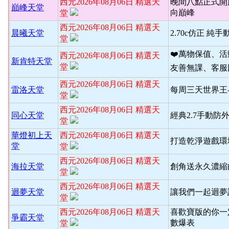
西元2026年08月06日 精選天
晚間八點正式開
巔峰天堂
向巔峰
堂
西元2026年08月06日 精選天
晨曦天堂
2.70c仿正 純手
堂
❤️萬物保值、
西元2026年08月06日 精選天
新肯特天堂
堂
友善無課、客服
西元2026年08月06日 精選天
雷洛天堂
每周三天世界王
堂
西元2026年08月06日 精選天
同心天堂
經典2.7手動防
堂
華燈初上天
西元2026年08月06日 精選天
打造乾淨遊戲環境
堂
堂
西元2026年08月06日 精選天
海拉天堂
創角送永久濃縮
堂
西元2026年08月06日 精選天
迴夢天堂
讓我們一起迴夢
堂
西元2026年08月06日 精選天
喜歡寶版的你一
爭霸天堂
數爆表
堂