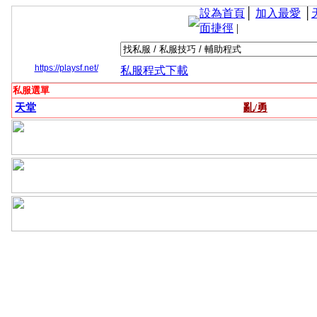
設為首頁
│
加入最愛
│
面捷徑
|
https://playsf.net/
私服程式下載
私服選單
天堂
亂/勇