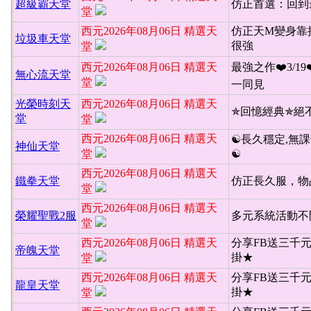
超級霸天堂
仿正首選：回到
堂
西元2026年08月06日 精選天
仿正天M變身靠
垃圾車天堂
很強
堂
西元2026年08月06日 精選天
最強之作❤️3/19
無心流天堂
堂
一同見
光榮時刻天
西元2026年08月06日 精選天
✯回憶經典✯絕
堂
堂
西元2026年08月06日 精選天
☯長久穩定,無課
神仙天堂
堂
☯
西元2026年08月06日 精選天
鐵拳天堂
仿正長久服，物
堂
西元2026年08月06日 精選天
榮耀聖戰2服
多元系統活動不
堂
西元2026年08月06日 精選天
分享FB送三千
帝魄天堂
掛★
堂
西元2026年08月06日 精選天
分享FB送三千
龍皇天堂
掛★
堂