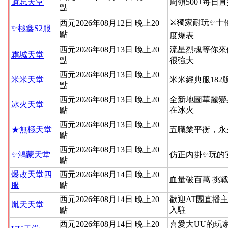
遺忘天堂
周領500+每日
點
⚔️獨家耐玩✨十
西元2026年08月12日 晚上20
✨極鑫S2服
點
度爆表
西元2026年08月13日 晚上20
流星烈魂等你來
霜城天堂
點
很強大
西元2026年08月13日 晚上20
米米天堂
米米經典服182
點
西元2026年08月13日 晚上20
全新地圖華麗變
冰火天堂
點
在冰火
西元2026年08月13日 晚上20
★無極天堂
五職業平衡，永
點
西元2026年08月13日 晚上20
✨鴻蒙天堂
仿正內掛✨玩的
點
爆改天堂四
西元2026年08月14日 晚上20
血量破百萬 挑
服
點
西元2026年08月14日 晚上20
歡迎AT團直播
胤天天堂
點
入駐
西元2026年08月14日 晚上20
喜愛大UU的玩