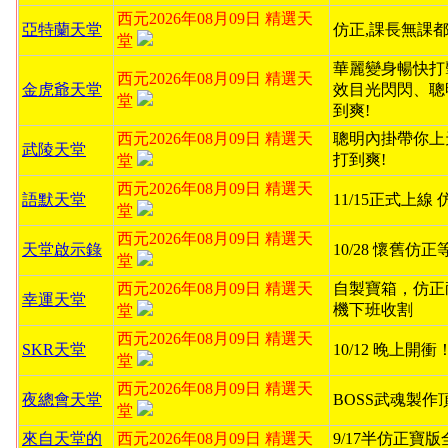
西元2026年08月09日 精選天
亞特蘭天堂
仿正,課長無課都
堂
華麗變身暢快打
西元2026年08月09日 精選天
金虎爺天堂
效目光閃閃、聰
堂
到爽!
西元2026年08月09日 精選天
聰明內掛帶你上
武陵天堂
打到爽!
堂
西元2026年08月09日 精選天
語默天堂
11/15正式上線
堂
西元2026年08月09日 精選天
天堂啟示錄
10/28 懷舊仿
堂
西元2026年08月09日 精選天
自製寶箱，仿正
幸運天堂
機下班收割
堂
西元2026年08月09日 精選天
SKR天堂
10/12 晚上開
堂
西元2026年08月09日 精選天
夜總會天堂
BOSS武魂製作
堂
來自天堂的
西元2026年08月09日 精選天
9/17半仿正寶