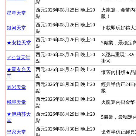
點
西元2026年08月25日 晚上20
火龍窟，金幣內
星穹天堂
點
版！
西元2026年08月26日 晚上20
銀河天堂
下載即玩好禮大
點
西元2026年08月26日 晚上20
★安拉天堂
5職業，最穩定
點
西元2026年08月26日 晚上20
⚔️經典重現1.82
✅匕首天堂
點
掛⚔️
★青玄台天
西元2026年08月27日 晚上20
懷舊內掛版★品
堂
點
西元2026年08月28日 晚上20
經典半仿正24
奇岩天堂
點
級
西元2026年08月28日 晚上20
極境天堂
火龍窟內掛金幣
點
★伊莉莎天
西元2026年08月29日 晚上20
5職業，最穩定
堂
點
西元2026年08月30日 晚上20
皇家天堂
懷舊半仿正經典
點