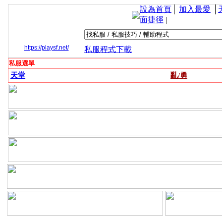
設為首頁
│
加入最愛
│
面捷徑
|
https://playsf.net/
私服程式下載
私服選單
天堂
亂/勇