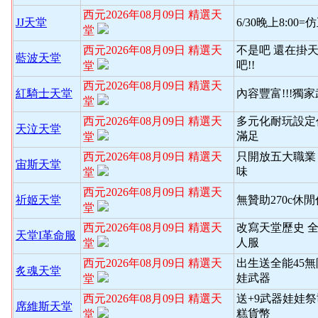
西元2026年08月09日 精選天
JJ天堂
6/30晚上8:00
堂
西元2026年08月09日 精選天
不是吧 還在掛天
藍波天堂
吧!!
堂
西元2026年08月09日 精選天
紅騎士天堂
內容豐富!!!獨
堂
西元2026年08月09日 精選天
多元化耐玩設定
天泣天堂
滿足
堂
西元2026年08月09日 精選天
只開放五大職業
宙斯天堂
味
堂
西元2026年08月09日 精選天
祈姬天堂
無贊助270c休
堂
西元2026年08月09日 精選天
改寫天堂歷史 
天堂I革命服
人服
堂
西元2026年08月09日 精選天
出生送全能45
炙魂天堂
娃武器
堂
西元2026年08月09日 精選天
送+9武器娃娃
席維斯天堂
糕貨幣
堂