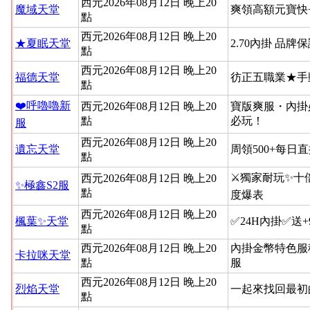
西元2026年08月12日 晚上20
魔域天堂
爽領高額元寶快
點
西元2026年08月12日 晚上20
★夏眠天堂
2.70內掛 品牌
點
西元2026年08月12日 晚上20
福德天堂
彷正五職業★手
點
❤️呼嚕嚕新
西元2026年08月12日 晚上20
寶版爽服・內掛
點
必玩！
服
西元2026年08月12日 晚上20
遺忘天堂
周領500+每日
點
⚔️獨家耐玩✨十
西元2026年08月12日 晚上20
✨極鑫S2服
點
度爆表
西元2026年08月12日 晚上20
楓葉✨天堂
✅24H內掛✅送
點
西元2026年08月12日 晚上20
內掛金幣特色服
卡拉咪天堂
點
服
西元2026年08月12日 晚上20
烈焰天堂
一起來找回最初
點