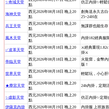
✨奇域天堂
仿正內掛✨輕鬆
點
西元2026年08月18日 晚上20
創角送永久古白
海神天堂
點
25~24H在
西元2026年08月18日 晚上20
兵王天堂
無課群也能生存
點
西元2026年08月18日 晚上20
風木天堂
內掛182經典
點
西元2026年08月18日 晚上20
⚔️經典重現1.82
✅皮革天堂
點
掛⚔️
西元2026年08月18日 晚上20
火龍窟，金幣內
帝臨天堂
點
版！
西元2026年08月18日 晚上20
世界天堂
輕鬆玩，小心肝
點
西元2026年08月19日 晚上20
★塵宮天堂
24h內掛，定
點
西元2026年08月19日 晚上20
✨虛影天堂
仿正內掛✨定期
點
伊薩克內掛
西元2026年08月19日 晚上20
內掛服 上班族