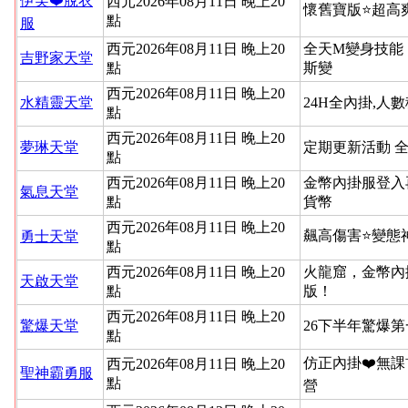
伊芙❤️脫衣
西元2026年08月11日 晚上20
懷舊寶版⭐超高
點
服
西元2026年08月11日 晚上20
全天M變身技能
吉野家天堂
點
斯變
西元2026年08月11日 晚上20
水精靈天堂
24H全內掛,人
點
西元2026年08月11日 晚上20
夢琳天堂
定期更新活動 
點
西元2026年08月11日 晚上20
金幣內掛服登入
氣息天堂
點
貨幣
西元2026年08月11日 晚上20
飆高傷害⭐變態
勇士天堂
點
西元2026年08月11日 晚上20
火龍窟，金幣內
天啟天堂
點
版！
西元2026年08月11日 晚上20
驚爆天堂
26下半年驚爆
點
仿正內掛❤️無課
西元2026年08月11日 晚上20
聖神霸勇服
點
營