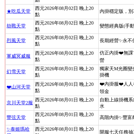
西元2026年08月02日 晚上20
★吃瓜天堂
內掛穩定版，別
點
西元2026年08月02日 晚上20
劫戰天堂
變態經典版(手動
點
西元2026年08月02日 晚上20
烈風天堂
長期經營✨永不
點
仿正內掛❤️無課
西元2026年08月02日 晚上20
軍威冥威服
點
營
西元2026年08月01日 晚上20
獨家天M光圈變
幻雪天堂
點
掛機
❤️內掛服❤️人人
西元2026年08月01日 晚上20
❤️山河天堂
點
領金
西元2026年08月01日 晚上20
自動上線掛機系
京川天堂2服
點
水
西元2026年08月01日 晚上20
豐弦天堂
高階內掛✨豐富
點
✨泰姬瑪哈
西元2026年08月01日 晚上20
開服七天任務抽