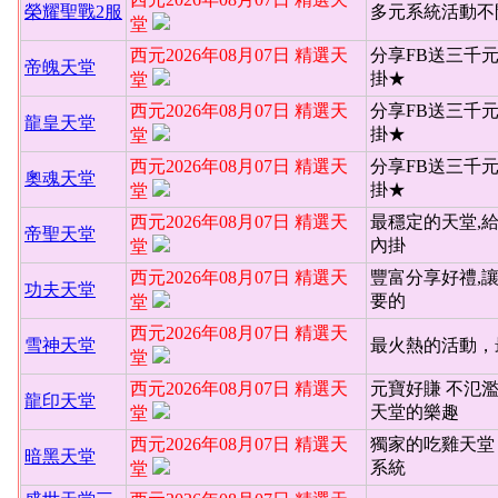
榮耀聖戰2服
多元系統活動不
堂
西元2026年08月07日 精選天
分享FB送三千
帝魄天堂
掛★
堂
西元2026年08月07日 精選天
分享FB送三千
龍皇天堂
掛★
堂
西元2026年08月07日 精選天
分享FB送三千
奧魂天堂
掛★
堂
西元2026年08月07日 精選天
最穩定的天堂,
帝聖天堂
內掛
堂
西元2026年08月07日 精選天
豐富分享好禮,
功夫天堂
要的
堂
西元2026年08月07日 精選天
雪神天堂
最火熱的活動，
堂
西元2026年08月07日 精選天
元寶好賺 不氾
龍印天堂
天堂的樂趣
堂
西元2026年08月07日 精選天
獨家的吃雞天堂 
暗黑天堂
系統
堂