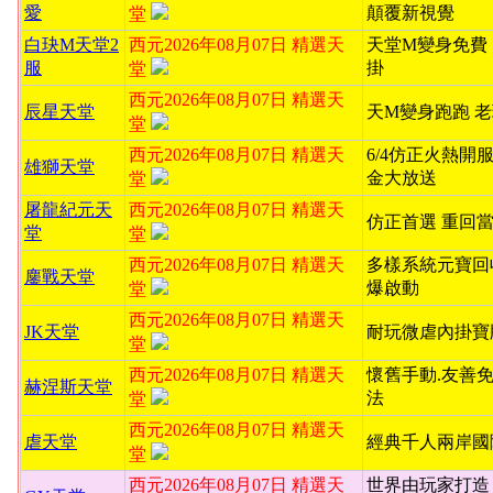
愛
顛覆新視覺
堂
白玦M天堂2
西元2026年08月07日 精選天
天堂M變身免費
服
掛
堂
西元2026年08月07日 精選天
辰星天堂
天M變身跑跑 
堂
西元2026年08月07日 精選天
6/4仿正火熱開服
雄獅天堂
金大放送
堂
屠龍紀元天
西元2026年08月07日 精選天
仿正首選 重回
堂
堂
西元2026年08月07日 精選天
多樣系統元寶回
鏖戰天堂
爆啟動
堂
西元2026年08月07日 精選天
JK天堂
耐玩微虐內掛寶
堂
西元2026年08月07日 精選天
懷舊手動.友善
赫涅斯天堂
法
堂
西元2026年08月07日 精選天
虐天堂
經典千人兩岸國
堂
西元2026年08月07日 精選天
世界由玩家打造