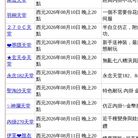
南瓜天堂
經典內掛不玩可
點
西元2026年08月10日 晚上20
一個不需要你花
羽桐天堂
點
伺服
２７０Ｃ天
西元2026年08月10日 晚上20
半自立仿正，附
堂
點
功。
西元2026年08月10日 晚上20
新手送神裝，最
❤️墨隱天堂
點
態耐玩
★玄天令天
西元2026年08月10日 晚上20
無亂七八糟演員
堂
點
西元2026年08月10日 晚上20
永念182天堂
永念天堂182、8
點
西元2026年08月10日 晚上20
聖淘沙天堂
特色耐玩 內掛 
點
西元2026年08月10日 晚上20
✨神瀾天堂
仿正內掛✨金幣
點
近千種變身與娃
西元2026年08月10日 晚上20
內掛270天堂
點
鑽
伊芙❤️脫衣
西元2026年08月11日 晚上20