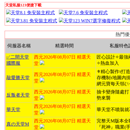
天堂私服123便捷下載
天堂8.1 免安裝主程式
天堂7.6 免安裝主程式
天堂3.81 免安裝主程式
天堂123 WIN7選字修復程式
熱門優
伺服器名稱
精選時間
私服特色
✅二間天堂
西元2026年08月07日 精選天
匠心設計✧最強
國際服
✧熱血加入
堂
⚜️精心製作τ打造無
西元2026年08月07日 精選天
敲愛勝天堂
存機制τ地圖內掛ζ
堂
網元寶每天領ζ
西元2026年08月07日 精選天
抽卡變身隨處打
反叛者天堂
勢來襲
堂
西元2026年08月07日 精選天
華天堂
華天堂不噴裝就
堂
西元2026年08月07日 精選天
完整天M版本全
真の天堂M
『死神』職業(手
堂