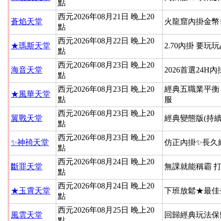
點
西元2026年08月21日 晚上20
蒼焰天堂
火龍窟內掛金幣
點
西元2026年08月22日 晚上20
★瑪斯天堂
2.70內掛 要玩
點
西元2026年08月23日 晚上20
海音天堂
2026首選24H
點
西元2026年08月23日 晚上20
經典五職業平衡
★風華天堂
點
服
西元2026年08月23日 晚上20
翼戰天堂
經典變態版(持續
點
西元2026年08月23日 晚上20
✨神䄎天堂
仿正內掛✨長久
點
西元2026年08月24日 晚上20
斷罪天堂
無課就能稱霸 
點
西元2026年08月24日 晚上20
★玉霄天堂
下班放鬆★最佳
點
西元2026年08月25日 晚上20
風雲天堂
回歸經典玩法保
點