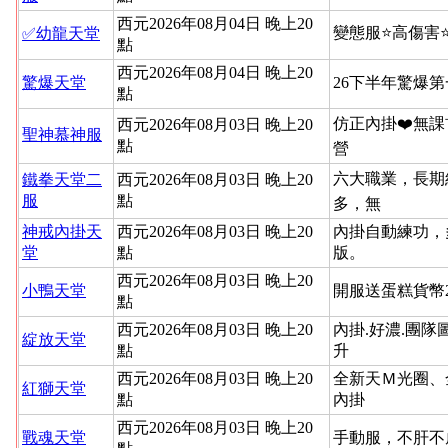
西元2026年08月04日 晚上20
變態服⭐高傷害
✅幼龍天堂
點
西元2026年08月04日 晚上20
驚爆天堂
26下半年驚爆
點
仿正內掛❤️無課
西元2026年08月03日 晚上20
聖神慕神服
點
營
六大職業，長期
鐵拳天堂二
西元2026年08月03日 晚上20
服
點
多，無
神戒內掛天
西元2026年08月03日 晚上20
內掛自動練功，
堂
點
版。
西元2026年08月03日 晚上20
小鴨天堂
開服送蛋糕貨幣
點
西元2026年08月03日 晚上20
內掛.好濃.團隊
綻放天堂
點
升
西元2026年08月03日 晚上20
全新天Ｍ光圈、
紅獅天堂
點
內掛
西元2026年08月03日 晚上20
戰魂天堂
手動服，不肝不