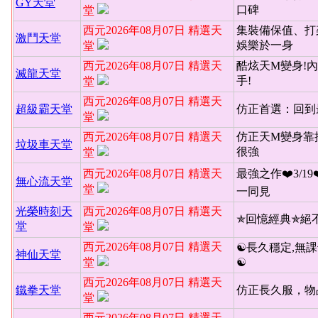
GY天堂
口碑
堂
西元2026年08月07日 精選天
集裝備保值、打
激鬥天堂
娛樂於一身
堂
西元2026年08月07日 精選天
酷炫天M變身!內
滅龍天堂
手!
堂
西元2026年08月07日 精選天
超級霸天堂
仿正首選：回到
堂
西元2026年08月07日 精選天
仿正天M變身靠
垃圾車天堂
很強
堂
西元2026年08月07日 精選天
最強之作❤️3/19
無心流天堂
堂
一同見
光榮時刻天
西元2026年08月07日 精選天
✯回憶經典✯絕
堂
堂
西元2026年08月07日 精選天
☯長久穩定,無課
神仙天堂
堂
☯
西元2026年08月07日 精選天
鐵拳天堂
仿正長久服，物
堂
西元2026年08月07日 精選天