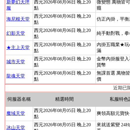
新夢幻天坪
西元2026年08月06日 晚上20
微變態 萬物皆
服
點
癮
西元2026年08月06日 晚上20
海尼根天堂
仿正內掛，平衡
點
西元2026年08月06日 晚上20
幻影天堂
純手動對戰，拳
點
西元2026年08月06日 晚上20
內掛五職業★玩
★主上天堂
點
滿
西元2026年08月06日 晚上20
金幣內掛服登入
城市天堂
點
貨幣
西元2026年08月06日 晚上20
無課首選 萬物
龍魂天堂
點
價
近期已開
伺服器名稱
精選時間
私服特色
西元2026年08月05日 晚上20
魔域天堂
爽領高額元寶快
點
西元2026年08月05日 晚上20
來就送紫變 24
冰山天堂