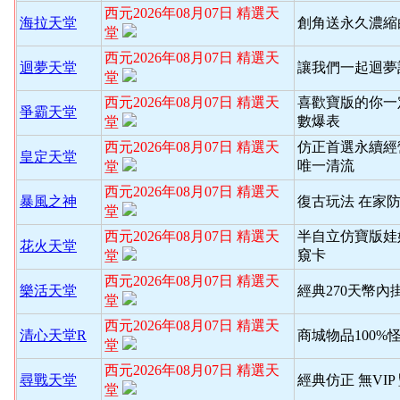
西元2026年08月07日 精選天
海拉天堂
創角送永久濃縮
堂
西元2026年08月07日 精選天
迴夢天堂
讓我們一起迴夢
堂
西元2026年08月07日 精選天
喜歡寶版的你一
爭霸天堂
數爆表
堂
西元2026年08月07日 精選天
仿正首選永續經
皇定天堂
唯一清流
堂
西元2026年08月07日 精選天
暴風之神
復古玩法 在家
堂
西元2026年08月07日 精選天
半自立仿寶版娃
花火天堂
窺卡
堂
西元2026年08月07日 精選天
樂活天堂
經典270天幣內
堂
西元2026年08月07日 精選天
清心天堂R
商城物品100%
堂
西元2026年08月07日 精選天
尋戰天堂
經典仿正 無VI
堂