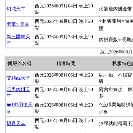
西元2026年09月04日 晚上20
幻域天堂
火龍窟內掛金幣
點
⭐超爽開局⭐簡
西元2026年09月08日 晚上20
奢華✨天堂
點
懂
新三國志天
西元2026年09月28日 晚上20
內掛寶版✨長期
堂
點
西元2026年08
伺服器名稱
精選時間
私服特色
西元2026年08月06日 晚上20
純手動、不鎖寶
艾莉絲天堂
點
版
暗界內掛天
西元2026年08月06日 晚上20
附內掛練功，耐
堂
點
多
❤️182羽憶天
⭐️五職業無特
西元2026年08月06日 晚上20
點
堂
✅長
西元2026年08月06日 晚上20
熄月天堂
無課就能稱霸 
點