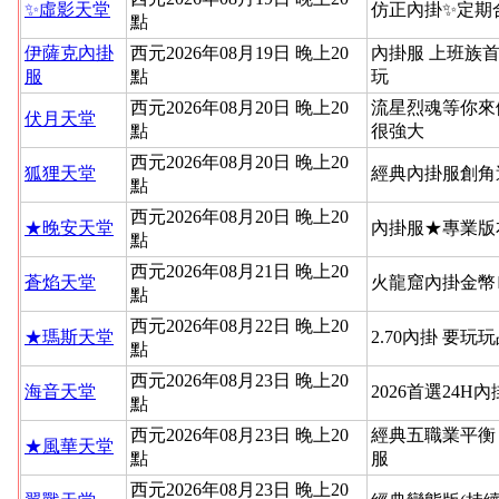
✨虛影天堂
仿正內掛✨定期
點
伊薩克內掛
西元2026年08月19日 晚上20
內掛服 上班族
服
點
玩
西元2026年08月20日 晚上20
流星烈魂等你來
伏月天堂
點
很強大
西元2026年08月20日 晚上20
狐狸天堂
經典內掛服創角
點
西元2026年08月20日 晚上20
★晚安天堂
內掛服★專業版
點
西元2026年08月21日 晚上20
蒼焰天堂
火龍窟內掛金幣
點
西元2026年08月22日 晚上20
★瑪斯天堂
2.70內掛 要玩
點
西元2026年08月23日 晚上20
海音天堂
2026首選24H
點
西元2026年08月23日 晚上20
經典五職業平衡
★風華天堂
點
服
西元2026年08月23日 晚上20