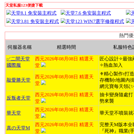
天堂私服123便捷下載
天堂8.1 免安裝主程式
天堂7.6 免安裝主程式
天堂3.81 免安裝主程式
天堂123 WIN7選字修復程式
熱門優
伺服器名稱
精選時間
私服特色
✅二間天堂
西元2026年08月08日 精選天
匠心設計✧最強
國際服
✧熱血加入
堂
⚜️精心製作τ打造無
西元2026年08月08日 精選天
敲愛勝天堂
存機制τ地圖內掛ζ
堂
網元寶每天領ζ
西元2026年08月08日 精選天
抽卡變身隨處打
反叛者天堂
勢來襲
堂
西元2026年08月08日 精選天
華天堂
華天堂不噴裝就
堂
西元2026年08月08日 精選天
完整天M版本全
真の天堂M
『死神』職業(手
堂