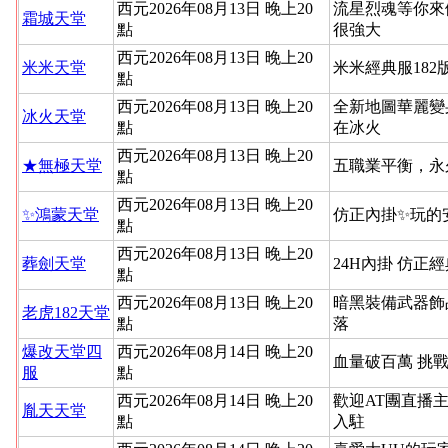
西元2026年08月13日 晚上20
流星烈魂等你來
霜城天堂
點
很強大
西元2026年08月13日 晚上20
米米天堂
米米經典服182
點
西元2026年08月13日 晚上20
全新地圖華麗變
冰火天堂
點
在冰火
西元2026年08月13日 晚上20
★無極天堂
五職業平衡，永
點
西元2026年08月13日 晚上20
✨鴻蒙天堂
仿正內掛✨玩的
點
西元2026年08月13日 晚上20
葬劍天堂
24H內掛 仿正
點
西元2026年08月13日 晚上20
暗黑裝備武器飾
老虎182天堂
點
落
爆改天堂四
西元2026年08月14日 晚上20
血量破百萬 挑
服
點
西元2026年08月14日 晚上20
歡迎AT團直播
胤天天堂
點
入駐