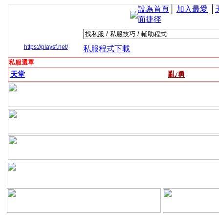
設為首頁
│
加入最愛
│
面捷徑
|
https://playsf.net/
私服程式下載
私服選單
天堂
亂/勇