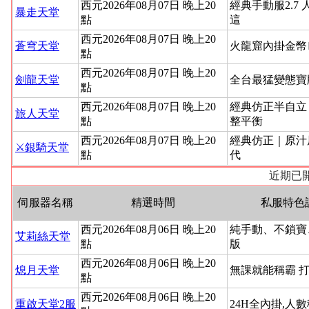
西元2026年08月07日 晚上20
經典手動服2.7 
暴走天堂
點
這
西元2026年08月07日 晚上20
蒼穹天堂
火龍窟內掛金幣
點
西元2026年08月07日 晚上20
劍龍天堂
全台最猛變態寶
點
西元2026年08月07日 晚上20
經典仿正半自立
旅人天堂
點
整平衡
西元2026年08月07日 晚上20
經典仿正｜原汁
⚔️銀騎天堂
點
代
近期已開
伺服器名稱
精選時間
私服特色
西元2026年08月06日 晚上20
純手動、不鎖寶
艾莉絲天堂
點
版
西元2026年08月06日 晚上20
熄月天堂
無課就能稱霸 
點
西元2026年08月06日 晚上20
重啟天堂2服
24H全內掛,人