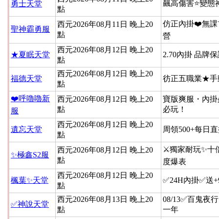
飆高傷害⭐變態
勇士天堂
點
仿正內掛❤️無課
西元2026年08月11日 晚上20
聖神霸勇服
點
營
西元2026年08月12日 晚上20
★夏眠天堂
2.70內掛 品牌
點
西元2026年08月12日 晚上20
福德天堂
彷正五職業★手
點
❤️呼嚕嚕新
西元2026年08月12日 晚上20
寶版爽服・內掛
點
必玩！
服
西元2026年08月12日 晚上20
遺忘天堂
周領500+每日
點
⚔️獨家耐玩✨十
西元2026年08月12日 晚上20
✨極鑫S2服
點
度爆表
西元2026年08月12日 晚上20
楓葉✨天堂
✅24H內掛✅送
點
西元2026年08月13日 晚上20
08/13✅百鬼夜
✅神說天堂
點
一年