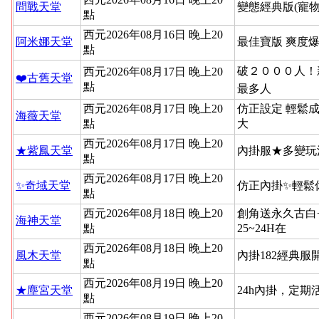
問戰天堂
變態經典版(寵物
點
西元2026年08月16日 晚上20
阿米娜天堂
最佳寶版 爽度
點
破２０００人！新
西元2026年08月17日 晚上20
❤️古舊天堂
點
最多人
西元2026年08月17日 晚上20
仿正設定 輕鬆
海薇天堂
點
大
西元2026年08月17日 晚上20
★紫鳳天堂
內掛服★多變玩
點
西元2026年08月17日 晚上20
✨奇域天堂
仿正內掛✨輕鬆
點
西元2026年08月18日 晚上20
創角送永久古白
海神天堂
點
25~24H在
西元2026年08月18日 晚上20
風木天堂
內掛182經典
點
西元2026年08月19日 晚上20
★塵宮天堂
24h內掛，定
點
西元2026年08月19日 晚上20