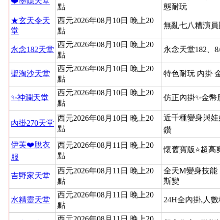
❤️墨隱天堂
點
態耐玩
★玄天令天
西元2026年08月10日 晚上20
無亂七八糟演員
堂
點
西元2026年08月10日 晚上20
永念182天堂
永念天堂182、8
點
西元2026年08月10日 晚上20
聖淘沙天堂
特色耐玩 內掛 
點
西元2026年08月10日 晚上20
✨神瀾天堂
仿正內掛✨金幣
點
近千種變身與娃
西元2026年08月10日 晚上20
內掛270天堂
點
鑽
伊芙❤️脫衣
西元2026年08月11日 晚上20
懷舊寶版⭐超高
點
服
西元2026年08月11日 晚上20
全天M變身技能
吉野家天堂
點
斯變
西元2026年08月11日 晚上20
水精靈天堂
24H全內掛,人
點
西元2026年08月11日 晚上20