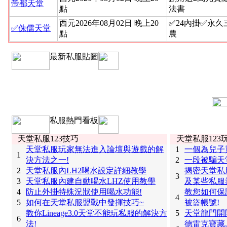
帝都天堂
點
法書
西元2026年08月02日 晚上20
✅24內掛✅永
✅侏儒天堂
點
農
最新私服貼圖
私服熱門看板
天堂私服123技巧
天堂私服123
天堂私服玩家無法進入論壇與遊戲的解
1
一個為兒子
1
決方法之一!
2
一段被騙天
2
天堂私服內LH2喝水設定詳細教學
揭密天堂私
3
3
天堂私服內建自動喝水LHZ使用教學
及某些私服
4
防止外掛特殊況狀使用喝水功能!
教您如何保
4
5
如何在天堂私服盟戰中發揮技巧~
被盜帳號!
教你Lineage3.0天堂不能玩私服的解決方
5
天堂龍門開
6
法!
德雷克寶藏