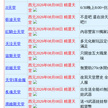
西元2026年08月08日 精選天
JJ天堂
6/30晚上8:00
堂
西元2026年08月08日 精選天
不是吧 還在掛天
藍波天堂
吧!!
堂
西元2026年08月08日 精選天
紅騎士天堂
內容豐富!!!獨
堂
西元2026年08月08日 精選天
多元化耐玩設定
天泣天堂
滿足
堂
西元2026年08月08日 精選天
只開放五大職業
宙斯天堂
味
堂
西元2026年08月08日 精選天
祈姬天堂
無贊助270c休
堂
西元2026年08月08日 精選天
改寫天堂歷史 
天堂I革命服
人服
堂
西元2026年08月08日 精選天
出生送全能45
炙魂天堂
娃武器
堂
西元2026年08月08日 精選天
送+9武器娃娃
席維斯天堂
糕貨幣
堂