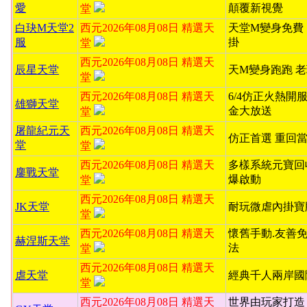
愛
顛覆新視覺
堂
白玦M天堂2
西元2026年08月08日 精選天
天堂M變身免費
服
掛
堂
西元2026年08月08日 精選天
辰星天堂
天M變身跑跑 
堂
西元2026年08月08日 精選天
6/4仿正火熱開服
雄獅天堂
金大放送
堂
屠龍紀元天
西元2026年08月08日 精選天
仿正首選 重回
堂
堂
西元2026年08月08日 精選天
多樣系統元寶回
鏖戰天堂
爆啟動
堂
西元2026年08月08日 精選天
JK天堂
耐玩微虐內掛寶
堂
西元2026年08月08日 精選天
懷舊手動.友善
赫涅斯天堂
法
堂
西元2026年08月08日 精選天
虐天堂
經典千人兩岸國
堂
西元2026年08月08日 精選天
世界由玩家打造