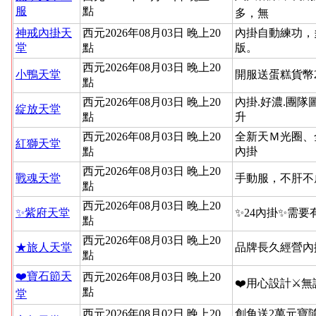
服
點
多，無
神戒內掛天
西元2026年08月03日 晚上20
內掛自動練功，
堂
點
版。
西元2026年08月03日 晚上20
小鴨天堂
開服送蛋糕貨幣
點
西元2026年08月03日 晚上20
內掛.好濃.團隊
綻放天堂
點
升
西元2026年08月03日 晚上20
全新天Ｍ光圈、
紅獅天堂
點
內掛
西元2026年08月03日 晚上20
戰魂天堂
手動服，不肝不
點
西元2026年08月03日 晚上20
✨紫府天堂
✨24內掛✨需要
點
西元2026年08月03日 晚上20
★旅人天堂
品牌長久經營內
點
❤️寶石節天
西元2026年08月03日 晚上20
❤️用心設計⚔
點
堂
西元2026年08月02日 晚上20
創角送2萬元寶