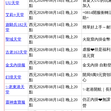
西元2026年08月14日 晚上20
喜愛大UU的玩
UU天堂
點
加入
西元2026年08月14日 晚上20
=0814開服衝
艾莉⭐天堂
點
助=
遊騎兵182天
西元2026年08月14日 晚上20
簡單好上手～耐
堂
點
西元2026年08月14日 晚上20
聖域天堂
火龍窟內掛金幣
點
虐服❤️但是福利
西元2026年08月14日 晚上20
古老163天堂
點
送元寶
西元2026年08月14日 晚上20
金戈內掛服
金戈內掛 自動
點
西元2026年08月14日 晚上20
開局9萬9元寶領
幻境天堂
點
心
✨老東港天
西元2026年08月14日 晚上20
✨老港開航｜長
堂
點
仿正內掛❤️無課
西元2026年08月14日 晚上20
靈神進寶服
點
營