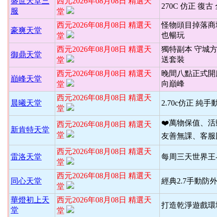
盛世天堂三
西元2026年08月08日 精選天
270C 仿正 復古
服
堂
西元2026年08月08日 精選天
怪物頭目掉落商
豪爽天堂
也暢玩
堂
西元2026年08月08日 精選天
獨特副本 守城
御鼎天堂
送套裝
堂
西元2026年08月08日 精選天
晚間八點正式開
巔峰天堂
向巔峰
堂
西元2026年08月08日 精選天
晨曦天堂
2.70c仿正 純手
堂
❤️萬物保值、
西元2026年08月08日 精選天
新肯特天堂
堂
友善無課、客服
西元2026年08月08日 精選天
雷洛天堂
每周三天世界王
堂
西元2026年08月08日 精選天
同心天堂
經典2.7手動防
堂
華燈初上天
西元2026年08月08日 精選天
打造乾淨遊戲環境
堂
堂