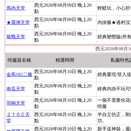
西元2026年08月09日 晚上20
馬內天堂
輕鬆玩，小心肝
點
西元2026年08月09日 晚上20
★靈洲天堂
內掛服★過村沒
點
西元2026年08月09日 晚上20
狼戰天堂
經典變態版(所
點
西元2026年08
伺服器名稱
精選時間
私服特色
西元2026年08月10日 晚上20
金馬182二服
經典重現/登入送
點
西元2026年08月10日 晚上20
南瓜天堂
經典內掛不玩可
點
西元2026年08月10日 晚上20
一個不需要你花
羽桐天堂
點
伺服
２７０Ｃ天
西元2026年08月10日 晚上20
半自立仿正，附
堂
點
功。
西元2026年08月10日 晚上20
新手送神裝，最