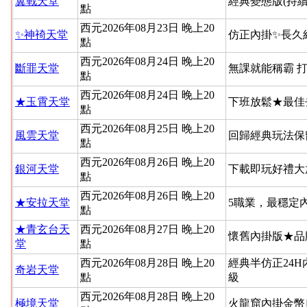
翼戰天堂
經典變態版(持續
點
西元2026年08月23日 晚上20
✨神䄎天堂
仿正內掛✨長久
點
西元2026年08月24日 晚上20
斷罪天堂
無課就能稱霸 
點
西元2026年08月24日 晚上20
★玉霄天堂
下班放鬆★最佳
點
西元2026年08月25日 晚上20
風雲天堂
回歸經典玩法保
點
西元2026年08月26日 晚上20
銀河天堂
下載即玩好禮大
點
西元2026年08月26日 晚上20
★安拉天堂
5職業，最穩定
點
★青玄台天
西元2026年08月27日 晚上20
懷舊內掛版★品
堂
點
西元2026年08月28日 晚上20
經典半仿正24
奇岩天堂
點
級
西元2026年08月28日 晚上20
極境天堂
火龍窟內掛金幣