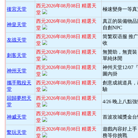
西元2026年08月08日 精選天
後宮天堂
極速變身一等真
堂
西元2026年08月08日 精選天
真正的裝備物品
神皇天堂
自創NPC
堂
西元2026年08月08日 精選天
简繁双语服 推
友战天堂
收
堂
西元2026年08月08日 精選天
無贊助，無賣裝
刺客天堂
單純休閒
堂
西元2026年08月08日 精選天
神州天堂12/0
神州天堂
圖內掛
堂
攜手戰役天
西元2026年08月08日 精選天
創意成就道具，
堂
驗
堂
回歸夢想天
西元2026年08月08日 精選天
4/26 晚上八
堂
堂
西元2026年08月08日 精選天
神威天堂
首波攻城獎金台
堂
西元2026年08月08日 精選天
遊戲內容好上手
鱉玩天堂
務等你挑戰
堂