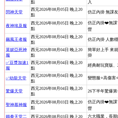
點
入
西元2026年08月05日 晚上20
閃神天堂
仿正內掛 無課友
點
仿正內掛❤️無課
西元2026年08月05日 晚上20
夜神埃及服
點
營
西元2026年08月04日 晚上20
飆風王者服
仿正內掛 人數穩
點
莫妮亞死神
西元2026年08月04日 晚上20
簡單好上手 來就
服
點
掛
✅豆漿加速1
西元2026年08月04日 晚上20
經典耐玩寶版、
服
點
西元2026年08月04日 晚上20
變態服⭐高傷害
✅幼龍天堂
點
西元2026年08月04日 晚上20
驚爆天堂
26下半年驚爆
點
仿正內掛❤️無課
西元2026年08月03日 晚上20
聖神慕神服
點
營
六大職業，長期
鐵拳天堂二
西元2026年08月03日 晚上20