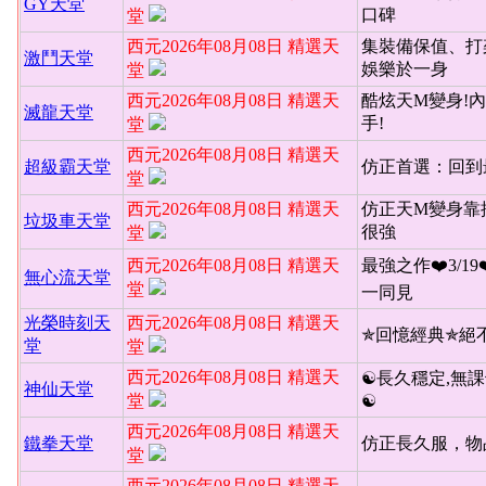
GY天堂
口碑
堂
西元2026年08月08日 精選天
集裝備保值、打
激鬥天堂
娛樂於一身
堂
西元2026年08月08日 精選天
酷炫天M變身!內
滅龍天堂
手!
堂
西元2026年08月08日 精選天
超級霸天堂
仿正首選：回到
堂
西元2026年08月08日 精選天
仿正天M變身靠
垃圾車天堂
很強
堂
西元2026年08月08日 精選天
最強之作❤️3/19
無心流天堂
堂
一同見
光榮時刻天
西元2026年08月08日 精選天
✯回憶經典✯絕
堂
堂
西元2026年08月08日 精選天
☯長久穩定,無課
神仙天堂
堂
☯
西元2026年08月08日 精選天
鐵拳天堂
仿正長久服，物
堂
西元2026年08月08日 精選天