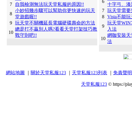
6
7
自我檢測無法玩天堂私服的原因!!
十字弓、漆
小妙招幾步驟可以幫助你更快速的玩天
7
玩天堂需要
8
堂遊戲喔!!
8
Vista不
9
玩天堂不關機延長電腦硬碟壽命的方法
玩天堂WI
9
總是打不贏別人嗎?看看天堂打架技巧教
入法
10
戰守則吧!!
網咖安裝天
10
法
網站地圖
｜
關於天堂私服123
｜
天堂私服123列表
｜
免責聲明
天堂私服123
© https://pla