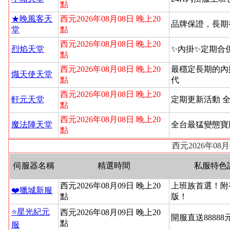
點
★晚風客天
西元2026年08月08日 晚上20
品牌保證，長期
堂
點
西元2026年08月08日 晚上20
烈焰天堂
✨內掛✨定期合
點
西元2026年08月08日 晚上20
最穩定長期的內
熾天使天堂
點
代
西元2026年08月08日 晚上20
軒元天堂
定期更新活動 
點
西元2026年08月08日 晚上20
魔法陣天堂
全台最猛變態寶
點
西元2026年08
伺服器名稱
精選時間
私服特色
西元2026年08月09日 晚上20
上班族首選！附
❤️獵城新服
點
版！
⭐星光紀元
西元2026年08月09日 晚上20
開服直送88888
點
服